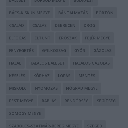
BALESET
BORSOD MEGYE
BUDAPEST
BÁCS-KISKUN MEGYE
BÁNTALMAZÁS
BÖRTÖN
CSALÁD
CSALÁS
DEBRECEN
DROG
ELFOGÁS
ELTŰNT
ERŐSZAK
FEJÉR MEGYE
FENYEGETÉS
GYILKOSSÁG
GYŐR
GÁZOLÁS
HALÁL
HALÁLOS BALESET
HALÁLOS GÁZOLÁS
KÉSELÉS
KÓRHÁZ
LOPÁS
MENTÉS
MISKOLC
NYOMOZÁS
NÓGRÁD MEGYE
PEST MEGYE
RABLÁS
RENDŐRSÉG
SEGÍTSÉG
SOMOGY MEGYE
SZABOLCS-SZATMÁR-BEREG MEGYE
SZEGED