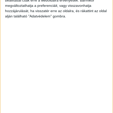
beállításai csak erre a weboldalra érvényesek. Bármikor
legfrissebb híreit ide kattintva éred el! A
megváltoztathatja a preferenciáit, vagy visszavonhatja
Facebookon már 342 ezernél is többen követnek
hozzájárulását, ha visszatér erre az oldalra, és rákattint az oldal
alján található "Adatvédelem" gombra.
minket.