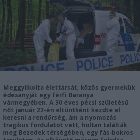
Meggyilkolta élettársát, közös gyermekük
édesanyját egy férfi Baranya
vármegyében. A 30 éves pécsi születésű
nőt január 22-én eltűntként kezdte el
keresni a rendőrség, ám a nyomozás
tragikus fordulatot vett, holtan találták
meg Bezedek térségében, egy fás-bokros
területen. Az elkövető másnap feladta