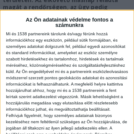
magát a rendőrségen, az ügy pedig
pillanatok alatt a bíróság elé került, ahol
Az Ön adatainak védelme fontos a
kiderültek a szörnyű emberölés részletei.
számunkra
Mi és 1538 partnereink tárolunk és/vagy férünk hozzá
információkhoz egy eszközön, például sütik formájában, és
személyes adatokat dolgozunk fel, például egyedi azonosítókat
és standard információkat, amelyeket az eszköz személyre
Eltűntként keresték
szabott hirdetésekhez és tartalomhoz, hirdetések és tartalmak
méréséhez, közönségmérésekhez és szolgáltatásfejlesztéshez
A reggeli órákban holtan találták a január 22
küld.
Az Ön engedélyével mi és a partnereink eszközleolvasásos
óta eltűntként keresett pécsi édesanyát. O.
módszerrel szerzett pontos geolokációs adatokat és azonosítási
Mária kapcsán a rendőrség azonnali keresést
információkat is felhasználhatunk. A megfelelő helyre kattintva
hozzájárulhat ahhoz, hogy mi és a 1538 partnereink a fent
indított, ám vasárnap estére lekerült a police.hu-
leírtak szerint adatkezelést végezzünk. Másik lehetőségként a
ról a körözési felhívás. A közösségi médiában
hozzájárulás megadása vagy elutasítása előtt részletesebb
információkhoz juthat, és megváltoztathatja beállításait.
aztán elkezdett terjedni a hír, miszerint holtan
Felhívjuk figyelmét, hogy személyes adatainak bizonyos
találták meg a 30 éves nőt, a családtagok pedig
kezeléséhez nem feltétlenül szükséges az Ön hozzájárulása, de
jogában áll tiltakozni az ilyen jellegű adatkezelés ellen. A
idegenkezűségről számoltak be.
A Kékvillogó