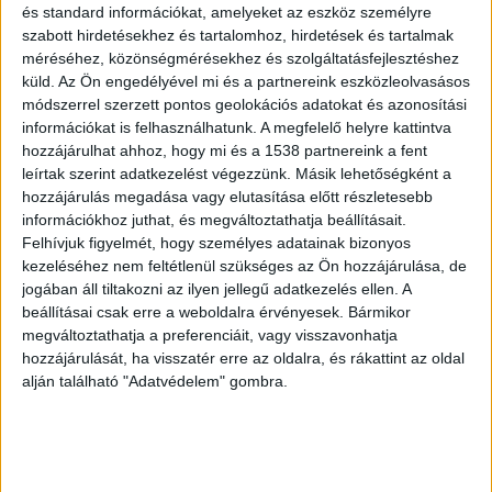
és standard információkat, amelyeket az eszköz személyre
szabott hirdetésekhez és tartalomhoz, hirdetések és tartalmak
méréséhez, közönségmérésekhez és szolgáltatásfejlesztéshez
küld.
Az Ön engedélyével mi és a partnereink eszközleolvasásos
módszerrel szerzett pontos geolokációs adatokat és azonosítási
Őrizetbe vették őket
információkat is felhasználhatunk. A megfelelő helyre kattintva
hozzájárulhat ahhoz, hogy mi és a 1538 partnereink a fent
A bűncselekménnyel gyanúsítható két férfit
leírtak szerint adatkezelést végezzünk. Másik lehetőségként a
elfogták, majd őrizetbe vették, a kihallgatásuk és
hozzájárulás megadása vagy elutasítása előtt részletesebb
információkhoz juthat, és megváltoztathatja beállításait.
az elszámoltatásuk folyamatban van –
írja a
Felhívjuk figyelmét, hogy személyes adatainak bizonyos
police.hu.
A Bács-Kiskun Vármegyei Rendőr-
kezeléséhez nem feltétlenül szükséges az Ön hozzájárulása, de
főkapitányság az ügyben emberölés gyanúja
jogában áll tiltakozni az ilyen jellegű adatkezelés ellen. A
beállításai csak erre a weboldalra érvényesek. Bármikor
miatt folytat büntetőeljárást.
A Kékvillogó
megváltoztathatja a preferenciáit, vagy visszavonhatja
legfrissebb híreit ide kattintva éred el! A
hozzájárulását, ha visszatér erre az oldalra, és rákattint az oldal
alján található "Adatvédelem" gombra.
Facebookon már 341 ezernél is többen követnek
minket.