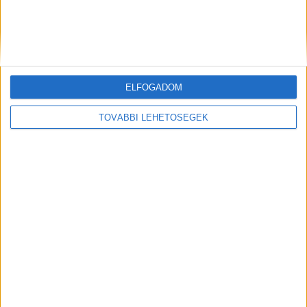
ELFOGADOM
Előző
Következő
TOVÁBBI LEHETŐSÉGEK
„Odalépett mögém egy bácsi,
Szigethalmi gyilkosság: három
és befogta a számat” –
gyermek maradt félárván,
megszólalt a kislányt, akit
miután végzett feleségével
elrabolt és megrontott a
Norbert, hajtóvadászat indult
sárisápi rém
ellene
FRISS CIKKEK
Így védd meg a lakásodat, ha nyaralni indulsz:
Trükkök, amikkel azt mutathatod a betörőknek,
hogy otthon vagy