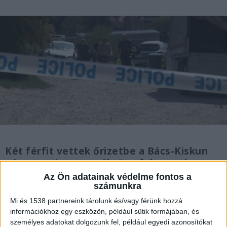
Két férfit vettek őrizetbe a Bács-Kiskun
vármegyei nyomozók. Egy folyamatban
lévő nyomozásban egy bűncselekmény
Az Ön adatainak védelme fontos a
szálait göngyölítették fel a rendőrök,
számunkra
amikor felmerült a gyanú, hogy egy
Mi és 1538 partnereink tárolunk és/vagy férünk hozzá
császártöltési présház tulajdonosát
információkhoz egy eszközön, például sütik formájában, és
megölték.
személyes adatokat dolgozunk fel, például egyedi azonosítókat