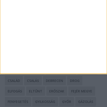
Mit tudnak a keleti e-bike-ok?
HIRDETÉS
CÍMKÉK
BALESET
BORSOD MEGYE
BUDAPEST
BÁCS-KISKUN MEGYE
BÁNTALMAZÁS
BÖRTÖN
CSALÁD
CSALÁS
DEBRECEN
DROG
ELFOGÁS
ELTŰNT
ERŐSZAK
FEJÉR MEGYE
FENYEGETÉS
GYILKOSSÁG
GYŐR
GÁZOLÁS