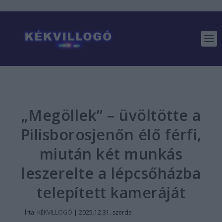
„Megöllek” – üvöltötte a
Pilisborosjenőn élő férfi,
miután két munkás
leszerelte a lépcsőházba
telepített kameráját
Írta:
KÉKVILLOGÓ
|
2025.12.31. szerda