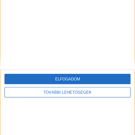
MEGOSZTÁS:
ELFOGADOM
TOVÁBBI LEHETŐSÉGEK
Előző
Következő