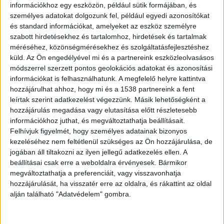
meg, hogy az eszköz jogellenesen van ott,
információkhoz egy eszközön, például sütik formájában, és
személyes adatokat dolgozunk fel, például egyedi azonosítókat
odasétált és leszerelte.
és standard információkat, amelyeket az eszköz személyre
szabott hirdetésekhez és tartalomhoz, hirdetések és tartalmak
méréséhez, közönségmérésekhez és szolgáltatásfejlesztéshez
küld.
Az Ön engedélyével mi és a partnereink eszközleolvasásos
módszerrel szerzett pontos geolokációs adatokat és azonosítási
Lövés dördült
információkat is felhasználhatunk. A megfelelő helyre kattintva
hozzájárulhat ahhoz, hogy mi és a 1538 partnereink a fent
Rövid idő elteltével kinyílt az érintett lakás ajtaja,
leírtak szerint adatkezelést végezzünk. Másik lehetőségként a
ahonnan kilépett a 47 éves Ian S., és 45 éves
hozzájárulás megadása vagy elutasítása előtt részletesebb
információkhoz juthat, és megváltoztathatja beállításait.
élettársa Z. Anasztázia. A férfi angol nyelven
Felhívjuk figyelmét, hogy személyes adatainak bizonyos
szidalmazni kezdte az apát és a fiát, majd az „I
kezeléséhez nem feltétlenül szükséges az Ön hozzájárulása, de
jogában áll tiltakozni az ilyen jellegű adatkezelés ellen. A
will kill you”, azaz „megöllek” szavakat kiabálva,
beállításai csak erre a weboldalra érvényesek. Bármikor
bal kezében – csuklójához láncolva – egy kést,
megváltoztathatja a preferenciáit, vagy visszavonhatja
jobb kezében pedig egy fegyvernek látszó
hozzájárulását, ha visszatér erre az oldalra, és rákattint az oldal
alján található "Adatvédelem" gombra.
tárgyat tartva indult feléjük, majd egy lövést is
leadott a két férfi irányába, miközben élettársa