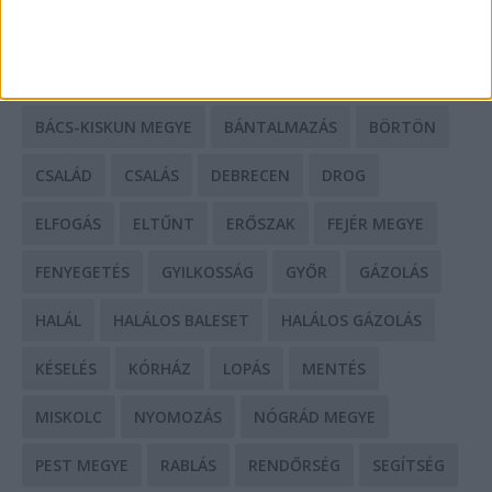
CÍMKÉK
BALESET
BORSOD MEGYE
BUDAPEST
BÁCS-KISKUN MEGYE
BÁNTALMAZÁS
BÖRTÖN
CSALÁD
CSALÁS
DEBRECEN
DROG
ELFOGÁS
ELTŰNT
ERŐSZAK
FEJÉR MEGYE
FENYEGETÉS
GYILKOSSÁG
GYŐR
GÁZOLÁS
HALÁL
HALÁLOS BALESET
HALÁLOS GÁZOLÁS
KÉSELÉS
KÓRHÁZ
LOPÁS
MENTÉS
MISKOLC
NYOMOZÁS
NÓGRÁD MEGYE
PEST MEGYE
RABLÁS
RENDŐRSÉG
SEGÍTSÉG