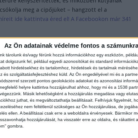
térdre kényszerítették, és miközben kutyának
 csókolja meg a cipőjüket – hangzott el a
híreit ide kattintva éred el! A Facebookon már 341
Az Ön adatainak védelme fontos a számunkr
nk tárolunk és/vagy férünk hozzá információkhoz egy eszközön, példáu
t dolgozunk fel, például egyedi azonosítókat és standard információk
abott hirdetésekhez és tartalomhoz, hirdetések és tartalmak méréséhe
és szolgáltatásfejlesztéshez küld.
Az Ön engedélyével mi és a partne
dszerrel szerzett pontos geolokációs adatokat és azonosítási informác
megfelelő helyre kattintva hozzájárulhat ahhoz, hogy mi és a 1538 partne
 végezzünk. Másik lehetőségként a hozzájárulás megadása vagy elutasí
iókhoz juthat, és megváltoztathatja beállításait.
Felhívjuk figyelmét, 
ezeléséhez nem feltétlenül szükséges az Ön hozzájárulása, de jogában 
zelés ellen. A beállításai csak erre a weboldalra érvényesek. Bármikor m
isszavonhatja hozzájárulását, ha visszatér erre az oldalra, és rákattint a
lem" gombra.