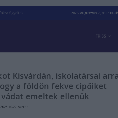
kra figyeltek...
2026. augusztus 7., 9:58:39
- I
FRISS
t Kisvárdán, iskolatársai arr
ogy a földön fekve cipőiket
 vádat emeltek ellenük
|
2025.10.22. szerda