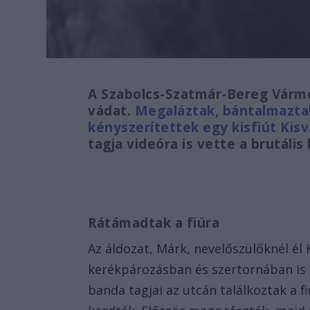
A Szabolcs-Szatmár-Bereg Várme
vádat.
Megaláztak, bántalmaztak
kényszerítettek egy kisfiút Kis
tagja videóra is vette a brutáli
Rátámadtak a fiúra
Az áldozat, Márk, nevelőszülőknél él 
kerékpározásban és szertornában is k
banda tagjai az utcán találkoztak a fi