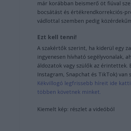
már korábban beismerő öt fiúval sz
bocsátást és értékrendkorrekciós-pr
vádlottal szemben pedig közérdekűm
Ezt kell tenni!
A szakértők szerint, ha kiderül egy za
ingyenesen hívható segélyvonalak, ah
áldozatok vagy szülők az érintettek. 
Instagram, Snapchat és TikTok) van sa
Kékvillogó legfrissebb híreit ide kat
többen követnek minket.
Kiemelt kép: részlet a videóból