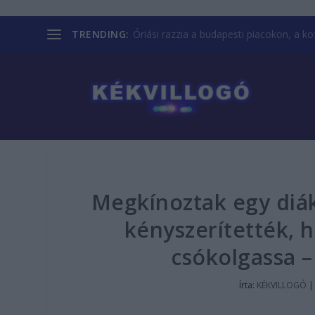
TRENDING:
Óriási razzia a budapesti piacokon, a kofá
Megkínoztak egy diáko
kényszerítették, h
csókolgassa –
Írta:
KÉKVILLOGÓ