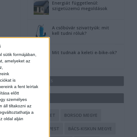
Energiát függetlenül:
szigetüzemű megoldások
A csőbúvár szivattyúk: mit
kell tudni róluk?
a
Mit tudnak a keleti e-bike-ok?
l sütik formájában,
at, amelyeket az
z,
reink
iókat is
HIRDETÉS
reink a fent leírtak
tása előtt
CÍMKÉK
hogy személyes
áll tiltakozni az
egváltoztathatja a
BALESET
BORSOD MEGYE
z oldal alján
BUDAPEST
BÁCS-KISKUN MEGYE