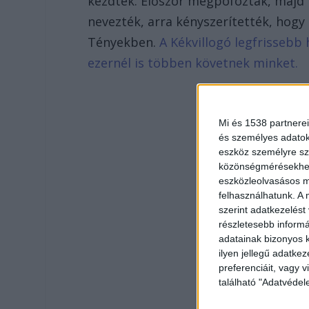
kezdték. Először megpofozták, majd 
nevezték, arra kényszerítették, hogy
Tényekben.
A Kékvillogó legfrissebb 
ezernél is többen követnek minket.
Mi és 1538 partnerei
és személyes adatoka
eszköz személyre sz
közönségmérésekhez 
eszközleolvasásos mó
felhasználhatunk. A 
szerint adatkezelést
részletesebb informác
adatainak bizonyos k
ilyen jellegű adatke
preferenciáit, vagy v
található "Adatvéde