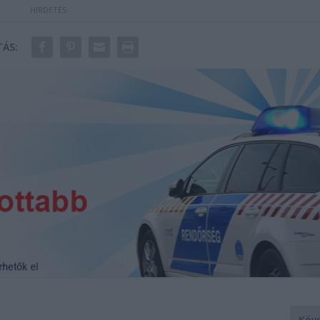
ÁS:
Köv