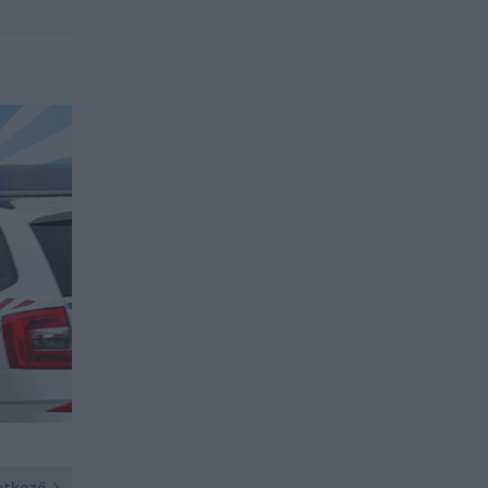
etkező