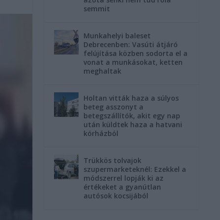
semmit
Munkahelyi baleset
Debrecenben: Vasúti átjáró
felújítása közben sodorta el a
vonat a munkásokat, ketten
meghaltak
Holtan vitták haza a súlyos
beteg asszonyt a
betegszállítók, akit egy nap
után küldtek haza a hatvani
kórházból
Trükkös tolvajok
szupermarketeknél: Ezekkel a
módszerrel lopják ki az
értékeket a gyanútlan
autósok kocsijából