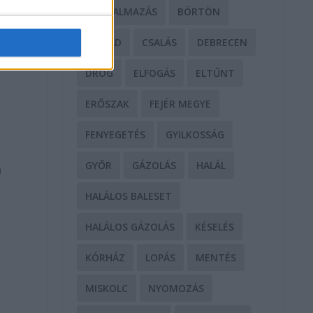
BÁNTALMAZÁS
BÖRTÖN
CSALÁD
CSALÁS
DEBRECEN
DROG
ELFOGÁS
ELTŰNT
ERŐSZAK
FEJÉR MEGYE
l
FENYEGETÉS
GYILKOSSÁG
GYŐR
GÁZOLÁS
HALÁL
a
HALÁLOS BALESET
HALÁLOS GÁZOLÁS
KÉSELÉS
KÓRHÁZ
LOPÁS
MENTÉS
MISKOLC
NYOMOZÁS