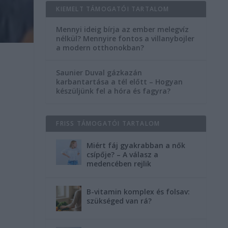
KIEMELT TÁMOGATÓI TARTALOM
Mennyi ideig bírja az ember melegvíz
nélkül? Mennyire fontos a villanybojler
a modern otthonokban?
Saunier Duval gázkazán
karbantartása a tél előtt – Hogyan
készüljünk fel a hóra és fagyra?
FRISS TÁMOGATÓI TARTALOM
Miért fáj gyakrabban a nők
csípője? – A válasz a
medencében rejlik
B-vitamin komplex és folsav:
szükséged van rá?