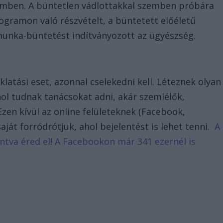
emben. A büntetlen vádlottakkal szemben próbára
ogramon való részvételt, a büntetett előéletű
unka-büntetést indítványozott az ügyészség.
klatási eset, azonnal cselekedni kell. Léteznek olyan
ol tudnak tanácsokat adni, akár szemlélők,
Ezen kívül az online felületeknek (Facebook,
ját forródrótjuk, ahol bejelentést is lehet tenni.
A
tintva éred el! A Facebookon már 341 ezernél is