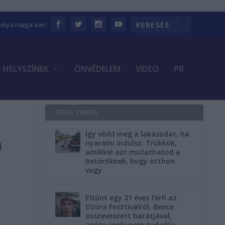
bolya napja van
HELYSZÍNEK
ÖNVÉDELEM
VIDEO
PR
FRISS CIKKEK
Így védd meg a lakásodat, ha
a
nyaralni indulsz: Trükkök,
amikkel azt mutathatod a
betörőknek, hogy otthon
vagy
Eltűnt egy 21 éves férfi az
Ozora Fesztiválról, Bence
összeveszett barátjával,
azóta senki nem tud róla