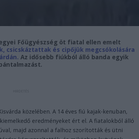
gyei Főügyészség öt fiatal ellen emelt
, csicskáztattak és cipőjük megcsókolására
várdán.
Az idősebb fiúkból álló banda egyik
s bántalmazást.
Kisvárda közelében. A 14 éves fiú kajak-kenuban,
iemelkedő eredményeket ért el. A fiatalokból álló
úval, majd azonnal a falhoz szorították és ütni