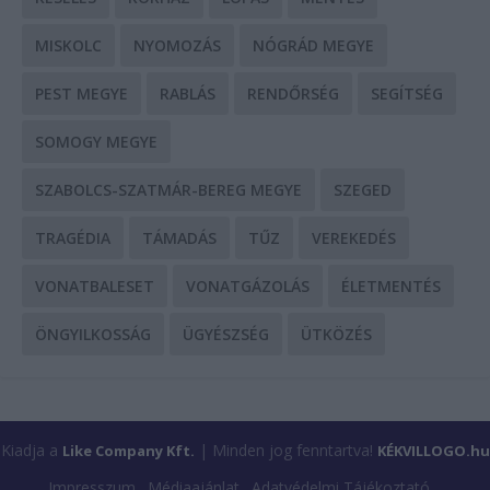
MISKOLC
NYOMOZÁS
NÓGRÁD MEGYE
PEST MEGYE
RABLÁS
RENDŐRSÉG
SEGÍTSÉG
SOMOGY MEGYE
SZABOLCS-SZATMÁR-BEREG MEGYE
SZEGED
TRAGÉDIA
TÁMADÁS
TŰZ
VEREKEDÉS
VONATBALESET
VONATGÁZOLÁS
ÉLETMENTÉS
ÖNGYILKOSSÁG
ÜGYÉSZSÉG
ÜTKÖZÉS
Kiadja a
| Minden jog fenntartva!
Like Company Kft.
KÉKVILLOGO.hu
Impresszum
Médiaajánlat
Adatvédelmi Tájékoztató