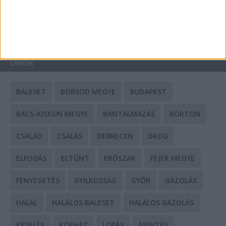
HIRDETÉS
CÍMKÉK
BALESET
BORSOD MEGYE
BUDAPEST
BÁCS-KISKUN MEGYE
BÁNTALMAZÁS
BÖRTÖN
CSALÁD
CSALÁS
DEBRECEN
DROG
ELFOGÁS
ELTŰNT
ERŐSZAK
FEJÉR MEGYE
FENYEGETÉS
GYILKOSSÁG
GYŐR
GÁZOLÁS
HALÁL
HALÁLOS BALESET
HALÁLOS GÁZOLÁS
KÉSELÉS
KÓRHÁZ
LOPÁS
MENTÉS