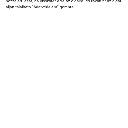
hozzájárulását, ha visszatér erre az oldalra, és rákattint az oldal
alján található "Adatvédelem" gombra.
Depresszióban szenvedett
Kollégái azt mondták, a színésznő egy ideje
depressziós volt, búcsúlevelében azt írta,
elfáradt. Egy ideig nem is áll színpadra, az utóbbi
időben azonban érzett magába annyit erőt, hogy
újra szerepeljen.