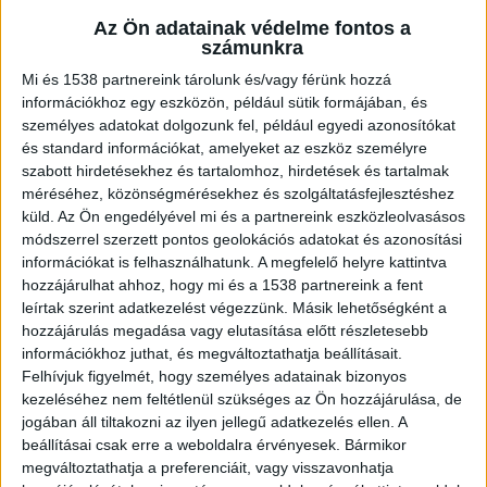
Az Ön adatainak védelme fontos a
számunkra
Kolléganője talált rá
Mi és 1538 partnereink tárolunk és/vagy férünk hozzá
információkhoz egy eszközön, például sütik formájában, és
Néhány nappal ezelőtt számoltunk be arra, hogy
személyes adatokat dolgozunk fel, például egyedi azonosítókat
és standard információkat, amelyeket az eszköz személyre
a budaörsi színház egyik színészét életveszélyes
szabott hirdetésekhez és tartalomhoz, hirdetések és tartalmak
állapotba vitték kórházba. Sajtóhírek szerint a
méréséhez, közönségmérésekhez és szolgáltatásfejlesztéshez
művésznő önkezével akart véget vetni az
küld.
Az Ön engedélyével mi és a partnereink eszközleolvasásos
módszerrel szerzett pontos geolokációs adatokat és azonosítási
életének. Miután nem jelent meg a színházba,
információkat is felhasználhatunk. A megfelelő helyre kattintva
egyik kolléganője talált rá a lakásában, a fiatal nő
hozzájárulhat ahhoz, hogy mi és a 1538 partnereink a fent
leírtak szerint adatkezelést végezzünk. Másik lehetőségként a
felakasztotta magát.
A Kékvillogó legfrissebb
hozzájárulás megadása vagy elutasítása előtt részletesebb
híreit ide kattintva éred el! A Facebookon már
információkhoz juthat, és megváltoztathatja beállításait.
Felhívjuk figyelmét, hogy személyes adatainak bizonyos
341 ezernél is többen követnek minket.
kezeléséhez nem feltétlenül szükséges az Ön hozzájárulása, de
jogában áll tiltakozni az ilyen jellegű adatkezelés ellen. A
beállításai csak erre a weboldalra érvényesek. Bármikor
megváltoztathatja a preferenciáit, vagy visszavonhatja