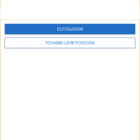
Facebookon már 341 ezernél is többen követnek
minket.
ELFOGADOM
Kiemelt kép: Koós Boglárka
TOVÁBBI LEHETŐSÉGEK
MEGOSZTÁS: