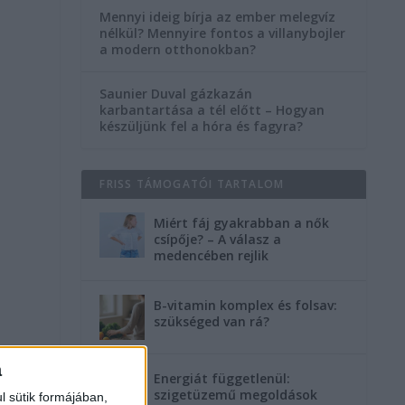
Mennyi ideig bírja az ember melegvíz
nélkül? Mennyire fontos a villanybojler
a modern otthonokban?
Saunier Duval gázkazán
karbantartása a tél előtt – Hogyan
készüljünk fel a hóra és fagyra?
FRISS TÁMOGATÓI TARTALOM
Miért fáj gyakrabban a nők
csípője? – A válasz a
medencében rejlik
B-vitamin komplex és folsav:
szükséged van rá?
a
Energiát függetlenül:
szigetüzemű megoldások
l sütik formájában,