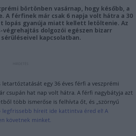
zprémi börtönben vasárnap, hogy később, a
. A férfinek már csak 6 napja volt hátra a 30
 lopás gyanúja miatt kellett letöltenie. Az
-végrehajtás dolgozói egészen bizarr
 sérüléseivel kapcsolatban.
letartóztatását egy 36 éves férfi a veszprémi
 csupán hat nap volt hátra. A férfi nagybátyja azt
tből több ismerőse is felhívta őt, és „szörnyű
 legfrissebb híreit ide kattintva éred el! A
en követnek minket.