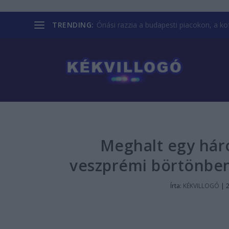
TRENDING:
Óriási razzia a budapesti piacokon, a kofá
Meghalt egy hár
veszprémi börtönben
Írta:
KÉKVILLOGÓ
|
2