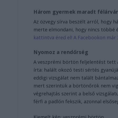
Három gyermek maradt félárvá
Az özvegy sírva beszélt arról, hogy
merte elmondani, hogy nincs többé 
kattintva éred el! A Facebookon már 
Nyomoz a rendőrség
A veszprémi börtön feljelentést tett
írta: halált okozó testi sértés gyanú
eddigi vizsgálat nem talált bántalmaz
mert szerintük a börtönőrök nem vig
végrehajtás szerint a belső vizsgála
férfi a padlón fekszik, azonnal elsős
Kiemelt kép: veszprémi börtön