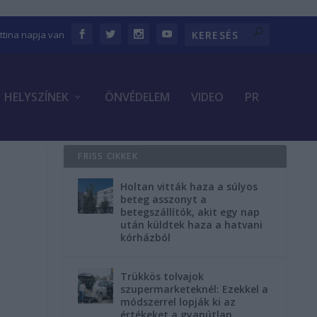
ettina napja van
HELYSZÍNEK
ÖNVÉDELEM
VIDEO
PR
FRISS CIKKEK
Holtan vitták haza a súlyos
beteg asszonyt a
betegszállítók, akit egy nap
után küldtek haza a hatvani
kórházból
Trükkös tolvajok
szupermarketeknél: Ezekkel a
módszerrel lopják ki az
értékeket a gyanútlan