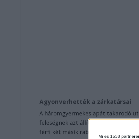
Agyonverhették a zárkatársai
A háromgyermekes apát takarodó után
feleségnek azt állították, a férfi egy
férfi két másik rabbal volt egy celláb
Mi és 1538 partnerei