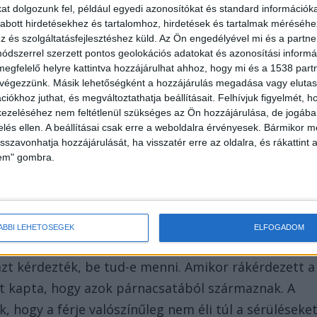
t dolgozunk fel, például egyedi azonosítókat és standard információk
abott hirdetésekhez és tartalomhoz, hirdetések és tartalmak méréséhe
és szolgáltatásfejlesztéshez küld.
Az Ön engedélyével mi és a partne
dszerrel szerzett pontos geolokációs adatokat és azonosítási informác
megfelelő helyre kattintva hozzájárulhat ahhoz, hogy mi és a 1538 partne
 végezzünk. Másik lehetőségként a hozzájárulás megadása vagy elutasí
mizott”: külföldről hozott használt cikkeket,
iókhoz juthat, és megváltoztathatja beállításait.
Felhívjuk figyelmét, 
ezeléséhez nem feltétlenül szükséges az Ön hozzájárulása, de jogában 
 szerint – „a légynek sem ártott”. „Nagyon szolid
zelés ellen. A beállításai csak erre a weboldalra érvényesek. Bármikor m
em is bűnöző családból származik” – tette hozzá.
isszavonhatja hozzájárulását, ha visszatér erre az oldalra, és rákattint a
lem" gombra.
nek
 értesítette a Veszprémi Büntetés-végrehajtási
aleset érte, ami miatt a veszprémi kórházba
ÁBBI LEHETŐSÉGEK
ELFOGADOM
 mondták meg, pontosan mi történt, illetve milyen
 azt kérdezték, be tud-e menni. Amikor rákérdezett a
aszt kapta, hogy azok párnacsatából származnak. A
 hogy a férje valószínűleg nem éli túl a sérüléseket