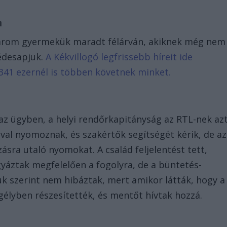
n
 három gyermekük maradt félárván, akiknek még nem
édesapjuk.
A Kékvillogó legfrissebb híreit ide
341 ezernél is többen követnek minket.
 az ügyben, a helyi rendőrkapitányság az RTL-nek az
jával nyomoznak, és szakértők segítségét kérik, de az
ásra utaló nyomokat. A család feljelentést tett,
yáztak megfelelően a fogolyra, de a büntetés-
tuk szerint nem hibáztak, mert amikor látták, hogy a
egélyben részesítették, és mentőt hívtak hozzá.