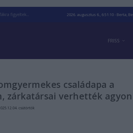
kra figyeltek...
2026. augusztus 6., 6:51:11
- Berta, B
FRISS
omgyermekes családapa a
, zárkatársai verhették agyon
025.12.04. csütörtök