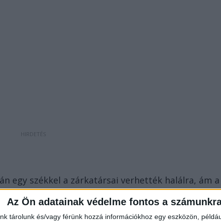
 egy székkel a zárkatársai verhették halálra, ám a
 „párnacsata” során szerezte a súlyos sérüléseit. A
Az Ön adatainak védelme fontos a számunkr
an.
nk tárolunk és/vagy férünk hozzá információkhoz egy eszközön, példáu