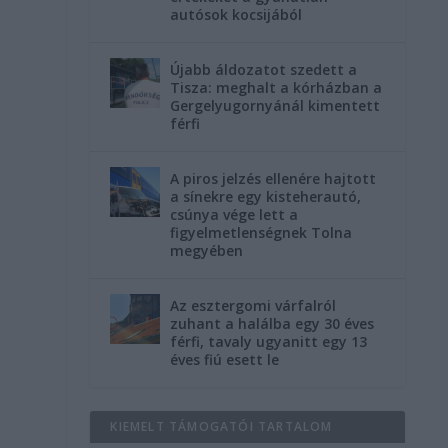
autósok kocsijából
Újabb áldozatot szedett a
Tisza: meghalt a kórházban a
Gergelyugornyánál kimentett
férfi
A piros jelzés ellenére hajtott
a sínekre egy kisteherautó,
csúnya vége lett a
figyelmetlenségnek Tolna
megyében
Az esztergomi várfalról
zuhant a halálba egy 30 éves
férfi, tavaly ugyanitt egy 13
éves fiú esett le
KIEMELT TÁMOGATÓI TARTALOM