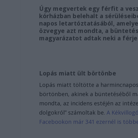
Úgy megvertek egy férfit a ves
kórházban belehalt a sérüléseibe
napos letartóztatásából, amelyet
özvegye azt mondta, a büntetés
magyarázatot adtak neki a férje
Lopás miatt ült börtönbe
Lopás miatt töltötte a harmincnapos 
börtönben, akinek a büntetéséből már
mondta, az incidens estéjén az intéze
dolgokról” számoltak be.
A Kékvillogó
Facebookon már 341 ezernél is több