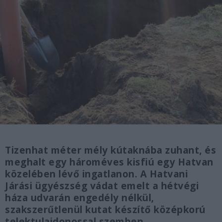
Tizenhat méter mély kútaknába zuhant, és
meghalt egy hároméves kisfiú egy Hatvan
közelében lévő ingatlanon. A Hatvani
Járási ügyészség vádat emelt a hétvégi
háza udvarán engedély nélkül,
szakszerűtlenül kutat készítő középkorú
telektulajdonossal szemben.