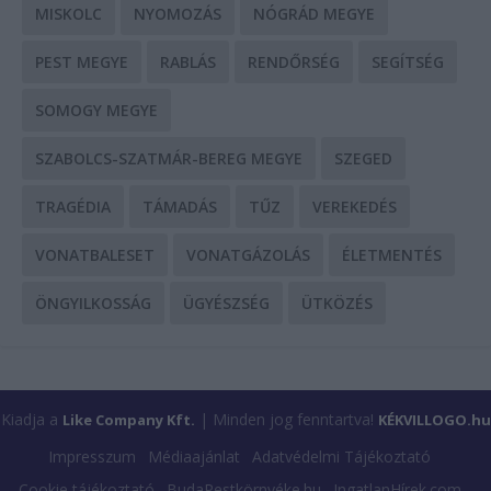
MISKOLC
NYOMOZÁS
NÓGRÁD MEGYE
PEST MEGYE
RABLÁS
RENDŐRSÉG
SEGÍTSÉG
SOMOGY MEGYE
SZABOLCS-SZATMÁR-BEREG MEGYE
SZEGED
TRAGÉDIA
TÁMADÁS
TŰZ
VEREKEDÉS
VONATBALESET
VONATGÁZOLÁS
ÉLETMENTÉS
ÖNGYILKOSSÁG
ÜGYÉSZSÉG
ÜTKÖZÉS
Kiadja a
| Minden jog fenntartva!
Like Company Kft.
KÉKVILLOGO.hu
Impresszum
Médiaajánlat
Adatvédelmi Tájékoztató
Cookie tájékoztató
BudaPestkörnyéke.hu
IngatlanHírek.com