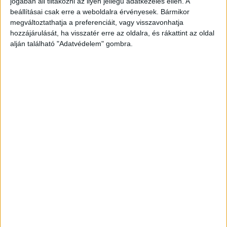
jogában áll tiltakozni az ilyen jellegű adatkezelés ellen. A
beállításai csak erre a weboldalra érvényesek. Bármikor
megváltoztathatja a preferenciáit, vagy visszavonhatja
hozzájárulását, ha visszatér erre az oldalra, és rákattint az oldal
alján található "Adatvédelem" gombra.
16 méterre fúrt le
De nem kivitelezési tervet sem készített, és
szakemberhez sem fordult. Mindezek ellenére
megkezdte a kút kialakítását, ám a gép fúrófeje
elsőre eltörött. Ezért kicsit arrébb újabb fúrásba
kezdett, de 16 méter mélyen azt is abbahagyta,