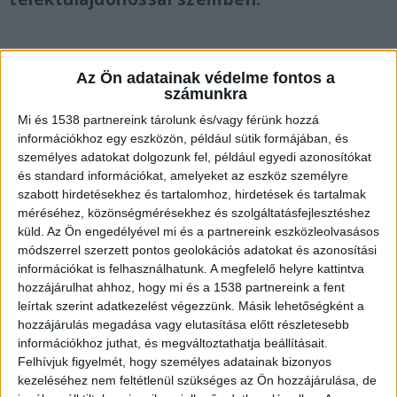
Az Ön adatainak védelme fontos a
számunkra
Engedély nélkül fúrt kutat
Mi és 1538 partnereink tárolunk és/vagy férünk hozzá
A férfi hat évvel ezelőtt látott hozzá önerőből
információkhoz egy eszközön, például sütik formájában, és
egy artézi kút fúrásához, hogy legyen ivóvíz a
személyes adatokat dolgozunk fel, például egyedi azonosítókat
és standard információkat, amelyeket az eszköz személyre
telkén. Ehhez egy kézi erővel működő kútfúró
szabott hirdetésekhez és tartalomhoz, hirdetések és tartalmak
szerszámot vásárolt, mellyel fúrni kezdett a
méréséhez, közönségmérésekhez és szolgáltatásfejlesztéshez
küld.
Az Ön engedélyével mi és a partnereink eszközleolvasásos
telken álló épület mellett. Engedélyt azonban
módszerrel szerzett pontos geolokációs adatokat és azonosítási
sem a vízügyi hatóságtól, sem a helyi jegyzőtől
információkat is felhasználhatunk. A megfelelő helyre kattintva
hozzájárulhat ahhoz, hogy mi és a 1538 partnereink a fent
nem kért a munkálatokhoz.
leírtak szerint adatkezelést végezzünk. Másik lehetőségként a
hozzájárulás megadása vagy elutasítása előtt részletesebb
információkhoz juthat, és megváltoztathatja beállításait.
Felhívjuk figyelmét, hogy személyes adatainak bizonyos
kezeléséhez nem feltétlenül szükséges az Ön hozzájárulása, de