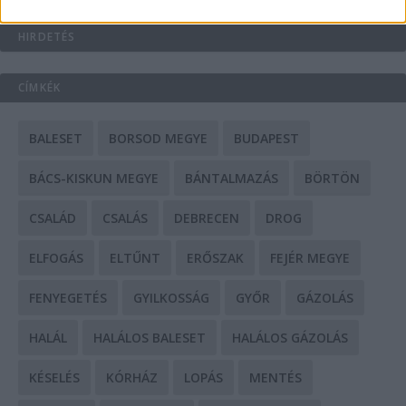
HIRDETÉS
CÍMKÉK
BALESET
BORSOD MEGYE
BUDAPEST
BÁCS-KISKUN MEGYE
BÁNTALMAZÁS
BÖRTÖN
CSALÁD
CSALÁS
DEBRECEN
DROG
ELFOGÁS
ELTŰNT
ERŐSZAK
FEJÉR MEGYE
FENYEGETÉS
GYILKOSSÁG
GYŐR
GÁZOLÁS
HALÁL
HALÁLOS BALESET
HALÁLOS GÁZOLÁS
KÉSELÉS
KÓRHÁZ
LOPÁS
MENTÉS