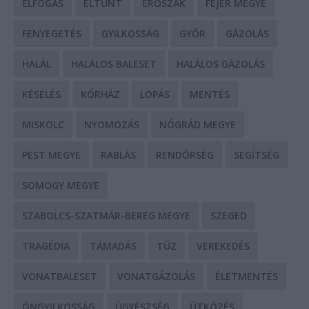
ELFOGÁS
ELTŰNT
ERŐSZAK
FEJÉR MEGYE
FENYEGETÉS
GYILKOSSÁG
GYŐR
GÁZOLÁS
HALÁL
HALÁLOS BALESET
HALÁLOS GÁZOLÁS
KÉSELÉS
KÓRHÁZ
LOPÁS
MENTÉS
MISKOLC
NYOMOZÁS
NÓGRÁD MEGYE
PEST MEGYE
RABLÁS
RENDŐRSÉG
SEGÍTSÉG
SOMOGY MEGYE
SZABOLCS-SZATMÁR-BEREG MEGYE
SZEGED
TRAGÉDIA
TÁMADÁS
TŰZ
VEREKEDÉS
VONATBALESET
VONATGÁZOLÁS
ÉLETMENTÉS
ÖNGYILKOSSÁG
ÜGYÉSZSÉG
ÜTKÖZÉS