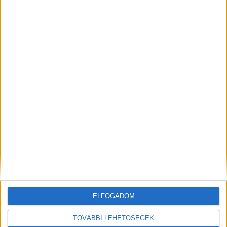
éves sportoló holttestét vérbe fagyva találták
meg. Nyelőcsövén is súlyos sérülések voltak. A
soron kívüli boncolás után a rendőrség
emberölés miatt nyomoz.
Az ügy részleteiről
ezekben a cikkekben tudsz olvasni.
Kiemelt kép: illusztráció – Forrás: MTI/Mihádák
Zoltán
ELFOGADOM
MEGOSZTÁS:
TOVÁBBI LEHETŐSÉGEK