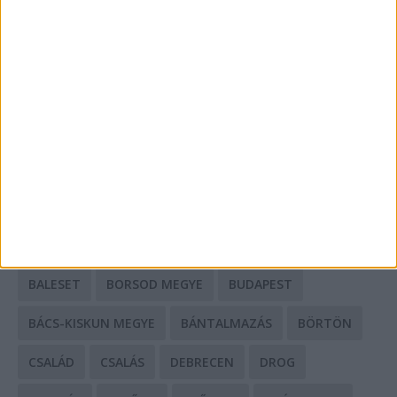
A csőbúvár szivattyúk: mit kell tudni róluk?
Mit tudnak a keleti e-bike-ok?
HIRDETÉS
CÍMKÉK
BALESET
BORSOD MEGYE
BUDAPEST
BÁCS-KISKUN MEGYE
BÁNTALMAZÁS
BÖRTÖN
CSALÁD
CSALÁS
DEBRECEN
DROG