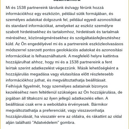
ajtaját. A lakásban a nő holttestére
bukkantak.
Mi és 1538 partnereink tárolunk és/vagy férünk hozzá
információkhoz egy eszközön, például sütik formájában, és
személyes adatokat dolgozunk fel, például egyedi azonosítókat
és standard információkat, amelyeket az eszköz személyre
szabott hirdetésekhez és tartalomhoz, hirdetések és tartalmak
méréséhez, közönségmérésekhez és szolgáltatásfejlesztéshez
Gyilkosság történhetett
küld.
Az Ön engedélyével mi és a partnereink eszközleolvasásos
módszerrel szerzett pontos geolokációs adatokat és azonosítási
A helyszíni szemle során a nyomozók
információkat is felhasználhatunk. A megfelelő helyre kattintva
„idegenkezűségre utaló körülményeket tártak
hozzájárulhat ahhoz, hogy mi és a 1538 partnereink a fent
fel”, ezért azonnal megkezdték a feltételezett
leírtak szerint adatkezelést végezzünk. Másik lehetőségként a
hozzájárulás megadása vagy elutasítása előtt részletesebb
elkövető azonosítását. A férfi ellen hajtóvadászat
információkhoz juthat, és megváltoztathatja beállításait.
indult, amely végül sikerrel zárult.
A Kékvillogó
Felhívjuk figyelmét, hogy személyes adatainak bizonyos
kezeléséhez nem feltétlenül szükséges az Ön hozzájárulása, de
legfrissebb híreit ide kattintva éred el! A
jogában áll tiltakozni az ilyen jellegű adatkezelés ellen. A
Facebookon már 341 ezernél is többen követnek
beállításai csak erre a weboldalra érvényesek. Bármikor
megváltoztathatja a preferenciáit, vagy visszavonhatja
minket.
hozzájárulását, ha visszatér erre az oldalra, és rákattint az oldal
alján található "Adatvédelem" gombra.