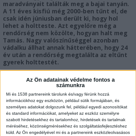
maradványait találták meg a bajai tanyán.
A 11 éves kisfiú még 2000-ben tűnt el, de
csak idén júniusban derült ki, hogy hol
lehet a holtteste. Azt egyelőre még a
rendőrség nem közölte, hogyan halt meg
Tamás. Nagy valószínűséggel azonban
vádalku állhat annak hátterében, hogy 24
év után a rendőrség megtalálta az eltűnt
gyerek holttestét.
Az Ön adatainak védelme fontos a
számunkra
Mi és 1538 partnereink tárolunk és/vagy férünk hozzá
Egy tanyán találtak meg
információkhoz egy eszközön, például sütik formájában, és
Amint arról korábban beszámoltunk, egy
személyes adatokat dolgozunk fel, például egyedi azonosítókat
és standard információkat, amelyeket az eszköz személyre
júniusban kapott információ alapján a rendőrség
szabott hirdetésekhez és tartalomhoz, hirdetések és tartalmak
kiszállt egy bajai tanyára, ahol aztán az egyik
méréséhez, közönségmérésekhez és szolgáltatásfejlesztéshez
küld.
Az Ön engedélyével mi és a partnereink eszközleolvasásos
épületben a beton alatt emberi maradványokat