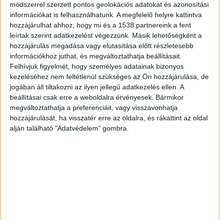
módszerrel szerzett pontos geolokációs adatokat és azonosítási
talált. Az előzetes feltételezések szerint a
információkat is felhasználhatunk. A megfelelő helyre kattintva
hozzájárulhat ahhoz, hogy mi és a 1538 partnereink a fent
csontok a 2000-ben, 11 évesen eltűnt Till
leírtak szerint adatkezelést végezzünk. Másik lehetőségként a
Tamástól származnak. A tanya annak idején W.
hozzájárulás megadása vagy elutasítása előtt részletesebb
József esztergályosé volt. Hogy az elhunyt
információkhoz juthat, és megváltoztathatja beállításait.
Felhívjuk figyelmét, hogy személyes adatainak bizonyos
pontosan hogyan halt meg, azt egyelőre nem
kezeléséhez nem feltétlenül szükséges az Ön hozzájárulása, de
hozták nyilvánosságra.
A Kékvillogó legfrissebb
jogában áll tiltakozni az ilyen jellegű adatkezelés ellen. A
beállításai csak erre a weboldalra érvényesek. Bármikor
híreit ide kattintva éred el! A Facebookon már
megváltoztathatja a preferenciáit, vagy visszavonhatja
341 ezernél is többen követnek minket.
hozzájárulását, ha visszatér erre az oldalra, és rákattint az oldal
alján található "Adatvédelem" gombra.