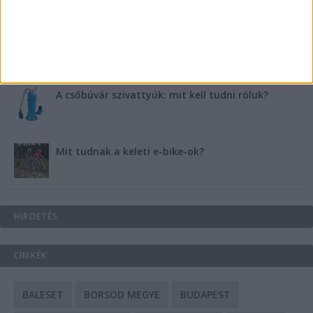
Energiát függetlenül: szigetüzemű megoldások
A csőbúvár szivattyúk: mit kell tudni róluk?
Mit tudnak a keleti e-bike-ok?
HIRDETÉS
CÍMKÉK
BALESET
BORSOD MEGYE
BUDAPEST