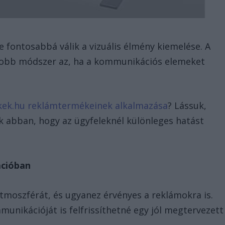
 fontosabbá válik a vizuális élmény kiemelése. A
gjobb módszer az, ha a kommunikációs elemeket
k.hu reklámtermékeinek alkalmazása
? Lássuk,
k abban, hogy az ügyfeleknél különleges hatást
ációban
atmoszférát, és ugyanez érvényes a reklámokra is.
munikációját is felfrissíthetné egy jól megtervezett