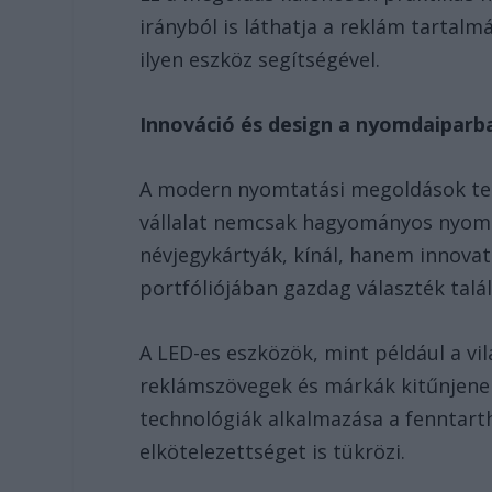
irányból is láthatja a reklám tartalm
ilyen eszköz segítségével.
Innováció és design a nyomdaiparb
A modern nyomtatási megoldások te
vállalat nemcsak hagyományos nyomd
névjegykártyák, kínál, hanem innovat
portfóliójában gazdag választék talá
A LED-es eszközök, mint például a vil
reklámszövegek és márkák kitűnjenek
technológiák alkalmazása a fenntart
elkötelezettséget is tükrözi.