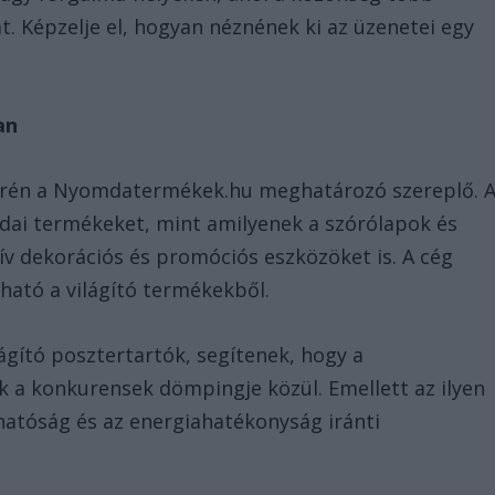
át. Képzelje el, hogyan néznének ki az üzenetei egy
an
rén a Nyomdatermékek.hu meghatározó szereplő. 
ai termékeket, mint amilyenek a szórólapok és
ív dekorációs és promóciós eszközöket is. A cég
lható a világító termékekből.
ágító posztertartók, segítenek, hogy a
 a konkurensek dömpingje közül. Emellett az ilyen
hatóság és az energiahatékonyság iránti