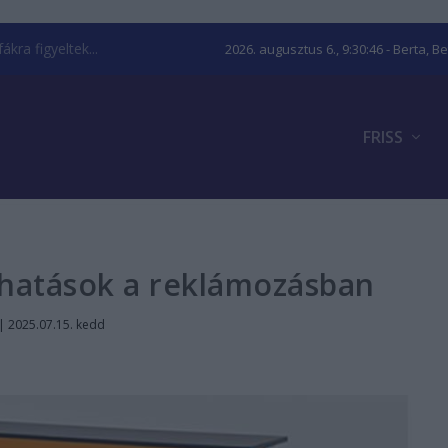
kra figyeltek...
2026. augusztus 6., 9:30:47
- Berta, B
FRISS
hatások a reklámozásban
|
2025.07.15. kedd