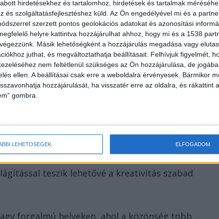
abott hirdetésekhez és tartalomhoz, hirdetések és tartalmak méréséhe
 vagy újratelepíteni.
és szolgáltatásfejlesztéshez küld.
Az Ön engedélyével mi és a partne
dszerrel szerzett pontos geolokációs adatokat és azonosítási informác
megfelelő helyre kattintva hozzájárulhat ahhoz, hogy mi és a 1538 partne
t könnyű szerkezetének köszönhetően gyorsan
 végezzünk. Másik lehetőségként a hozzájárulás megadása vagy elutasí
iókhoz juthat, és megváltoztathatja beállításait.
Felhívjuk figyelmét, 
zétszedhető. Az ilyen eszközök, egy praktikus
ezeléséhez nem feltétlenül szükséges az Ön hozzájárulása, de jogában 
obilisak, és minimális helyet foglalnak összeállított
zelés ellen. A beállításai csak erre a weboldalra érvényesek. Bármikor m
isszavonhatja hozzájárulását, ha visszatér erre az oldalra, és rákattint a
lem" gombra.
delkezésre álló felület maximalizálása. A kétoldalas
ÁBBI LEHETŐSÉGEK
ELFOGADOM
ED Wall Fold&Go Double, ennek kiváló megoldását
ilágítással teszik lehetővé a kreativitás szabad
agy forgalmú helyeken, ahol a közönség több