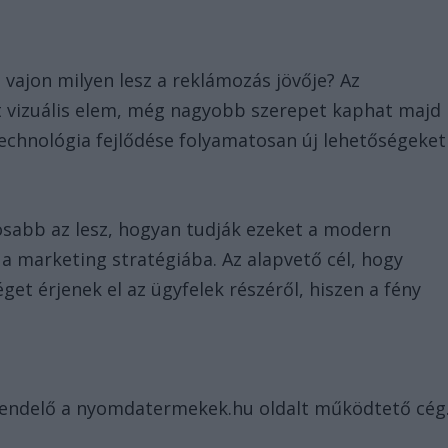
 vajon milyen lesz a reklámozás jövője? Az
nt vizuális elem, még nagyobb szerepet kaphat majd
technológia fejlődése folyamatosan új lehetőségeket
tosabb az lesz, hogyan tudják ezeket a modern
a marketing stratégiába. Az alapvető cél, hogy
get érjenek el az ügyfelek részéről, hiszen a fény
grendelő a nyomdatermekek.hu oldalt működtető cég