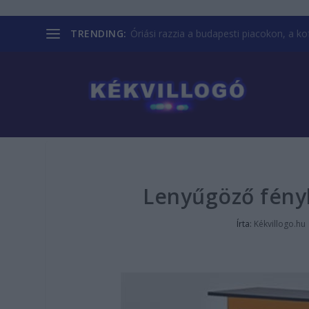
TRENDING:
Óriási razzia a budapesti piacokon, a kofá
Lenyűgöző fény
Írta:
Kékvillogo.hu