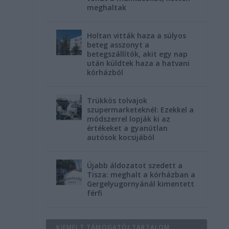
meghaltak
Holtan vitták haza a súlyos
beteg asszonyt a
betegszállítók, akit egy nap
után küldtek haza a hatvani
kórházból
Trükkös tolvajok
szupermarketeknél: Ezekkel a
módszerrel lopják ki az
értékeket a gyanútlan
autósok kocsijából
Újabb áldozatot szedett a
Tisza: meghalt a kórházban a
Gergelyugornyánál kimentett
férfi
KIEMELT TÁMOGATÓI TARTALOM