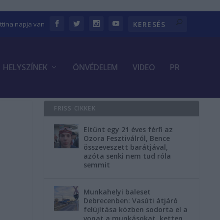
ettina napja van
HELYSZÍNEK
ÖNVÉDELEM
VIDEO
PR
FRISS CIKKEK
Eltűnt egy 21 éves férfi az
Ozora Fesztiválról, Bence
összeveszett barátjával,
azóta senki nem tud róla
semmit
Munkahelyi baleset
Debrecenben: Vasúti átjáró
felújítása közben sodorta el a
vonat a munkásokat, ketten