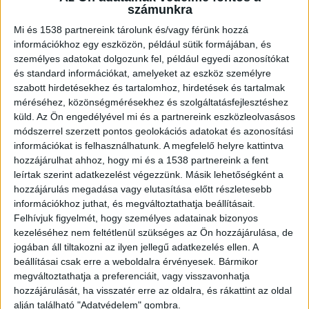
számunkra
A gyári laprugó felturbózása
Mi és 1538 partnereink tárolunk és/vagy férünk hozzá
információkhoz egy eszközön, például sütik formájában, és
A
LAPRUGÓ OUTLET laprugóinak
kínálatában
személyes adatokat dolgozunk fel, például egyedi azonosítókat
és standard információkat, amelyeket az eszköz személyre
több gyártóhoz, modellhez megtalálhatjuk az
szabott hirdetésekhez és tartalomhoz, hirdetések és tartalmak
ideális alkatrészt. Továbbá még kiegészítők,
méréséhez, közönségmérésekhez és szolgáltatásfejlesztéshez
küld.
Az Ön engedélyével mi és a partnereink eszközleolvasásos
tartozékok és erősítő szettek is elérhetőek. Ezek
módszerrel szerzett pontos geolokációs adatokat és azonosítási
segítségével sokkal stabilabb lehet a
információkat is felhasználhatunk. A megfelelő helyre kattintva
hozzájárulhat ahhoz, hogy mi és a 1538 partnereink a fent
kisteherautó vagy a lakóautó. Ott vannak például
leírtak szerint adatkezelést végezzünk. Másik lehetőségként a
a kiegészítő légrugórendszerek, amelyeket a
hozzájárulás megadása vagy elutasítása előtt részletesebb
hátsó tengelyre, a gyári laprugók mellé kell
információkhoz juthat, és megváltoztathatja beállításait.
Felhívjuk figyelmét, hogy személyes adatainak bizonyos
beszerelni. A mechanikus rugóktól eltérően a
kezeléséhez nem feltétlenül szükséges az Ön hozzájárulása, de
légrugós rugóelemek, más néven légrugó labdák
jogában áll tiltakozni az ilyen jellegű adatkezelés ellen. A
beállításai csak erre a weboldalra érvényesek. Bármikor
sűrített levegő segítségével folyamatosan
megváltoztathatja a preferenciáit, vagy visszavonhatja
állíthatóak.
hozzájárulását, ha visszatér erre az oldalra, és rákattint az oldal
alján található "Adatvédelem" gombra.