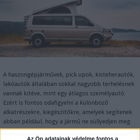
A haszongépjárművek, pick upok, kisteherautók,
lakóautók általában sokkal nagyobb terhelésnek
vannak kitéve, mint egy átlagos személyautó.
Ezért is fontos odafigyelni a különböző
alkatrészekre, kiegészítőkre, amelyek segítenek
abban például, hogy a jármű ne süllyedjen meg
túlságosan a teher alatt.
Az Ön adatainak védelme fontos a