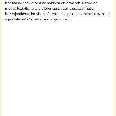
beállításai csak erre a weboldalra érvényesek. Bármikor
azonnal megkezdték a beavatkozást az
megváltoztathatja a preferenciáit, vagy visszavonhatja
intézménynél. A Büntetés-végrehajtás Országos
hozzájárulását, ha visszatér erre az oldalra, és rákattint az oldal
alján található "Adatvédelem" gombra.
Parancsnoksága (BVOP) az eset után azonnal
részletes tájékoztatást adott a történtekről.
A
Kékvillogó legfrissebb híreit ide kattintva éred el!
A Facebookon már 342 ezernél is többen
követnek minket.