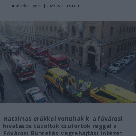
Írta:
Kékvillogo.hu
|
2026.05.21. csütörtök
Hatalmas erőkkel vonultak ki a fővárosi
hivatásos tűzoltók csütörtök reggel a
Fővárosi Büntetés-végrehajtási Intézet