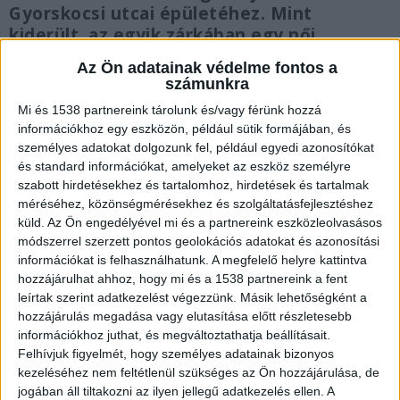
Gyorskocsi utcai épületéhez. Mint
kiderült, az egyik zárkában egy női
fogvatartott szándékosan tüzet okozott,
Az Ön adatainak védelme fontos a
a sűrű füst miatt pedig több embert
számunkra
rohammentőkkel kellett kórházba
Mi és 1538 partnereink tárolunk és/vagy férünk hozzá
szállítani.
információkhoz egy eszközön, például sütik formájában, és
személyes adatokat dolgozunk fel, például egyedi azonosítókat
és standard információkat, amelyeket az eszköz személyre
szabott hirdetésekhez és tartalomhoz, hirdetések és tartalmak
méréséhez, közönségmérésekhez és szolgáltatásfejlesztéshez
Négy tűzoltóautó szirénázott a börtönhöz
küld.
Az Ön engedélyével mi és a partnereink eszközleolvasásos
módszerrel szerzett pontos geolokációs adatokat és azonosítási
Nagy riadalmat keltett csütörtök reggel a
információkat is felhasználhatunk. A megfelelő helyre kattintva
hozzájárulhat ahhoz, hogy mi és a 1538 partnereink a fent
budapesti Gyorskocsi utcában a Büntetés-
leírtak szerint adatkezelést végezzünk. Másik lehetőségként a
végrehajtási Intézet II-es objektumához
hozzájárulás megadása vagy elutasítása előtt részletesebb
szirénázva érkező tűzoltóautók látványa. A Telex
információkhoz juthat, és megváltoztathatja beállításait.
Felhívjuk figyelmét, hogy személyes adatainak bizonyos
munkatársa a helyszínen négy
kezeléséhez nem feltétlenül szükséges az Ön hozzájárulása, de
tűzoltógépjárművet számolt össze, amelyek
jogában áll tiltakozni az ilyen jellegű adatkezelés ellen. A