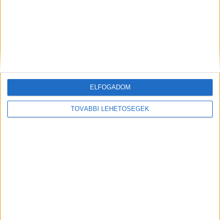
a szerencsés körülmények láncolatának
köszönhetően Veronika nemcsak életben
maradt, de a baleset után semmilyen
szövődménye nem maradt.
A Budapest és
Környéke hírportál legfrissebb híreit ide
kattintva éred el! A Facebookon már 252 ezernél
ELFOGADOM
is többen követnek minket.
TOVÁBBI LEHETŐSÉGEK
Kiemelt kép: illusztráció
MEGOSZTÁS: