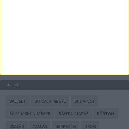
A csőbúvár szivattyúk: mit kell tudni róluk?
Mit tudnak a keleti e-bike-ok?
HIRDETÉS
CÍMKÉK
BALESET
BORSOD MEGYE
BUDAPEST
BÁCS-KISKUN MEGYE
BÁNTALMAZÁS
BÖRTÖN
CSALÁD
CSALÁS
DEBRECEN
DROG