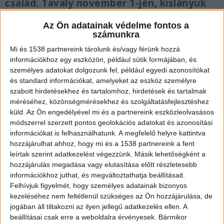
család. Tavaly november 1-jén, kislányuk
beesett az udvari medencébe. A kerti
Az Ön adatainak védelme fontos a
fürdőhely nem volt feltöltve, de az
számunkra
esőzések miatt mégis 52 centis víz állt
benne. A gyermek kétszeri újraélesztés,
Mi és 1538 partnereink tárolunk és/vagy férünk hozzá
információkhoz egy eszközön, például sütik formájában, és
majd hetekig tartó műtüdőkezelés után
személyes adatokat dolgozunk fel, például egyedi azonosítókat
csodával határos módon, maradványtünet
és standard információkat, amelyeket az eszköz személyre
nélkül épült fel.
szabott hirdetésekhez és tartalomhoz, hirdetések és tartalmak
méréséhez, közönségmérésekhez és szolgáltatásfejlesztéshez
küld.
Az Ön engedélyével mi és a partnereink eszközleolvasásos
módszerrel szerzett pontos geolokációs adatokat és azonosítási
információkat is felhasználhatunk. A megfelelő helyre kattintva
2 percet töltött a házba
hozzájárulhat ahhoz, hogy mi és a 1538 partnereink a fent
leírtak szerint adatkezelést végezzünk. Másik lehetőségként a
Az édesanyja, Mária csak percekre szaladt be a
hozzájárulás megadása vagy elutasítása előtt részletesebb
információkhoz juthat, és megváltoztathatja beállításait.
házba, hogy megnézze a beteg dédmamát.
Felhívjuk figyelmét, hogy személyes adatainak bizonyos
„Ekkor volt fél négy. Megnéztem, 15:30. Bejöttem,
kezeléséhez nem feltétlenül szükséges az Ön hozzájárulása, de
dédivel beszélgettünk, ránéztem az órára: 15:32
jogában áll tiltakozni az ilyen jellegű adatkezelés ellen. A
beállításai csak erre a weboldalra érvényesek. Bármikor
volt, és akkor eszméltem, hogy nem hallom