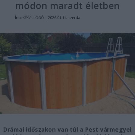
módon maradt életben
Írta:
KÉKVILLOGÓ
|
2026.01.14. szerda
Drámai időszakon van túl a Pest vármegyei