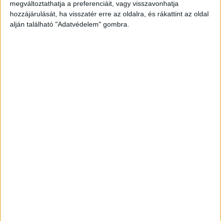
megváltoztathatja a preferenciáit, vagy visszavonhatja
Veronika hangját, pontosabban a kismotor
hozzájárulását, ha visszatér erre az oldalra, és rákattint az oldal
alján található "Adatvédelem" gombra.
hangját” – idézte fel a drámai perceket az
édesanya.
A Budapest és Környéke hírportál
legfrissebb híreit ide kattintva éred el! A
Facebookon már 252 ezernél is többen követnek
minket.