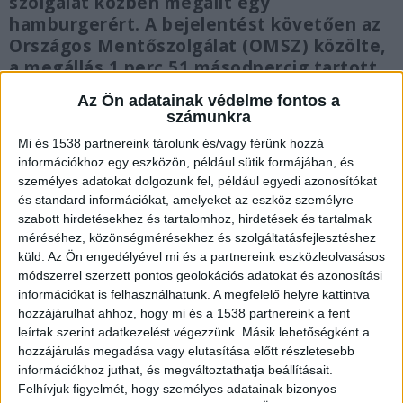
szolgálat közben megállt egy
hamburgerért. A bejelentést követően az
Országos Mentőszolgálat (OMSZ) közölte,
a megállás 1 perc 51 másodpercig tartott,
nem betegellátás alatt történt, és nem
Az Ön adatainak védelme fontos a
befolyásolta a riaszthatóságot.
számunkra
Mi és 1538 partnereink tárolunk és/vagy férünk hozzá
információkhoz egy eszközön, például sütik formájában, és
személyes adatokat dolgozunk fel, például egyedi azonosítókat
és standard információkat, amelyeket az eszköz személyre
Mozgalom indult
szabott hirdetésekhez és tartalomhoz, hirdetések és tartalmak
méréséhez, közönségmérésekhez és szolgáltatásfejlesztéshez
Az ügy nyilvánosságot kapott, Buvár Mariann
küld.
Az Ön engedélyével mi és a partnereink eszközleolvasásos
mentőápoló az OMSZ egyik videójában köszönte
módszerrel szerzett pontos geolokációs adatokat és azonosítási
információkat is felhasználhatunk. A megfelelő helyre kattintva
meg a kiállást. A történetből országos
hozzájárulhat ahhoz, hogy mi és a 1538 partnereink a fent
„megetetjük a mentősöket” hullám indult. A
leírtak szerint adatkezelést végezzünk. Másik lehetőségként a
Billog „MentőBurgerének” ötlete is ebből az
hozzájárulás megadása vagy elutasítása előtt részletesebb
információkhoz juthat, és megváltoztathatja beállításait.
esetből született, aminek következtében a
Felhívjuk figyelmét, hogy személyes adatainak bizonyos