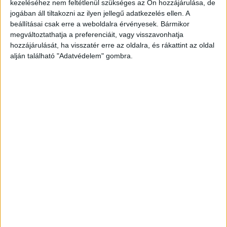
mentősök ingyen ehettek a vendéglátóhelyen.
kezeléséhez nem feltétlenül szükséges az Ön hozzájárulása, de
jogában áll tiltakozni az ilyen jellegű adatkezelés ellen. A
Mariann a soha nem találkozott a feljelentőjével,
beállításai csak erre a weboldalra érvényesek. Bármikor
és nem is szeretne. Állítása szerint a feljelentőt
megváltoztathatja a preferenciáit, vagy visszavonhatja
hozzájárulását, ha visszatér erre az oldalra, és rákattint az oldal
az bosszantotta, hogy a mentők „miért esznek
alján található "Adatvédelem" gombra.
munkaidőben”. Mariann szerint aznap is 24 órás
szolgálatban voltak, és a szabályzat szerinti 20
perces ebédszünetüket kezdték meg.
A
Kékvillogó legfrissebb híreit ide kattintva éred el!
A Facebookon már 342 ezernél is többen
követnek minket.