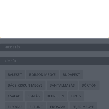
A csőbúvár szivattyúk: mit kell tudni róluk?
Mit tudnak a keleti e-bike-ok?
HIRDETÉS
CÍMKÉK
BALESET
BORSOD MEGYE
BUDAPEST
BÁCS-KISKUN MEGYE
BÁNTALMAZÁS
BÖRTÖN
CSALÁD
CSALÁS
DEBRECEN
DROG
ELFOGÁS
ELTŰNT
ERŐSZAK
FEJÉR MEGYE