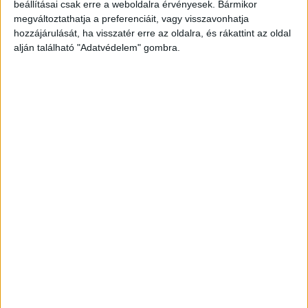
beállításai csak erre a weboldalra érvényesek. Bármikor
mert szemből, Szalkszentmárton felől
megváltoztathatja a preferenciáit, vagy visszavonhatja
szabályosan érkezett egy másik gépkocsi.
A
hozzájárulását, ha visszatér erre az oldalra, és rákattint az oldal
alján található "Adatvédelem" gombra.
Kékvillogó legfrissebb híreit ide kattintva éred el!
A Facebookon már 342 ezernél is többen
követnek minket.