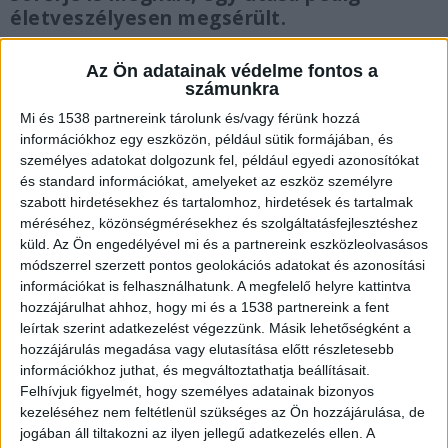
életveszélyesen megsérült.
Az Ön adatainak védelme fontos a
számunkra
Mi és 1538 partnereink tárolunk és/vagy férünk hozzá
Frontális ütközés
információkhoz egy eszközön, például sütik formájában, és
személyes adatokat dolgozunk fel, például egyedi azonosítókat
A riasztás 2026. július 3-án, 16 óra 29 perckor
és standard információkat, amelyeket az eszköz személyre
érkezett a katasztrófavédelemhez és a
szabott hirdetésekhez és tartalomhoz, hirdetések és tartalmak
méréséhez, közönségmérésekhez és szolgáltatásfejlesztéshez
mentőszolgálathoz: az 51-es főút 69-es
küld.
Az Ön engedélyével mi és a partnereink eszközleolvasásos
kilométerszelvényében, Szalkszentmárton és
módszerrel szerzett pontos geolokációs adatokat és azonosítási
Dunavecse között két személyautó ütközött
információkat is felhasználhatunk. A megfelelő helyre kattintva
hozzájárulhat ahhoz, hogy mi és a 1538 partnereink a fent
össze hatalmas erővel. A rendelkezésre álló
leírtak szerint adatkezelést végezzünk. Másik lehetőségként a
információk szerint egy Dunavecse felől érkező
hozzájárulás megadása vagy elutasítása előtt részletesebb
információkhoz juthat, és megváltoztathatja beállításait.
személyautó sofőrje egy beláthatatlan
Felhívjuk figyelmét, hogy személyes adatainak bizonyos
útszakaszon, nagy sebességgel kezdett előzésbe.
kezeléséhez nem feltétlenül szükséges az Ön hozzájárulása, de
jogában áll tiltakozni az ilyen jellegű adatkezelés ellen. A
A manővert azonban már nem tudta befejezni,