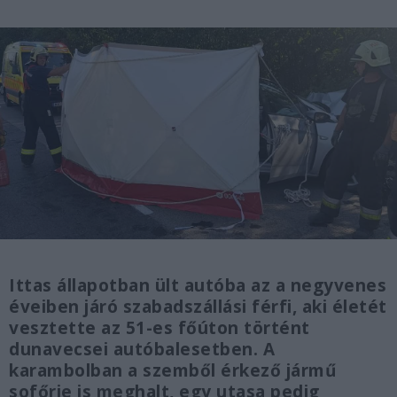
Ittas állapotban ült autóba az a negyvenes
éveiben járó szabadszállási férfi, aki életét
vesztette az 51-es főúton történt
dunavecsei autóbalesetben. A
karambolban a szemből érkező jármű
sofőrje is meghalt, egy utasa pedig