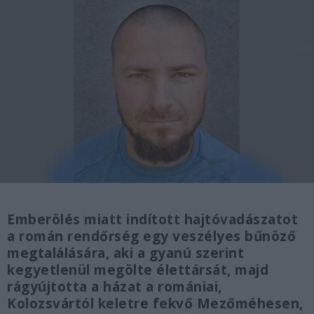
Emberölés miatt indított hajtóvadászatot
a román rendőrség egy veszélyes bűnöző
megtalálására, aki a gyanú szerint
kegyetlenül megölte élettársát, majd
rágyújtotta a házat a romániai,
Kolozsvártól keletre fekvő Mezőméhesen,