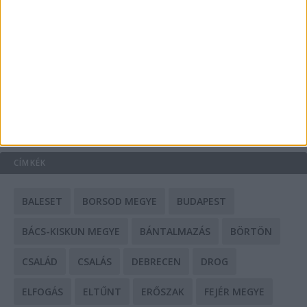
A csőbúvár szivattyúk: mit kell tudni róluk?
Mit tudnak a keleti e-bike-ok?
HIRDETÉS
CÍMKÉK
BALESET
BORSOD MEGYE
BUDAPEST
BÁCS-KISKUN MEGYE
BÁNTALMAZÁS
BÖRTÖN
CSALÁD
CSALÁS
DEBRECEN
DROG
ELFOGÁS
ELTŰNT
ERŐSZAK
FEJÉR MEGYE