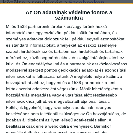
közölte a rendőrség a
Facebookon.
Az Ön adatainak védelme fontos a
számunkra
Mi és 1538 partnereink tárolunk és/vagy férünk hozzá
információkhoz egy eszközön, például sütik formájában, és
Felgyújtotta a házat
személyes adatokat dolgozunk fel, például egyedi azonosítókat
és standard információkat, amelyeket az eszköz személyre
Július 8-án reggel egy 46 éves nő hívta az 112-es
szabott hirdetésekhez és tartalomhoz, hirdetések és tartalmak
segélyhívót, miután mezőméhesi házát
méréséhez, közönségmérésekhez és szolgáltatásfejlesztéshez
küld.
Az Ön engedélyével mi és a partnereink eszközleolvasásos
felgyújtották, és elmondása szerint lánya az
módszerrel szerzett pontos geolokációs adatokat és azonosítási
épületben tartózkodhatott. A helyszínre érkező
információkat is felhasználhatunk. A megfelelő helyre kattintva
tűzoltók már csak a 24 éves fiatal nő
hozzájárulhat ahhoz, hogy mi és a 1538 partnereink a fent
leírtak szerint adatkezelést végezzünk. Másik lehetőségként a
elszenesedett holttestét találták meg. Később
hozzájárulás megadása vagy elutasítása előtt részletesebb
kiderült, hogy a gyilkosság feltételezett
információkhoz juthat, és megváltoztathatja beállításait.
Felhívjuk figyelmét, hogy személyes adatainak bizonyos
elkövetője az áldozat volt párja és korábbi
kezeléséhez nem feltétlenül szükséges az Ön hozzájárulása, de
elrablója lehetett, aki ellen egy ideig távoltartási
jogában áll tiltakozni az ilyen jellegű adatkezelés ellen. A
beállításai csak erre a weboldalra érvényesek. Bármikor
végzés is érvényben volt.
A Kékvillogó legfrissebb
megváltoztathatja a preferenciáit, vagy visszavonhatja