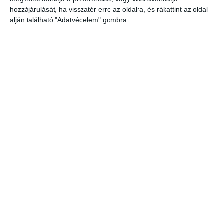
híreit ide kattintva éred el! A Facebookon már
hozzájárulását, ha visszatér erre az oldalra, és rákattint az oldal
342 ezernél is többen követnek minket.
alján található "Adatvédelem" gombra.
Baltával ment gyilkolni