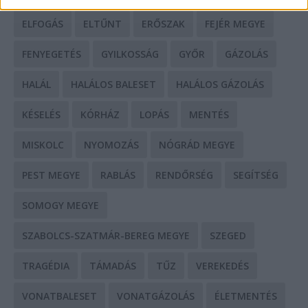
ELFOGÁS
ELTŰNT
ERŐSZAK
FEJÉR MEGYE
FENYEGETÉS
GYILKOSSÁG
GYŐR
GÁZOLÁS
HALÁL
HALÁLOS BALESET
HALÁLOS GÁZOLÁS
KÉSELÉS
KÓRHÁZ
LOPÁS
MENTÉS
MISKOLC
NYOMOZÁS
NÓGRÁD MEGYE
PEST MEGYE
RABLÁS
RENDŐRSÉG
SEGÍTSÉG
SOMOGY MEGYE
SZABOLCS-SZATMÁR-BEREG MEGYE
SZEGED
TRAGÉDIA
TÁMADÁS
TŰZ
VEREKEDÉS
VONATBALESET
VONATGÁZOLÁS
ÉLETMENTÉS