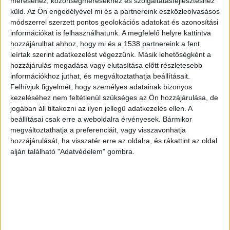
méréséhez, közönségmérésekhez és szolgáltatásfejlesztéshez
A NAV alkalmazottja volt
küld.
Az Ön engedélyével mi és a partnereink eszközleolvasásos
módszerrel szerzett pontos geolokációs adatokat és azonosítási
A 24.hu információi szerint a férfi a NAV Képzési,
információkat is felhasználhatunk. A megfelelő helyre kattintva
Egészségügyi és Kulturális Intézetének debreceni
hozzájárulhat ahhoz, hogy mi és a 1538 partnereink a fent
alkalmazottja volt, és az adóhatósági állomány
leírtak szerint adatkezelést végezzünk. Másik lehetőségként a
hozzájárulás megadása vagy elutasítása előtt részletesebb
számára tartott fegyverhasználati oktatást.
A
információkhoz juthat, és megváltoztathatja beállításait.
Kékvillogó legfrissebb híreit ide kattintva éred el!
Felhívjuk figyelmét, hogy személyes adatainak bizonyos
kezeléséhez nem feltétlenül szükséges az Ön hozzájárulása, de
A Facebookon már 342 ezernél is többen
jogában áll tiltakozni az ilyen jellegű adatkezelés ellen. A
követnek minket.
beállításai csak erre a weboldalra érvényesek. Bármikor
megváltoztathatja a preferenciáit, vagy visszavonhatja
hozzájárulását, ha visszatér erre az oldalra, és rákattint az oldal
alján található "Adatvédelem" gombra.