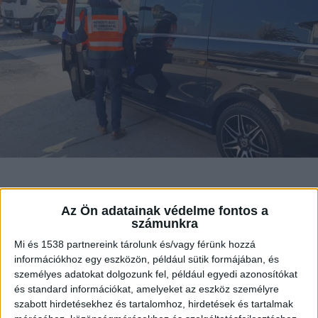
A napokban letartóztatásba került a
Nemzeti Adó- és Vámhivatal egyik
Az Ön adatainak védelme fontos a
számunkra
debreceni kiképzője, akit kapcsolati
erőszak elkövetésével gyanúsítanak.
Mi és 1538 partnereink tárolunk és/vagy férünk hozzá
információkhoz egy eszközön, például sütik formájában, és
személyes adatokat dolgozunk fel, például egyedi azonosítókat
és standard információkat, amelyeket az eszköz személyre
szabott hirdetésekhez és tartalomhoz, hirdetések és tartalmak