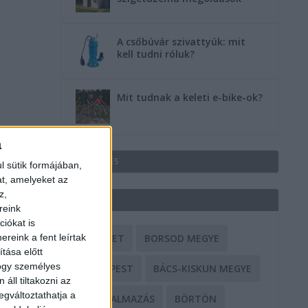
A csőbúvár szivattyúk: mit
kell tudni róluk?
Mit tudnak a keleti e-bike-ok?
a
HIRDETÉS
l sütik formájában,
at, amelyeket az
z,
CÍMKÉK
reink
iókat is
BALESET
BORSOD MEGYE
reink a fent leírtak
tása előtt
hogy személyes
BUDAPEST
BÁCS-KISKUN MEGYE
áll tiltakozni az
egváltoztathatja a
BÁNTALMAZÁS
BÖRTÖN