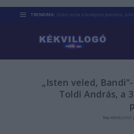
TRENDING:
Óriási razzia a budapesti piacokon, a kofá
„Isten veled, Bandi”
Toldi András, a 3
Írta:
KÉKVILLOGÓ