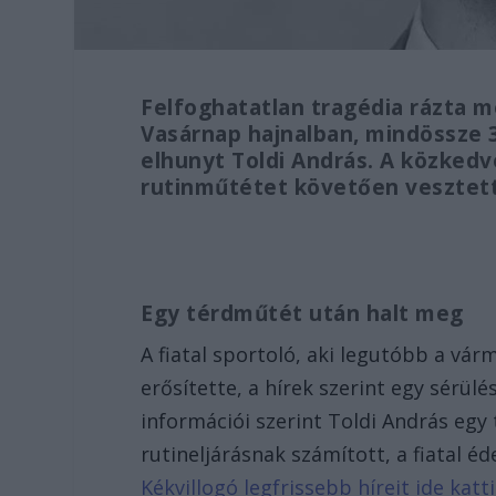
Felfoghatatlan tragédia rázta 
Vasárnap hajnalban, mindössze 3
elhunyt Toldi András. A közkedve
rutinműtétet követően vesztett
Egy térdműtét után halt meg
A fiatal sportoló, aki legutóbb a vár
erősítette, a hírek szerint egy sérülé
információi szerint Toldi András egy
rutineljárásnak számított, a fiatal é
Kékvillogó legfrissebb híreit ide kat