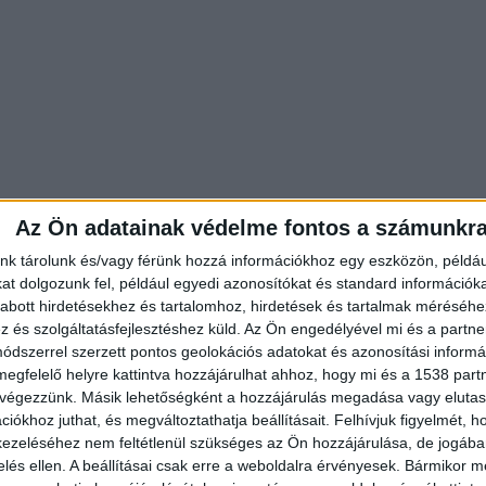
Az Ön adatainak védelme fontos a számunkr
nk tárolunk és/vagy férünk hozzá információkhoz egy eszközön, példáu
t dolgozunk fel, például egyedi azonosítókat és standard információk
abott hirdetésekhez és tartalomhoz, hirdetések és tartalmak méréséhe
és szolgáltatásfejlesztéshez küld.
Az Ön engedélyével mi és a partne
dszerrel szerzett pontos geolokációs adatokat és azonosítási informác
megfelelő helyre kattintva hozzájárulhat ahhoz, hogy mi és a 1538 partne
 végezzünk. Másik lehetőségként a hozzájárulás megadása vagy elutasí
iókhoz juthat, és megváltoztathatja beállításait.
Felhívjuk figyelmét, 
ezeléséhez nem feltétlenül szükséges az Ön hozzájárulása, de jogában 
zelés ellen. A beállításai csak erre a weboldalra érvényesek. Bármikor m
rősítette, hogy a tragédia a műtétet követően