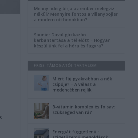
Mennyi ideig bírja az ember melegvíz
nélkül? Mennyire fontos a villanybojler
a modern otthonokban?
Saunier Duval gázkazán
karbantartása a tél előtt – Hogyan
készüljünk fel a hóra és fagyra?
FRISS TÁMOGATÓI TARTALOM
Miért fáj gyakrabban a nők
csípője? – A válasz a
medencében rejlik
B-vitamin komplex és folsav:
szükséged van rá?
s
Energiát függetlenül:
szigetüzemű megoldások