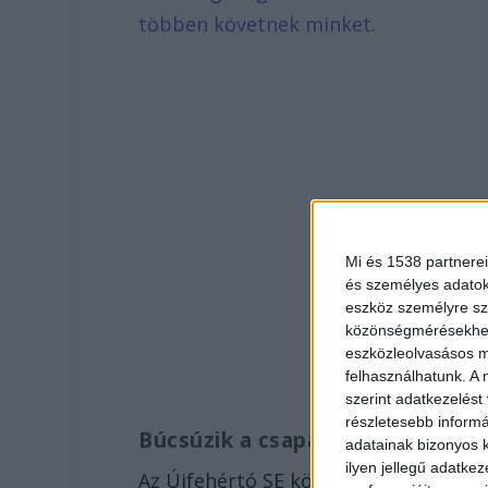
többen követnek minket.
Mi és 1538 partnerei
és személyes adatoka
eszköz személyre sz
közönségmérésekhez 
eszközleolvasásos mó
felhasználhatunk. A 
szerint adatkezelést
részletesebb informác
Búcsúzik a csapata
adatainak bizonyos k
ilyen jellegű adatke
Az Újfehértó SE közleményében mege