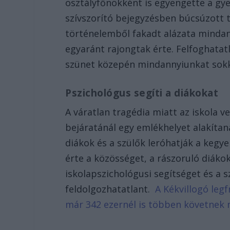
osztályfőnökként is egyengette a gye
szívszorító bejegyzésben búcsúzott t
történelemből fakadt alázata mindan
egyaránt rajongtak érte. Felfoghatat
szünet közepén mindannyiunkat sokk
Pszichológus segíti a diákokat
A váratlan tragédia miatt az iskola 
bejáratánál egy emlékhelyet alakítana
diákok és a szülők leróhatják a kegye
érte a közösséget, a rászoruló diákok
iskolapszichológusi segítséget és a 
feldolgozhatatlant.
A Kékvillogó legf
már 342 ezernél is többen követnek 