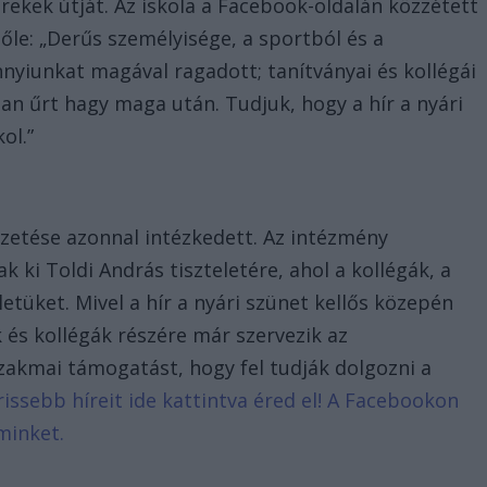
rekek útját. Az iskola a Facebook-oldalán közzétett
őle: „Derűs személyisége, a sportból és a
nyiunkat magával ragadott; tanítványai és kollégái
lan űrt hagy maga után. Tudjuk, hogy a hír a nyári
ol.”
vezetése azonnal intézkedett. Az intézmény
k ki Toldi András tiszteletére, ahol a kollégák, a
letüket. Mivel a hír a nyári szünet kellős közepén
 és kollégák részére már szervezik az
szakmai támogatást, hogy fel tudják dolgozni a
rissebb híreit ide kattintva éred el! A Facebookon
minket.