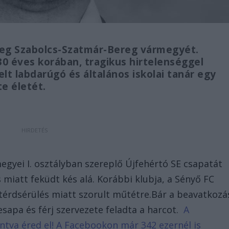
meg Szabolcs-Szatmár-Bereg vármegyét.
0 éves korában, tragikus hirtelenséggel
lt labdarúgó és általános iskolai tanár egy
e életét.
megyei I. osztályban szereplő Újfehértó SE csapatát
s miatt feküdt kés alá. Korábbi klubja, a Sényő FC
 térdsérülés miatt szorult műtétre.Bár a beavatkozá
desapa és férj szervezete feladta a harcot.
A
tintva éred el! A Facebookon már 342 ezernél is