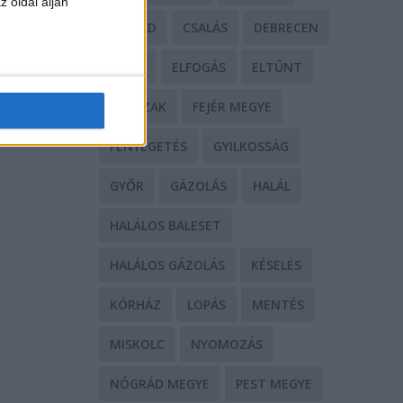
z oldal alján
CSALÁD
CSALÁS
DEBRECEN
DROG
ELFOGÁS
ELTŰNT
ERŐSZAK
FEJÉR MEGYE
FENYEGETÉS
GYILKOSSÁG
GYŐR
GÁZOLÁS
HALÁL
HALÁLOS BALESET
HALÁLOS GÁZOLÁS
KÉSELÉS
KÓRHÁZ
LOPÁS
MENTÉS
MISKOLC
NYOMOZÁS
NÓGRÁD MEGYE
PEST MEGYE