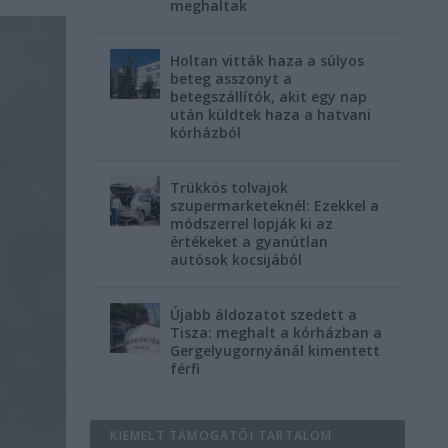
meghaltak
Holtan vitták haza a súlyos
beteg asszonyt a
betegszállítók, akit egy nap
után küldtek haza a hatvani
kórházból
Trükkös tolvajok
szupermarketeknél: Ezekkel a
módszerrel lopják ki az
értékeket a gyanútlan
autósok kocsijából
Újabb áldozatot szedett a
Tisza: meghalt a kórházban a
Gergelyugornyánál kimentett
férfi
KIEMELT TÁMOGATÓI TARTALOM