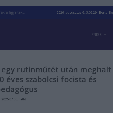
kra figyeltek...
2026. augusztus 6., 5:05:29
- Berta, B
FRISS
- egy rutinműtét után meghalt
0 éves szabolcsi focista és
pedagógus
|
2026.07.06. hétfő