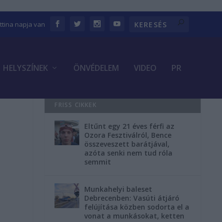
ettina napja van
HELYSZÍNEK
ÖNVÉDELEM
VIDEO
PR
FRISS CIKKEK
Eltűnt egy 21 éves férfi az
Ozora Fesztiválról, Bence
összeveszett barátjával,
azóta senki nem tud róla
semmit
Munkahelyi baleset
Debrecenben: Vasúti átjáró
felújítása közben sodorta el a
vonat a munkásokat, ketten