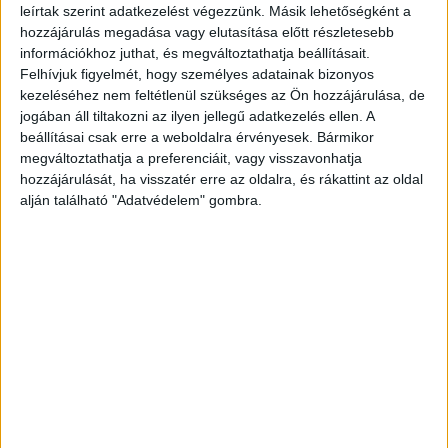
leírtak szerint adatkezelést végezzünk. Másik lehetőségként a
számára lehet fontos. Ez a megoldás ma már
hozzájárulás megadása vagy elutasítása előtt részletesebb
nem egy extra szolgáltatás, hanem sok esetben
információkhoz juthat, és megváltoztathatja beállításait.
alapelvárás lett a szállásfoglalás során.
Felhívjuk figyelmét, hogy személyes adatainak bizonyos
kezeléséhez nem feltétlenül szükséges az Ön hozzájárulása, de
jogában áll tiltakozni az ilyen jellegű adatkezelés ellen. A
Az ingyenes lemondásos rendszer azt jelenti,
beállításai csak erre a weboldalra érvényesek. Bármikor
megváltoztathatja a preferenciáit, vagy visszavonhatja
hogy a vendég egy meghatározott időpontig
hozzájárulását, ha visszatér erre az oldalra, és rákattint az oldal
díjmentesen visszamondhatja a foglalását. Ez a
alján található "Adatvédelem" gombra.
határidő szálláshelyenként eltérő lehet. Van, ahol
24 órával az érkezés előtt, máshol akár egy héttel
korábban is lehetséges a költségmentes törlés.
A legtöbb szállásadó pontosan feltüntetni a
foglalási feltételeket, éppen ezért érdemes
minden esetben figyelmesen elolvasni a
részleteket. Sok utazó csak az ár alapján dönt,