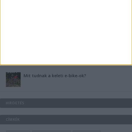
B-vitamin komplex és folsav: szükséged van rá?
Energiát függetlenül: szigetüzemű megoldások
A csőbúvár szivattyúk: mit kell tudni róluk?
Mit tudnak a keleti e-bike-ok?
HIRDETÉS
CÍMKÉK