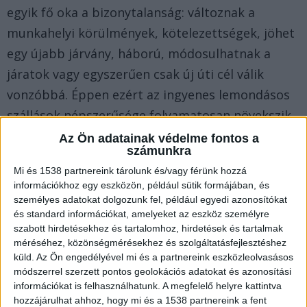
egyik fő oka a bizonytalanság: változnak a
munkahelyi körülmények, kötelezettségek, jöhet
egy újabb járvány, háború, módosulhatnak a
járatok vagy egyszerűen csak új úti cél válik
vonzóbbá. Éppen ezért az ingyenes lemondásos
szállások népszerűsége folyamatosan növekszik.
Az Ön adatainak védelme fontos a
számunkra
Mit jelent pontosan az ingyenes
lemondás?
Mi és 1538 partnereink tárolunk és/vagy férünk hozzá
információkhoz egy eszközön, például sütik formájában, és
A rugalmas foglalás lehetőséget ad arra, hogy az
személyes adatokat dolgozunk fel, például egyedi azonosítókat
utazók nyugodtabban tervezzék meg az útjukat,
és standard információkat, amelyeket az eszköz személyre
szabott hirdetésekhez és tartalomhoz, hirdetések és tartalmak
hiszen tudják: szükség esetén anyagi veszteség
méréséhez, közönségmérésekhez és szolgáltatásfejlesztéshez
nélkül változtathatnak. Ezért is előnyösek
küld.
Az Ön engedélyével mi és a partnereink eszközleolvasásos
módszerrel szerzett pontos geolokációs adatokat és azonosítási
az
ingyenes lemondásos szállások
. Ez főleg a
információkat is felhasználhatunk. A megfelelő helyre kattintva
családokban és a gyakran utazó üzletemberek
hozzájárulhat ahhoz, hogy mi és a 1538 partnereink a fent