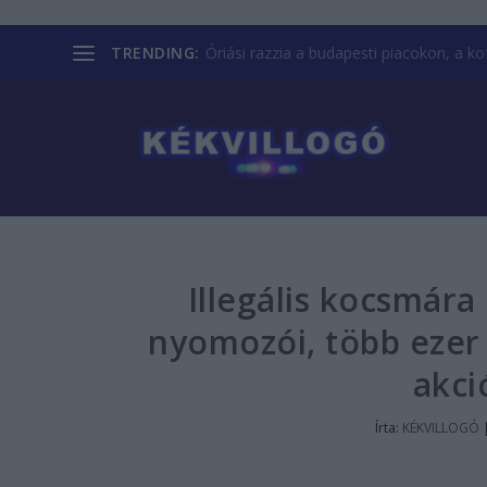
TRENDING:
Óriási razzia a budapesti piacokon, a kofá
Illegális kocsmára
nyomozói, több ezer l
akci
Írta:
KÉKVILLOGÓ