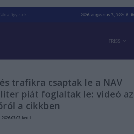
kra figyeltek...
2026. augusztus 7., 9:22:19
- I
FRISS
 és trafikra csaptak le a NAV
iter piát foglaltak le: videó az
óról a cikkben
|
2026.03.03. kedd