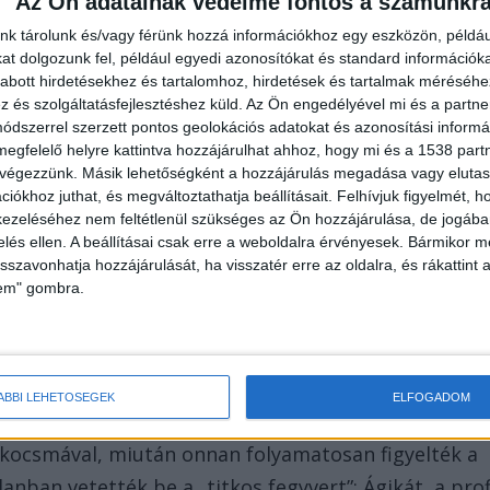
Az Ön adatainak védelme fontos a számunkr
nk tárolunk és/vagy férünk hozzá információkhoz egy eszközön, példáu
t dolgozunk fel, például egyedi azonosítókat és standard információk
abott hirdetésekhez és tartalomhoz, hirdetések és tartalmak méréséhe
és szolgáltatásfejlesztéshez küld.
Az Ön engedélyével mi és a partne
érte, hogy nemsokára a helyszínre érkezik, a
dszerrel szerzett pontos geolokációs adatokat és azonosítási informác
a telefonját, senki sem tudta elérni. Mivel a
megfelelő helyre kattintva hozzájárulhat ahhoz, hogy mi és a 1538 partne
 végezzünk. Másik lehetőségként a hozzájárulás megadása vagy elutasí
t senki nem nyitotta ki, a pénzügyőrök végül zártör
iókhoz juthat, és megváltoztathatja beállításait.
Felhívjuk figyelmét, 
 Bent 340 doboz zárjegy nélküli cigarettát, több
ezeléséhez nem feltétlenül szükséges az Ön hozzájárulása, de jogában 
zelés ellen. A beállításai csak erre a weboldalra érvényesek. Bármikor m
len eredetű alkoholt találtak.
isszavonhatja hozzájárulását, ha visszatér erre az oldalra, és rákattint a
lem" gombra.
tettek
ÁBBI LEHETŐSÉGEK
ELFOGADOM
szemközti épület is felkeltette, amelyet nemcsak
 kocsmával, miután onnan folyamatosan figyelték a
anban vetették be a „titkos fegyvert”: Ágikát, a prof