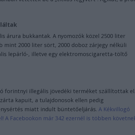
láltak
lis árura bukkantak. A nyomozók közel 2500 liter
b mint 2000 liter sört, 2000 doboz zárjegy nélküli
lis lepárló-, illetve egy elektromoscigaretta-töltő
 forintnyi illegális jövedéki terméket szállítottak el
árta kapuit, a tulajdonosok ellen pedig
énysértés miatt indult büntetőeljárás.
A Kékvillogó
d el! A Facebookon már 342 ezernél is többen követne