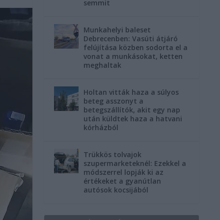
semmit
Munkahelyi baleset
Debrecenben: Vasúti átjáró
felújítása közben sodorta el a
vonat a munkásokat, ketten
meghaltak
Holtan vitták haza a súlyos
beteg asszonyt a
betegszállítók, akit egy nap
után küldtek haza a hatvani
kórházból
Trükkös tolvajok
szupermarketeknél: Ezekkel a
módszerrel lopják ki az
értékeket a gyanútlan
autósok kocsijából