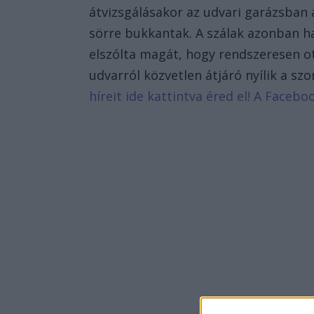
átvizsgálásakor az udvari garázsban 
sörre bukkantak. A szálak azonban h
elszólta magát, hogy rendszeresen ott
udvarról közvetlen átjáró nyílik a s
híreit ide kattintva éred el! A Face