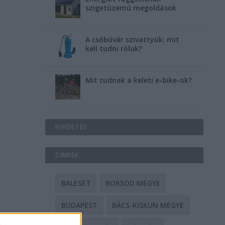
szigetüzemű megoldások
A csőbúvár szivattyúk: mit
kell tudni róluk?
Mit tudnak a keleti e-bike-ok?
HIRDETÉS
CÍMKÉK
BALESET
BORSOD MEGYE
BUDAPEST
BÁCS-KISKUN MEGYE