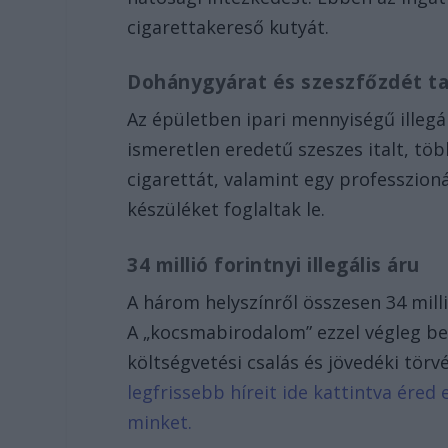
cigarettakereső kutyát.
Dohánygyárat és szeszfőzdét ta
Az épületben ipari mennyiségű illegá
ismeretlen eredetű szeszes italt, töb
cigarettát, valamint egy professzioná
készüléket foglaltak le.
34 millió forintnyi illegális áru
A három helyszínről összesen 34 millió
A „kocsmabirodalom” ezzel végleg bez
költségvetési csalás és jövedéki törv
legfrissebb híreit ide kattintva ére
minket.