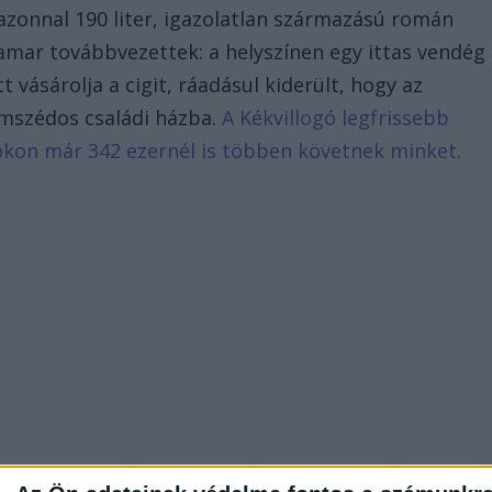
azonnal 190 liter, igazolatlan származású román
amar továbbvezettek: a helyszínen egy ittas vendég
 vásárolja a cigit, ráadásul kiderült, hogy az
zomszédos családi házba.
A Kékvillogó legfrissebb
bookon már 342 ezernél is többen követnek minket.