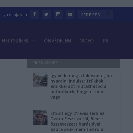
bolya napja van
HELYSZÍNEK
ÖNVÉDELEM
VIDEO
PR
FRISS CIKKEK
Így védd meg a lakásodat, ha
nyaralni indulsz: Trükkök,
amikkel azt mutathatod a
betörőknek, hogy otthon
vagy
Eltűnt egy 21 éves férfi az
Ozora Fesztiválról, Bence
összeveszett barátjával,
azóta senki nem tud róla