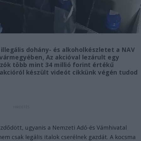
illegális dohány- és alkoholkészletet a NAV
vármegyében, Az akcióval lezárult egy
zók több mint 34 millió forint értékű
z akcióról készült videót cikkünk végén tudod
t
ezdődött, ugyanis a Nemzeti Adó-és Vámhivatal
nem csak legális italok cserélnek gazdát. A kocsma