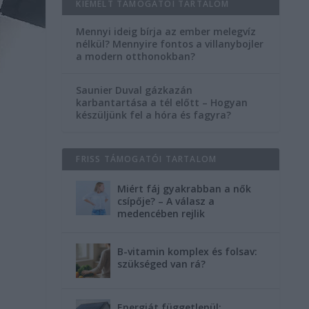
KIEMELT TÁMOGATÓI TARTALOM
Mennyi ideig bírja az ember melegvíz
nélkül? Mennyire fontos a villanybojler
a modern otthonokban?
Saunier Duval gázkazán
karbantartása a tél előtt – Hogyan
készüljünk fel a hóra és fagyra?
FRISS TÁMOGATÓI TARTALOM
Miért fáj gyakrabban a nők
csípője? – A válasz a
medencében rejlik
B-vitamin komplex és folsav:
szükséged van rá?
Energiát függetlenül: