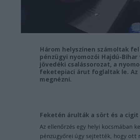
Három helyszínen számoltak fel 
pénzügyi nyomozói Hajdú-Bihar 
jövedéki csalássorozat, a nyomo
feketepiaci árut foglaltak le. A
megnézni.
Feketén árulták a sört és a cigi
Az ellenőrzés egy helyi kocsmában k
pénzügyőrei úgy sejtették, hogy ott 