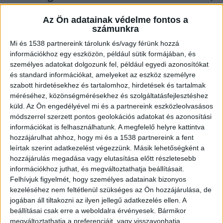
ami jelentős fennakadást okozott a
Szerencs–Nyíregyháza vonalon közlekedő
Az Ön adatainak védelme fontos a
számunkra
járatok menetrendjében. Az utazóknak
délelőtt hosszabb eljutási idővel és
Mi és 1538 partnereink tárolunk és/vagy férünk hozzá
kényszerű átszállásokkal kellett
információkhoz egy eszközön, például sütik formájában, és
személyes adatokat dolgozunk fel, például egyedi azonosítókat
számolniuk.
és standard információkat, amelyeket az eszköz személyre
szabott hirdetésekhez és tartalomhoz, hirdetések és tartalmak
méréséhez, közönségmérésekhez és szolgáltatásfejlesztéshez
küld.
Az Ön engedélyével mi és a partnereink eszközleolvasásos
módszerrel szerzett pontos geolokációs adatokat és azonosítási
Változik a menetrend
információkat is felhasználhatunk. A megfelelő helyre kattintva
hozzájárulhat ahhoz, hogy mi és a 1538 partnereink a fent
A korlátozás több járatot is érintett: a
leírtak szerint adatkezelést végezzünk. Másik lehetőségként a
Füzesabony és Miskolc felől érkező
hozzájárulás megadása vagy elutasítása előtt részletesebb
információkhoz juthat, és megváltoztathatja beállításait.
személyvonatok utasait Nyírtelek és Nyíregyháza
Felhívjuk figyelmét, hogy személyes adatainak bizonyos
között pótlóbuszok szállították tovább. A Tokaj
kezeléséhez nem feltétlenül szükséges az Ön hozzájárulása, de
jogában áll tiltakozni az ilyen jellegű adatkezelés ellen. A
InterCity vonatok esetében Görögszállás és
beállításai csak erre a weboldalra érvényesek. Bármikor
Nyíregyháza között vezettek be pótlóbuszos
megváltoztathatja a preferenciáit, vagy visszavonhatja