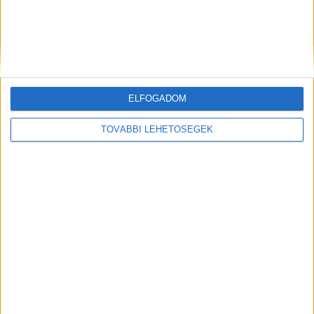
rendőrség közigazgatási eljárásban vizsgálja az
eset körülményeit.
A Kékvillogó legfrissebb híreit
ide kattintva éred el! A Facebookon már 342
ezernél is többen követnek minket.
ELFOGADOM
Kiemelt kép: illusztráció
TOVÁBBI LEHETŐSÉGEK
MEGOSZTÁS: