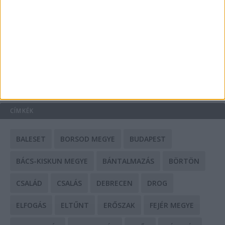
Mit tudnak a keleti e-bike-ok?
HIRDETÉS
CÍMKÉK
BALESET
BORSOD MEGYE
BUDAPEST
BÁCS-KISKUN MEGYE
BÁNTALMAZÁS
BÖRTÖN
CSALÁD
CSALÁS
DEBRECEN
DROG
ELFOGÁS
ELTŰNT
ERŐSZAK
FEJÉR MEGYE