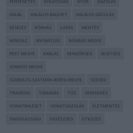
FENYEGETÉS
GYILKOSSÁG
GYŐR
GÁZOLÁS
HALÁL
HALÁLOS BALESET
HALÁLOS GÁZOLÁS
KÉSELÉS
KÓRHÁZ
LOPÁS
MENTÉS
MISKOLC
NYOMOZÁS
NÓGRÁD MEGYE
PEST MEGYE
RABLÁS
RENDŐRSÉG
SEGÍTSÉG
SOMOGY MEGYE
SZABOLCS-SZATMÁR-BEREG MEGYE
SZEGED
TRAGÉDIA
TÁMADÁS
TŰZ
VEREKEDÉS
VONATBALESET
VONATGÁZOLÁS
ÉLETMENTÉS
ÖNGYILKOSSÁG
ÜGYÉSZSÉG
ÜTKÖZÉS