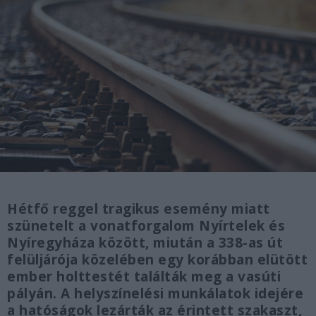
Hétfő reggel tragikus esemény miatt
szünetelt a vonatforgalom Nyírtelek és
Nyíregyháza között, miután a 338-as út
felüljárója közelében egy korábban elütött
ember holttestét találták meg a vasúti
pályán. A helyszínelési munkálatok idejére
a hatóságok lezárták az érintett szakaszt,