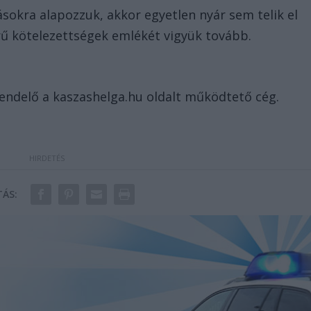
sokra alapozzuk, akkor egyetlen nyár sem telik el
rű kötelezettségek emlékét vigyük tovább.
rendelő a kaszashelga.hu oldalt működtető cég.
ÁS: