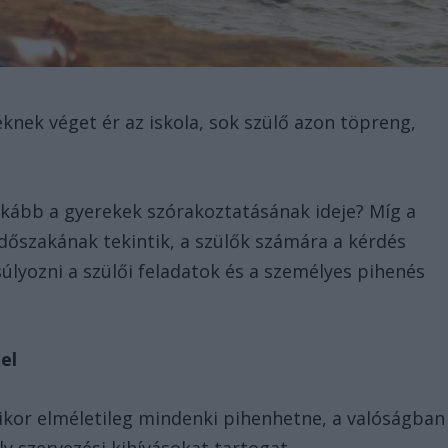
éknek véget ér az iskola, sok szülő azon töpreng,
nkább a gyerekek szórakoztatásának ideje? Míg a
 időszakának tekintik, a szülők számára a kérdés
úlyozni a szülői feladatok és a személyes pihenés
el
ikor elméletileg mindenki pihenhetne, a valóságban