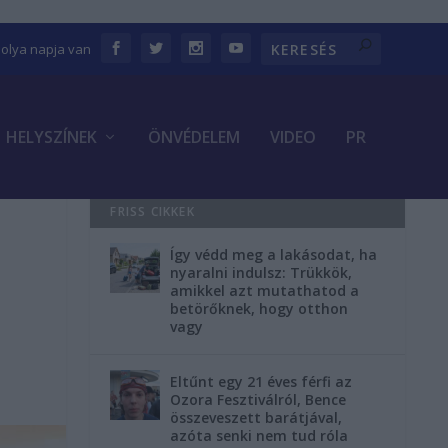
bolya napja van
HELYSZÍNEK
ÖNVÉDELEM
VIDEO
PR
FRISS CIKKEK
Így védd meg a lakásodat, ha
nyaralni indulsz: Trükkök,
amikkel azt mutathatod a
betörőknek, hogy otthon
vagy
Eltűnt egy 21 éves férfi az
Ozora Fesztiválról, Bence
összeveszett barátjával,
azóta senki nem tud róla