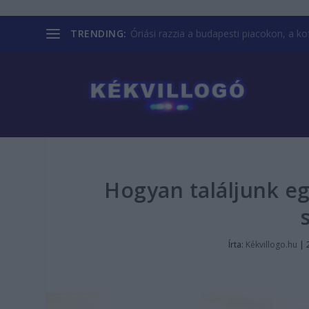
TRENDING:
Óriási razzia a budapesti piacokon, a kofá
Hogyan találjunk egy
Írta:
Kékvillogo.hu
|