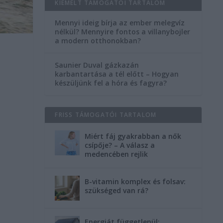
KIEMELT TÁMOGATÓI TARTALOM
Mennyi ideig bírja az ember melegvíz
nélkül? Mennyire fontos a villanybojler
a modern otthonokban?
Saunier Duval gázkazán
karbantartása a tél előtt – Hogyan
készüljünk fel a hóra és fagyra?
FRISS TÁMOGATÓI TARTALOM
Miért fáj gyakrabban a nők
csípője? – A válasz a
medencében rejlik
B-vitamin komplex és folsav:
szükséged van rá?
Energiát függetlenül: