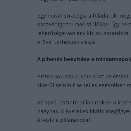
Egy másik stratégia a feladatok mego
összedolgozni más szülőkkel. Így ne
lehetősége van egy kis szusszanásra.
erővel térhessen vissza.
A pihenés beépítése a mindennapo
Biztos sok szülő ismeri azt az érzés
sikerül semmit se teljes egészében m
Az apró, őszinte pillanatok és a köz
hagynak. A gyerekek kiváló megfigyelő
élvezik a pillanatokat.