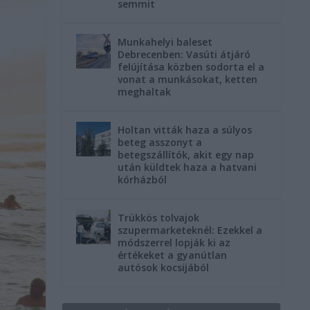
semmit
Munkahelyi baleset
Debrecenben: Vasúti átjáró
felújítása közben sodorta el a
vonat a munkásokat, ketten
meghaltak
Holtan vitták haza a súlyos
beteg asszonyt a
betegszállítók, akit egy nap
után küldtek haza a hatvani
kórházból
Trükkös tolvajok
szupermarketeknél: Ezekkel a
módszerrel lopják ki az
értékeket a gyanútlan
autósok kocsijából