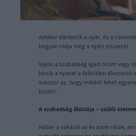
Amikor elérkezik a nyár, és a csemet
hogyan oldja meg a nyári szünetet.
Vajon a szabadság igazi öröm vagy i
kicsik a nyarat a felhőtlen élvezetek
sokszor az, hogy miként lehet egyens
között.
A szabadság illúziója – szülői szemm
Habár a vakáció az év azon része, am