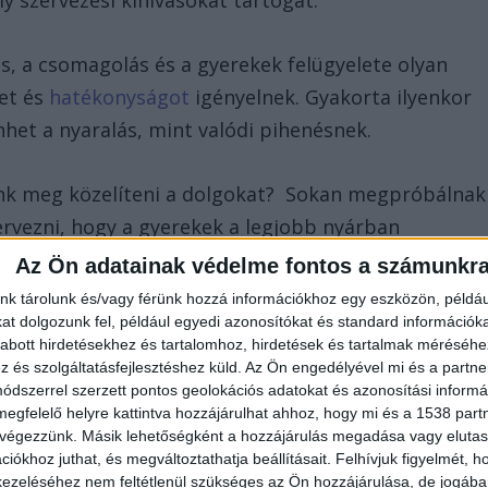
y szervezési kihívásokat tartogat.
, a csomagolás és a gyerekek felügyelete olyan
ket és
hatékonyságot
igényelnek. Gyakorta ilyenkor
et a nyaralás, mint valódi pihenésnek.
nk meg közelíteni a dolgokat? Sokan megpróbálnak
vezni, hogy a gyerekek a legjobb nyárban
Az Ön adatainak védelme fontos a számunkr
nk tárolunk és/vagy férünk hozzá információkhoz egy eszközön, példáu
óság
t dolgozunk fel, például egyedi azonosítókat és standard információk
abott hirdetésekhez és tartalomhoz, hirdetések és tartalmak méréséhe
és szolgáltatásfejlesztéshez küld.
Az Ön engedélyével mi és a partne
i ahhoz, hogy a nyaralás mindenkinek örömteli
dszerrel szerzett pontos geolokációs adatokat és azonosítási informác
megfelelő helyre kattintva hozzájárulhat ahhoz, hogy mi és a 1538 partne
y a precízen megszervezett programokkal lehet
 végezzünk. Másik lehetőségként a hozzájárulás megadása vagy elutasí
 néha mást mutat.
iókhoz juthat, és megváltoztathatja beállításait.
Felhívjuk figyelmét, 
ezeléséhez nem feltétlenül szükséges az Ön hozzájárulása, de jogában 