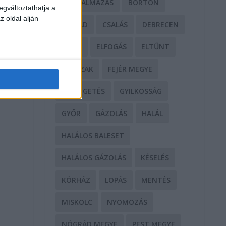
BÁNTALMAZÁS
BÖRTÖN
egváltoztathatja a
,
z oldal alján
CSALÁD
CSALÁS
DEBRECEN
DROG
ELFOGÁS
ELTŰNT
ERŐSZAK
FEJÉR MEGYE
FENYEGETÉS
GYILKOSSÁG
GYŐR
GÁZOLÁS
HALÁL
HALÁLOS BALESET
HALÁLOS GÁZOLÁS
KÉSELÉS
KÓRHÁZ
LOPÁS
MENTÉS
MISKOLC
NYOMOZÁS
NÓGRÁD MEGYE
PEST MEGYE