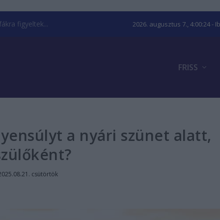
kra figyeltek...
2026. augusztus 7., 4:00:25
- I
FRISS
ensúlyt a nyári szünet alatt,
szülőként?
2025.08.21. csütörtök