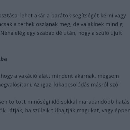
sztása: lehet akár a barátok segítségét kérni vagy
mcsak a terhek oszlanak meg, de valakinek mindig
 Néha elég egy szabad délután, hogy a szülő újult
kba
t, hogy a vakáció alatt mindent akarnak, mégsem
egvalósítani. Az igazi kikapcsolódás másról szól.
ösen töltött minőségi idő sokkal maradandóbb hatás
k: látják, ha szüleik túlhajtják magukat, vagy éppe