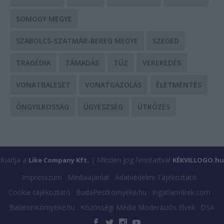
SOMOGY MEGYE
SZABOLCS-SZATMÁR-BEREG MEGYE
SZEGED
TRAGÉDIA
TÁMADÁS
TŰZ
VEREKEDÉS
VONATBALESET
VONATGÁZOLÁS
ÉLETMENTÉS
ÖNGYILKOSSÁG
ÜGYÉSZSÉG
ÜTKÖZÉS
Kiadja a
| Minden jog fenntartva!
Like Company Kft.
KÉKVILLOGO.hu
Impresszum
Médiaajánlat
Adatvédelmi Tájékoztató
Cookie tájékoztató
BudaPestkörnyéke.hu
IngatlanHírek.com
BalatonKörnyéke.hu
Közösségi Média Moderációs Elvek
DSA