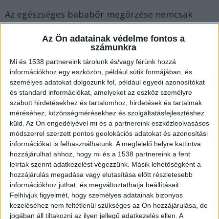
Az egészséges bababőr megőrzése nemcsak
gyermekünk kényelmét, hanem az egész család
Az Ön adatainak védelme fontos a
nyugalmát is szolgálja. Valójában, egy jól
számunkra
kialakított bőrápolási rutin szinte minden család
Mi és 1538 partnereink tárolunk és/vagy férünk hozzá
számára megnyugtató lehet, mivel csökkenti a
információkhoz egy eszközön, például sütik formájában, és
személyes adatokat dolgozunk fel, például egyedi azonosítókat
bőrirritációt, a pelenka kiütést is beleértve. A
és standard információkat, amelyeket az eszköz személyre
BIOLA Webshop babáknak való termékei
között
szabott hirdetésekhez és tartalomhoz, hirdetések és tartalmak
méréséhez, közönségmérésekhez és szolgáltatásfejlesztéshez
érdemes szétnézni.
küld.
Az Ön engedélyével mi és a partnereink eszközleolvasásos
módszerrel szerzett pontos geolokációs adatokat és azonosítási
A bababőr gyengéd ápolása
információkat is felhasználhatunk. A megfelelő helyre kattintva
hozzájárulhat ahhoz, hogy mi és a 1538 partnereink a fent
leírtak szerint adatkezelést végezzünk. Másik lehetőségként a
Egy újszülött gondos ápolást igényel, különösen
hozzájárulás megadása vagy elutasítása előtt részletesebb
információkhoz juthat, és megváltoztathatja beállításait.
a bőre tekintetében. A kisgyermek bőre még
Felhívjuk figyelmét, hogy személyes adatainak bizonyos
vékony és érzékeny a környezeti hatásokra:
kezeléséhez nem feltétlenül szükséges az Ön hozzájárulása, de
jogában áll tiltakozni az ilyen jellegű adatkezelés ellen. A
mindezek miatt érdemes megvizsgálni, mivel