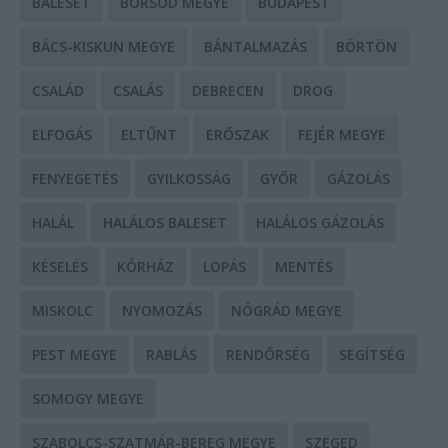
BALESET
BORSOD MEGYE
BUDAPEST
BÁCS-KISKUN MEGYE
BÁNTALMAZÁS
BÖRTÖN
CSALÁD
CSALÁS
DEBRECEN
DROG
ELFOGÁS
ELTŰNT
ERŐSZAK
FEJÉR MEGYE
FENYEGETÉS
GYILKOSSÁG
GYŐR
GÁZOLÁS
HALÁL
HALÁLOS BALESET
HALÁLOS GÁZOLÁS
KÉSELÉS
KÓRHÁZ
LOPÁS
MENTÉS
MISKOLC
NYOMOZÁS
NÓGRÁD MEGYE
PEST MEGYE
RABLÁS
RENDŐRSÉG
SEGÍTSÉG
SOMOGY MEGYE
SZABOLCS-SZATMÁR-BEREG MEGYE
SZEGED