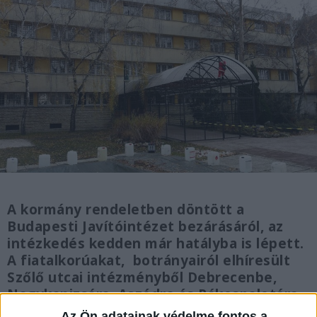
A kormány rendeletben döntött a
Budapesti Javítóintézet bezárásáról, az
intézkedés kedden már hatályba is lépett.
A fiatalkorúakat, botrányairól elhíresült
Szőlő utcai intézményből Debrecenbe,
Nagykanizsára, Aszódra és Rákospalotára
helyezik át.
Az Ön adatainak védelme fontos a