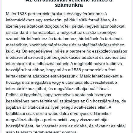
számunkra
Mi és 1538 partnereink tárolunk és/vagy férünk hozzá
információkhoz egy eszközön, például sütik formájában, és
személyes adatokat dolgozunk fel, például egyedi azonosítókat
Új javítóintézet jön létre
és standard információkat, amelyeket az eszköz személyre
szabott hirdetésekhez és tartalomhoz, hirdetések és tartalmak
Mától bezárt a Szőlő utcai Budapesti
méréséhez, közönségmérésekhez és szolgáltatásfejlesztéshez
Javítóintézet, miután a kormány a teljes
küld.
Az Ön engedélyével mi és a partnereink eszközleolvasásos
módszerrel szerzett pontos geolokációs adatokat és azonosítási
javítóintézeti rendszer átalakításáról döntött. A
információkat is felhasználhatunk. A megfelelő helyre kattintva
hétfő esti Magyar Közlönyben megjelent
hozzájárulhat ahhoz, hogy mi és a 1538 partnereink a fent
leírtak szerint adatkezelést végezzünk. Másik lehetőségként a
rendeletmódosítás szerint a bezárást követően
hozzájárulás megadása vagy elutasítása előtt részletesebb
egy új, országos hatáskörű javítóintézet jön
információkhoz juthat, és megváltoztathatja beállításait.
Felhívjuk figyelmét, hogy személyes adatainak bizonyos
létre, amely a tervek szerint a jövőben megszűnő
kezeléséhez nem feltétlenül szükséges az Ön hozzájárulása, de
intézmények feladatait is átveszi. A kormány célja
jogában áll tiltakozni az ilyen jellegű adatkezelés ellen. A
ezzel a működés egységesítése és hatékonyabbá
beállításai csak erre a weboldalra érvényesek. Bármikor
megváltoztathatja a preferenciáit, vagy visszavonhatja
tétele.
A Kékvillogó legfrissebb híreit ide
hozzájárulását, ha visszatér erre az oldalra, és rákattint az oldal
kattintva éred el! A Facebookon már 341 ezernél
alján található "Adatvédelem" gombra.