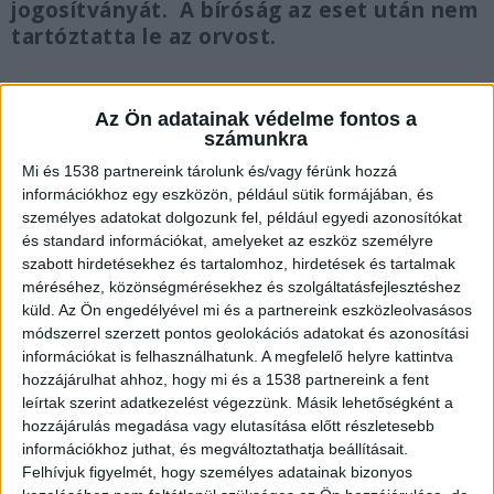
jogosítványát. A bíróság az eset után nem
tartóztatta le az orvost.
Az Ön adatainak védelme fontos a
számunkra
Házi őrizetbe került
Mi és 1538 partnereink tárolunk és/vagy férünk hozzá
információkhoz egy eszközön, például sütik formájában, és
A Debreceni Törvényszék viszont most házi
személyes adatokat dolgozunk fel, például egyedi azonosítókat
őrizet jellegű bűnügyi felügyeletbe került az a
és standard információkat, amelyeket az eszköz személyre
szabott hirdetésekhez és tartalomhoz, hirdetések és tartalmak
hatvanas éveiben járó berettyóújfalui orvos, aki
méréséhez, közönségmérésekhez és szolgáltatásfejlesztéshez
ittasan menekült húsvéthétfőn a rendőrök elől. A
küld.
Az Ön engedélyével mi és a partnereink eszközleolvasásos
bíróság szeptember 13-ig rendelte el a hivatalos
módszerrel szerzett pontos geolokációs adatokat és azonosítási
információkat is felhasználhatunk. A megfelelő helyre kattintva
személy elleni erőszak bűntettével és más
hozzájárulhat ahhoz, hogy mi és a 1538 partnereink a fent
bűncselekményekkel gyanúsított orvos bűnügyi
leírtak szerint adatkezelést végezzünk. Másik lehetőségként a
hozzájárulás megadása vagy elutasítása előtt részletesebb
felügyeletét. A házi őrizet jellegű bűnügyi
információkhoz juthat, és megváltoztathatja beállításait.
felügyelet szabályainak betartását a rendőrség
Felhívjuk figyelmét, hogy személyes adatainak bizonyos