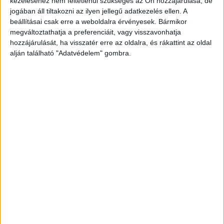
kezeléséhez nem feltétlenül szükséges az Ön hozzájárulása, de
hetente többször, szúrópróbaszerűen ellenőrizni
jogában áll tiltakozni az ilyen jellegű adatkezelés ellen. A
fogja.
beállításai csak erre a weboldalra érvényesek. Bármikor
megváltoztathatja a preferenciáit, vagy visszavonhatja
hozzájárulását, ha visszatér erre az oldalra, és rákattint az oldal
alján található "Adatvédelem" gombra.
Jogsi nélkül vezetett