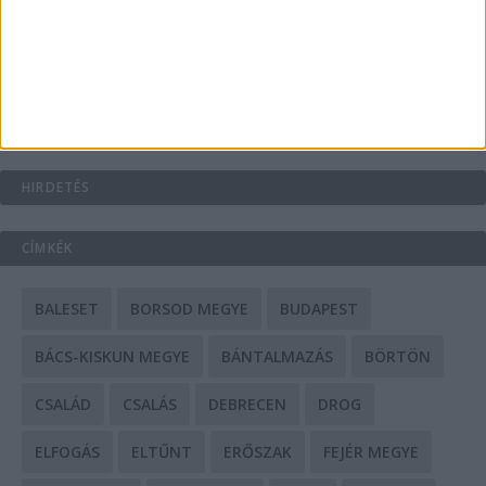
Mit tudnak a keleti e-bike-ok?
HIRDETÉS
CÍMKÉK
BALESET
BORSOD MEGYE
BUDAPEST
BÁCS-KISKUN MEGYE
BÁNTALMAZÁS
BÖRTÖN
CSALÁD
CSALÁS
DEBRECEN
DROG
ELFOGÁS
ELTŰNT
ERŐSZAK
FEJÉR MEGYE