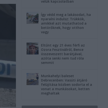
velük kapcsolatban
Így védd meg a lakásodat, ha
nyaralni indulsz: Trükkök,
amikkel azt mutathatod a
betörőknek, hogy otthon
vagy
Eltűnt egy 21 éves férfi az
Ozora Fesztiválról, Bence
összeveszett barátjával,
azóta senki nem tud róla
semmit
Munkahelyi baleset
Debrecenben: Vasúti átjáró
felújítása közben sodorta el a
vonat a munkásokat, ketten
meghaltak