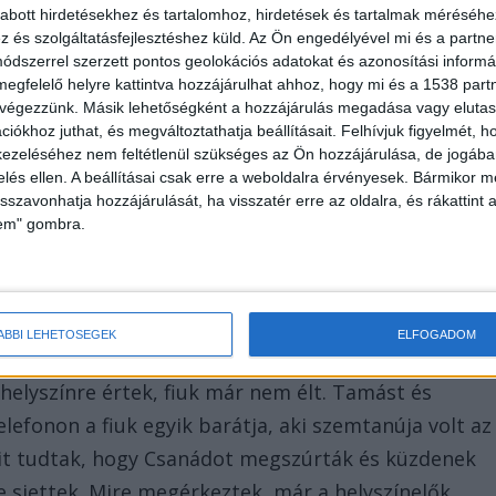
dástól tartva egy konyhakést vett magához. Amikor 
abott hirdetésekhez és tartalomhoz, hirdetések és tartalmak méréséhe
és szolgáltatásfejlesztéshez küld.
Az Ön engedélyével mi és a partne
verést emlegettek, megmutatta nekik a nála lévő kést.
dszerrel szerzett pontos geolokációs adatokat és azonosítási informác
ult, de egy vélt sérelem miatt visszafutottak a
megfelelő helyre kattintva hozzájárulhat ahhoz, hogy mi és a 1538 partne
 végezzünk. Másik lehetőségként a hozzájárulás megadása vagy elutasí
ük combon rúgott.
iókhoz juthat, és megváltoztathatja beállításait.
Felhívjuk figyelmét, 
ezeléséhez nem feltétlenül szükséges az Ön hozzájárulása, de jogában 
zelés ellen. A beállításai csak erre a weboldalra érvényesek. Bármikor m
isszavonhatja hozzájárulását, ha visszatér erre az oldalra, és rákattint a
lem" gombra.
orláthoz szorult, amikor a másik férfi ököllel arco
endítette. A nézetletérés vége az lett, hogy a 20
ÁBBI LEHETŐSÉGEK
ELFOGADOM
éves fiút, hogy az még a helyszínen meghalt. Az
helyszínre értek, fiuk már nem élt. Tamást és
elefonon a fiuk egyik barátja, aki szemtanúja volt az
t tudtak, hogy Csanádot megszúrták és küzdenek
e siettek. Mire megérkeztek, már a helyszínelők