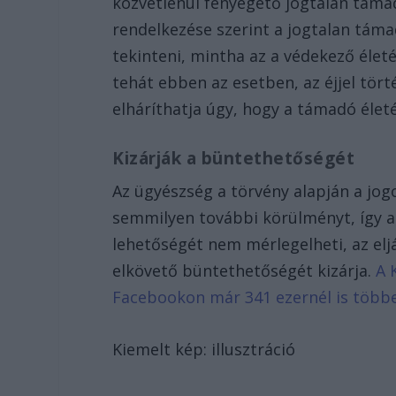
közvetlenül fenyegető jogtalan támad
rendelkezése szerint a jogtalan támadá
tekinteni, mintha az a védekező életé
tehát ebben az esetben, az éjjel tör
elháríthatja úgy, hogy a támadó életé
Kizárják a büntethetőségét
Az ügyészség a törvény alapján a jo
semmilyen további körülményt, így 
lehetőségét nem mérlegelheti, az elj
elkövető büntethetőségét kizárja.
A 
Facebookon már 341 ezernél is több
Kiemelt kép: illusztráció