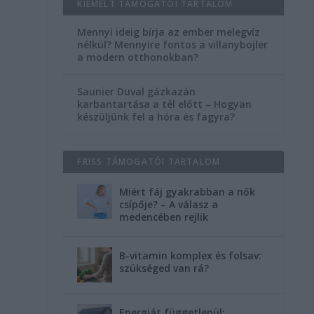
KIEMELT TÁMOGATÓI TARTALOM
Mennyi ideig bírja az ember melegvíz
nélkül? Mennyire fontos a villanybojler
a modern otthonokban?
Saunier Duval gázkazán
karbantartása a tél előtt – Hogyan
készüljünk fel a hóra és fagyra?
FRISS TÁMOGATÓI TARTALOM
Miért fáj gyakrabban a nők
csípője? – A válasz a
medencében rejlik
B-vitamin komplex és folsav:
szükséged van rá?
Energiát függetlenül: