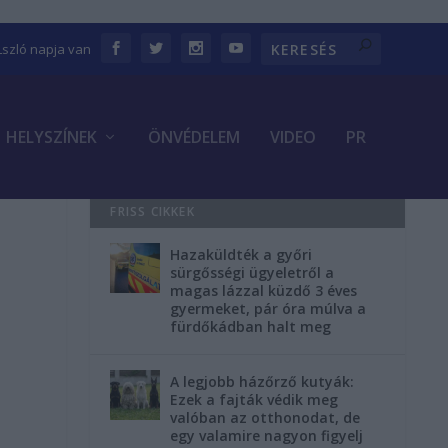
Lszló napja van
HELYSZÍNEK
ÖNVÉDELEM
VIDEO
PR
FRISS CIKKEK
Hazaküldték a győri
a
sürgősségi ügyeletről a
magas lázzal küzdő 3 éves
gyermeket, pár óra múlva a
fürdőkádban halt meg
A legjobb házőrző kutyák:
Ezek a fajták védik meg
valóban az otthonodat, de
egy valamire nagyon figyelj