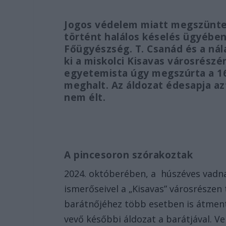
Jogos védelem miatt megszüntett
történt halálos késelés ügyébe
Főügyészség. T. Csanád és a nála
ki a miskolci Kisavas városrészé
egyetemista úgy megszúrta a 16
meghalt. Az áldozat édesapja az
nem élt.
A pincesoron szórakoztak
2024. októberében, a húszéves vadnai
ismerőseivel a „Kisavas” városrészen
barátnőjéhez több esetben is átment
vevő későbbi áldozat a barátjával. Ve