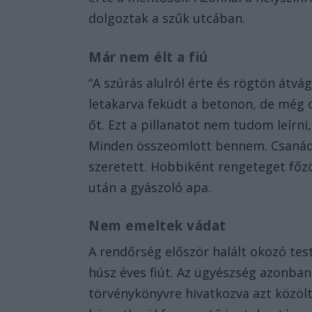
dolgoztak a szűk utcában.
Már nem élt a fiú
“A szúrás alulról érte és rögtön átvá
letakarva feküdt a betonon, de még
őt. Ezt a pillanatot nem tudom leírni
Minden összeomlott bennem. Csanád 
szeretett. Hobbiként rengeteget főzö
után a gyászoló apa.
Nem emeltek vádat
A rendőrség először halált okozó tes
húsz éves fiút. Az ügyészség azonban
törvénykönyvre hivatkozva azt közöl