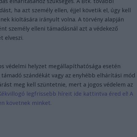
ás elhárításához szükséges. A Btk. további
st, ha azt személy ellen, éjjel követik el, úgy kell
nek kioltására irányult volna. A törvény alapján
tént személy elleni támadásnál azt a védekező
t elveszi.
gos védelmi helyzet megállapíthatósága esetén
a támadó szándékát vagy az enyhébb elhárítási mód
árást meg kell szüntetnie, mert a jogos védelem az
Kékvillogó legfrissebb híreit ide kattintva éred el! A
en követnek minket.