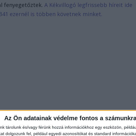
al fenyegetőztek.
A Kékvillogó legfrissebb híreit ide
341 ezernél is többen követnek minket.
Az Ön adatainak védelme fontos a számunkr
nk tárolunk és/vagy férünk hozzá információkhoz egy eszközön, példáu
t dolgozunk fel, például egyedi azonosítókat és standard információk