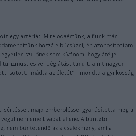
gott egy artériát. Mire odaértünk, a fiunk már
 odamehettünk hozzá elbúcsúzni, én azonosítottam
, egyetlen szülőnek sem kívánom, hogy átélje.
turizmust és vendéglátást tanult, amit nagyon
tt, sütött, imádta az életét” – mondta a gyilkosság
ti sértéssel, majd emberöléssel gyanúsította meg a
 végül nem emelt vádat ellene. A büntető
te, nem büntetendő az a cselekmény, ami a