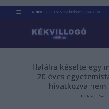
TRENDING:
Óriási razzia a budapesti piacokon, a kofá
Halálra késelte egy m
20 éves egyetemist
hivatkozva nem e
Írta:
KÉKVILLOGÓ
|
2