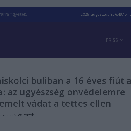
kra figyeltek...
2026. augusztus 8., 6:49:16
- 
FRISS
iskolci buliban a 16 éves fiút 
a: az ügyészség önvédelemre
melt vádat a tettes ellen
026.03.05. csütörtök