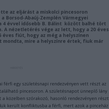
e az eljárást a miskolci pincesoron
n a Borsod-Abaúj-Zemplén Vármegyei
 4 évvel idősebb B. Bálint között balhé tört
n. A nézetletérés vége az lett, hogy a 20 éves
 éves fiút, hogy az még a helyszínen
t mondta, mire a helyszínre értek, fiuk már
 férfi egy születésnapi rendezvényen vett részt az
 található pincesoron. A születésnapot ünneplő lány
 a közelben szórakozó, hasonló rendezvényen részt
lük került konfliktusba a férfi, mert azok a pinceház