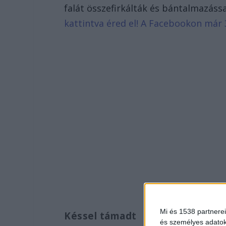
falát összefirkálták és bántalmazáss
kattintva éred el! A Facebookon már 
Mi és 1538 partnerei
Késsel támadt
és személyes adatoka