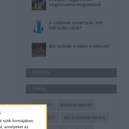
szigetüzemű megoldások
A csőbúvár szivattyúk: mit
kell tudni róluk?
Mit tudnak a keleti e-bike-ok?
HIRDETÉS
CÍMKÉK
BALESET
BORSOD MEGYE
a
BUDAPEST
BÁCS-KISKUN MEGYE
l sütik formájában,
at, amelyeket az