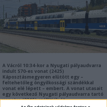
A Vácról 10:34-kor a Nyugati pályaudvarra
indult S70-es vonat (2425)
Káposztásmegyeren elütött egy –
feltehetőleg öngyilkossági szándékkal
vonat elé lépett – embert. A vonat utasait
egy következő Nyugati pályaudvarra tartó
vonatra (2315) szállítják át.