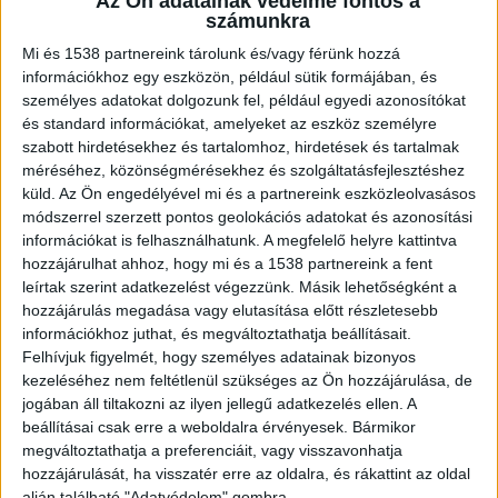
Az Ön adatainak védelme fontos a
számunkra
Mi és 1538 partnereink tárolunk és/vagy férünk hozzá
információkhoz egy eszközön, például sütik formájában, és
Gázolt a vonat
személyes adatokat dolgozunk fel, például egyedi azonosítókat
és standard információkat, amelyeket az eszköz személyre
Baleset miatt a Budapest–Vác–Szob vonalon
szabott hirdetésekhez és tartalomhoz, hirdetések és tartalmak
hosszabb eljutási időre, összevonva közlekedő és
méréséhez, közönségmérésekhez és szolgáltatásfejlesztéshez
küld.
Az Ön engedélyével mi és a partnereink eszközleolvasásos
kimaradó vonatokra kell számítani – várhatóan a
módszerrel szerzett pontos geolokációs adatokat és azonosítási
délutáni órákig. Rákospalota-Újpest és Dunakeszi
információkat is felhasználhatunk. A megfelelő helyre kattintva
hozzájárulhat ahhoz, hogy mi és a 1538 partnereink a fent
között 11 órától közel háromnegyed órán át nem
leírtak szerint adatkezelést végezzünk. Másik lehetőségként a
közlekedhettek a vonatok, de már az egyik
hozzájárulás megadása vagy elutasítása előtt részletesebb
vágányon megindulhatott a forgalom, így csak
információkhoz juthat, és megváltoztathatja beállításait.
Felhívjuk figyelmét, hogy személyes adatainak bizonyos
néhány vonat helyett, legfeljebb 13 óráig kell
kezeléséhez nem feltétlenül szükséges az Ön hozzájárulása, de
pótlóbuszra szállni a két állomás között.
A
jogában áll tiltakozni az ilyen jellegű adatkezelés ellen. A
beállításai csak erre a weboldalra érvényesek. Bármikor
Kékvillogó legfrissebb híreit ide kattintva éred el!
megváltoztathatja a preferenciáit, vagy visszavonhatja
A Facebookon már 342 ezernél is többen
hozzájárulását, ha visszatér erre az oldalra, és rákattint az oldal
alján található "Adatvédelem" gombra.