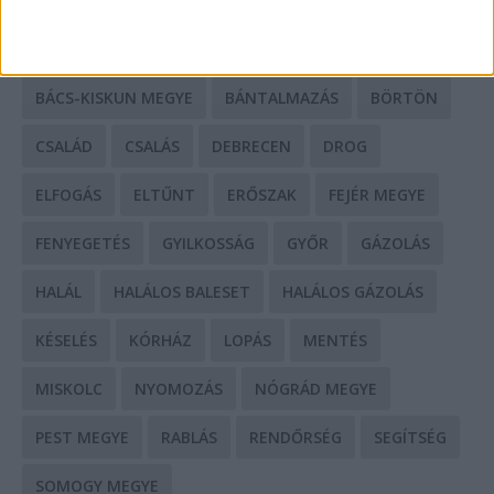
BALESET
BORSOD MEGYE
BUDAPEST
BÁCS-KISKUN MEGYE
BÁNTALMAZÁS
BÖRTÖN
CSALÁD
CSALÁS
DEBRECEN
DROG
ELFOGÁS
ELTŰNT
ERŐSZAK
FEJÉR MEGYE
FENYEGETÉS
GYILKOSSÁG
GYŐR
GÁZOLÁS
HALÁL
HALÁLOS BALESET
HALÁLOS GÁZOLÁS
KÉSELÉS
KÓRHÁZ
LOPÁS
MENTÉS
MISKOLC
NYOMOZÁS
NÓGRÁD MEGYE
PEST MEGYE
RABLÁS
RENDŐRSÉG
SEGÍTSÉG
SOMOGY MEGYE