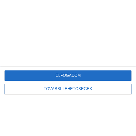
MEGOSZTÁS:
ELFOGADOM
TOVÁBBI LEHETŐSÉGEK
Előző
Következő