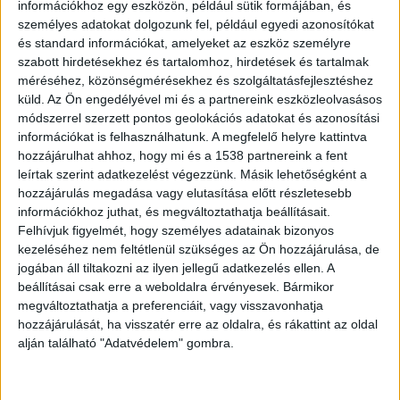
információkhoz egy eszközön, például sütik formájában, és
életét vesztette.
személyes adatokat dolgozunk fel, például egyedi azonosítókat
és standard információkat, amelyeket az eszköz személyre
szabott hirdetésekhez és tartalomhoz, hirdetések és tartalmak
méréséhez, közönségmérésekhez és szolgáltatásfejlesztéshez
küld.
Az Ön engedélyével mi és a partnereink eszközleolvasásos
Elgázolt egy gyalogost
módszerrel szerzett pontos geolokációs adatokat és azonosítási
információkat is felhasználhatunk. A megfelelő helyre kattintva
A rendelkezésre álló adatok szerint 2025 január
hozzájárulhat ahhoz, hogy mi és a 1538 partnereink a fent
15-én 2 óra 44 perc körül Budapesten, a 9.
leírtak szerint adatkezelést végezzünk. Másik lehetőségként a
hozzájárulás megadása vagy elutasítása előtt részletesebb
kerület, Üllői úton egy autós elütött egy embert,
információkhoz juthat, és megváltoztathatja beállításait.
majd a helyszínről segítségnyújtás nélkül
Felhívjuk figyelmét, hogy személyes adatainak bizonyos
kezeléséhez nem feltétlenül szükséges az Ön hozzájárulása, de
elhajtott. Az elgázolt férfit a mentők a helyszínen
jogában áll tiltakozni az ilyen jellegű adatkezelés ellen. A
újraélesztették, kórházba vitték, de az ellátás
beállításai csak erre a weboldalra érvényesek. Bármikor
ellenére belehalt sérüléseibe.
A Kékvillogó
megváltoztathatja a preferenciáit, vagy visszavonhatja
hozzájárulását, ha visszatér erre az oldalra, és rákattint az oldal
legfrissebb híreit ide kattintva éred el! A
alján található "Adatvédelem" gombra.
Facebookon már 341 ezernél is többen követnek
minket.