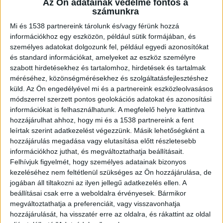
Az Ön adatainak védelme fontos a
riasztották őket. A tűz a kertben parkoló
számunkra
két személyautóra és egy robogóra is
átterjedt.
Mi és 1538 partnereink tárolunk és/vagy férünk hozzá
információkhoz egy eszközön, például sütik formájában, és
személyes adatokat dolgozunk fel, például egyedi azonosítókat
és standard információkat, amelyeket az eszköz személyre
szabott hirdetésekhez és tartalomhoz, hirdetések és tartalmak
méréséhez, közönségmérésekhez és szolgáltatásfejlesztéshez
Két holttestet találtak
küld.
Az Ön engedélyével mi és a partnereink eszközleolvasásos
módszerrel szerzett pontos geolokációs adatokat és azonosítási
A budapesti tűzoltók három járművel vonultak a
információkat is felhasználhatunk. A megfelelő helyre kattintva
helyszínre, az oltás több mint egy órát vett
hozzájárulhat ahhoz, hogy mi és a 1538 partnereink a fent
leírtak szerint adatkezelést végezzünk. Másik lehetőségként a
igénybe. Beavatkozás közben találták meg az ott
hozzájárulás megadása vagy elutasítása előtt részletesebb
lakó idős férfi és nő holttestét. A tűz keletkezési
információkhoz juthat, és megváltoztathatja beállításait.
okát tűzvizsgálati eljárás fogja feltárni.
A
Felhívjuk figyelmét, hogy személyes adatainak bizonyos
kezeléséhez nem feltétlenül szükséges az Ön hozzájárulása, de
Kékvillogó legfrissebb híreit ide kattintva éred el!
jogában áll tiltakozni az ilyen jellegű adatkezelés ellen. A
A Facebookon már 342 ezernél is többen
beállításai csak erre a weboldalra érvényesek. Bármikor
megváltoztathatja a preferenciáit, vagy visszavonhatja
követnek minket.
hozzájárulását, ha visszatér erre az oldalra, és rákattint az oldal