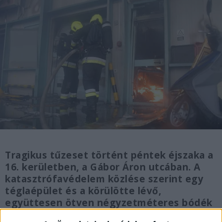
Tragikus tűzeset történt péntek éjszaka a
16. kerületben, a Gábor Áron utcában. A
katasztrófavédelem közlése szerint egy
téglaépület és a körülötte lévő,
együttesen ötven négyzetméteres bódék
teljes terjedelmükben égtek, mire