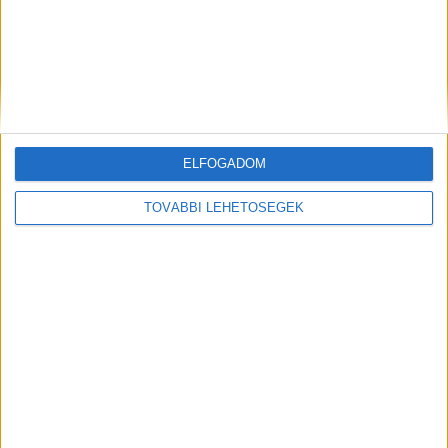
ELFOGADOM
TOVÁBBI LEHETŐSÉGEK
Előző
Következő
Leváltották Budapest
Gyomorforgató: folyamatosan
rendőrkapitányát, már meg is
drogoztatták és bevonták a
van Terdik Tamás utóda
házaséletükbe gyermekeiket a
kegyetlen szülők – videón a
házaspár előállítása
FRISS CIKKEK
Így védd meg a lakásodat, ha nyaralni indulsz: