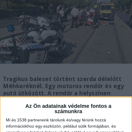
Tragikus baleset történt szerda délelőtt
Méhkeréknél. Egy motoros rendőr és egy
autó ütközött. A rendőr a helyszínen
meghalt, az autót vezető fiatal édesanya
Az Ön adatainak védelme fontos a
és másfél éves gyermeke megsérült. A
számunkra
helyszínre mentőhelikopter is
érkezett. FRISS!
Újabb részletek a halálos
Mi és 1538 partnereink tárolunk és/vagy férünk hozzá
információkhoz egy eszközön, például sütik formájában, és
rendőrbalesetről: felesége és két