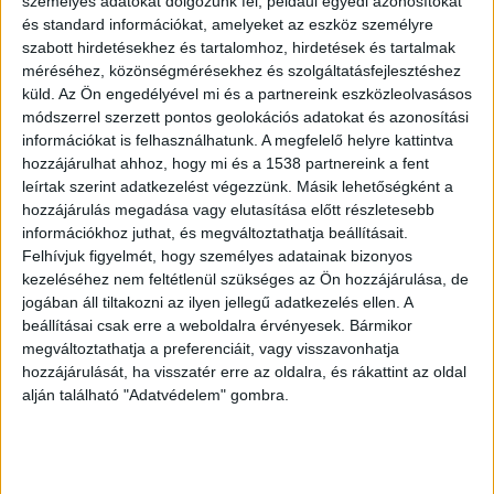
személyes adatokat dolgozunk fel, például egyedi azonosítókat
kisgyermeke gyászolja a szolgálat közben
és standard információkat, amelyeket az eszköz személyre
elhunyt Szőllősi Tamást
szabott hirdetésekhez és tartalomhoz, hirdetések és tartalmak
méréséhez, közönségmérésekhez és szolgáltatásfejlesztéshez
küld.
Az Ön engedélyével mi és a partnereink eszközleolvasásos
módszerrel szerzett pontos geolokációs adatokat és azonosítási
információkat is felhasználhatunk. A megfelelő helyre kattintva
Meghalt egy rendőr
hozzájárulhat ahhoz, hogy mi és a 1538 partnereink a fent
leírtak szerint adatkezelést végezzünk. Másik lehetőségként a
“Mély megrendüléssel és fájó szívvel értesültem a
hozzájárulás megadása vagy elutasítása előtt részletesebb
információkhoz juthat, és megváltoztathatja beállításait.
ma délelőtt történt tragikus balesetről,
Felhívjuk figyelmét, hogy személyes adatainak bizonyos
amelyben szolgálatteljesítés közben életét
kezeléséhez nem feltétlenül szükséges az Ön hozzájárulása, de
vesztette a Békés Vármegyei Rendőr-
jogában áll tiltakozni az ilyen jellegű adatkezelés ellen. A
beállításai csak erre a weboldalra érvényesek. Bármikor
főkapitányság kiváló munkatársa, Szöllősi Tamás
megváltoztathatja a preferenciáit, vagy visszavonhatja
rendőr zászlós, járőrparancsnok” – írja közösségi
hozzájárulását, ha visszatér erre az oldalra, és rákattint az oldal
alján található "Adatvédelem" gombra.
oldalán Pósfai Gábor belügyminiszter.
A
Kékvillogó legfrissebb híreit ide kattintva éred el!
A Facebookon már 342 ezernél is többen