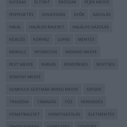
ELFOGÁS
ELTŰNT
ERŐSZAK
FEJÉR MEGYE
FENYEGETÉS
GYILKOSSÁG
GYŐR
GÁZOLÁS
HALÁL
HALÁLOS BALESET
HALÁLOS GÁZOLÁS
KÉSELÉS
KÓRHÁZ
LOPÁS
MENTÉS
MISKOLC
NYOMOZÁS
NÓGRÁD MEGYE
PEST MEGYE
RABLÁS
RENDŐRSÉG
SEGÍTSÉG
SOMOGY MEGYE
SZABOLCS-SZATMÁR-BEREG MEGYE
SZEGED
TRAGÉDIA
TÁMADÁS
TŰZ
VEREKEDÉS
VONATBALESET
VONATGÁZOLÁS
ÉLETMENTÉS
ÖNGYILKOSSÁG
ÜGYÉSZSÉG
ÜTKÖZÉS