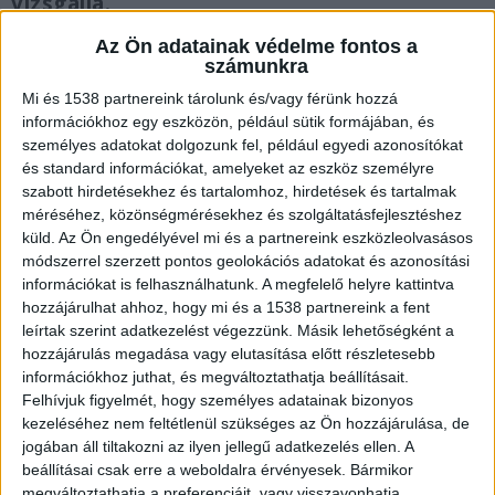
vizsgálja.
Az Ön adatainak védelme fontos a
számunkra
Mi és 1538 partnereink tárolunk és/vagy férünk hozzá
információkhoz egy eszközön, például sütik formájában, és
Lovaskocsival ütközött
személyes adatokat dolgozunk fel, például egyedi azonosítókat
Összeütközött egy kisbusz és egy lovaskocsi
és standard információkat, amelyeket az eszköz személyre
szabott hirdetésekhez és tartalomhoz, hirdetések és tartalmak
Dunavarsánynál, az 51-es főút 26-os és 27-es
méréséhez, közönségmérésekhez és szolgáltatásfejlesztéshez
kilométere közötti szakaszán. A
küld.
Az Ön engedélyével mi és a partnereink eszközleolvasásos
módszerrel szerzett pontos geolokációs adatokat és azonosítási
szigetszentmiklósi hivatásos tűzoltók végzik a
információkat is felhasználhatunk. A megfelelő helyre kattintva
műszaki mentést. A társhatóságok is a
hozzájárulhat ahhoz, hogy mi és a 1538 partnereink a fent
leírtak szerint adatkezelést végezzünk. Másik lehetőségként a
helyszínen dolgoznak. Az érintett útszakaszt
hozzájárulás megadása vagy elutasítása előtt részletesebb
teljes szélességében lezárták.
A Kékvillogó
információkhoz juthat, és megváltoztathatja beállításait.
legfrissebb híreit ide kattintva éred el! A
Felhívjuk figyelmét, hogy személyes adatainak bizonyos
kezeléséhez nem feltétlenül szükséges az Ön hozzájárulása, de
Facebookon már 342 ezernél is többen követnek
jogában áll tiltakozni az ilyen jellegű adatkezelés ellen. A
minket.
beállításai csak erre a weboldalra érvényesek. Bármikor
megváltoztathatja a preferenciáit, vagy visszavonhatja