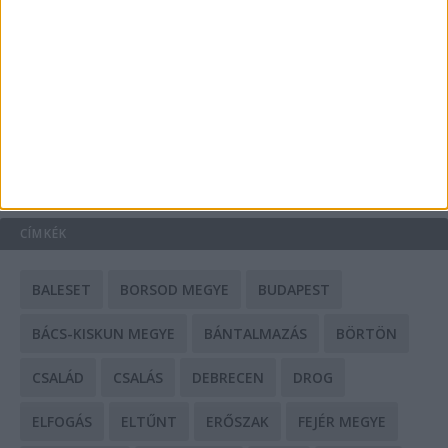
A csőbúvár szivattyúk: mit kell tudni róluk?
Mit tudnak a keleti e-bike-ok?
HIRDETÉS
CÍMKÉK
BALESET
BORSOD MEGYE
BUDAPEST
BÁCS-KISKUN MEGYE
BÁNTALMAZÁS
BÖRTÖN
CSALÁD
CSALÁS
DEBRECEN
DROG
ELFOGÁS
ELTŰNT
ERŐSZAK
FEJÉR MEGYE