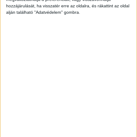
hozzájárulását, ha visszatér erre az oldalra, és rákattint az oldal
alján található "Adatvédelem" gombra.
Meghalt a hajtó
A rendőrség közlése szerint: „a 47 éves söfőr
eddig tisztázatlan okból rohant bele a