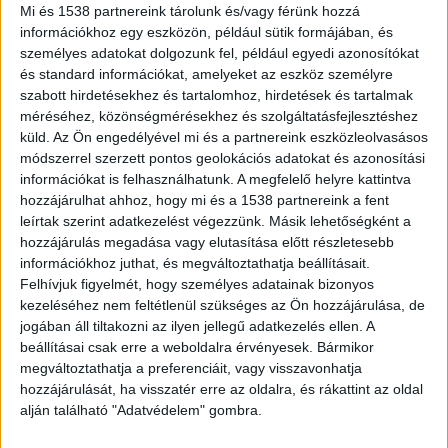
Mi és 1538 partnereink tárolunk és/vagy férünk hozzá
információkhoz egy eszközön, például sütik formájában, és
személyes adatokat dolgozunk fel, például egyedi azonosítókat
és standard információkat, amelyeket az eszköz személyre
A családsegítőnek mondta el a tervét
szabott hirdetésekhez és tartalomhoz, hirdetések és tartalmak
méréséhez, közönségmérésekhez és szolgáltatásfejlesztéshez
Az általános iskolás diák tervére akkor derült ki,
küld.
Az Ön engedélyével mi és a partnereink eszközleolvasásos
módszerrel szerzett pontos geolokációs adatokat és azonosítási
amikor a családsegítő leült vele beszélgetni a
információkat is felhasználhatunk. A megfelelő helyre kattintva
hiányzásai miatt. A diák közölte, hogy fegyvert
hozzájárulhat ahhoz, hogy mi és a 1538 partnereink a fent
leírtak szerint adatkezelést végezzünk. Másik lehetőségként a
tervez szerezni, és embereket szeretne megölni,
hozzájárulás megadása vagy elutasítása előtt részletesebb
és kivégzésekről néz videókat, hogy ezekből
információkhoz juthat, és megváltoztathatja beállításait.
tanuljon, és fejlessze magát.
A Kékvillogó
Felhívjuk figyelmét, hogy személyes adatainak bizonyos
kezeléséhez nem feltétlenül szükséges az Ön hozzájárulása, de
legfrissebb híreit ide kattintva éred el! A
jogában áll tiltakozni az ilyen jellegű adatkezelés ellen. A
Facebookon már 342 ezernél is többen követnek
beállításai csak erre a weboldalra érvényesek. Bármikor
megváltoztathatja a preferenciáit, vagy visszavonhatja
minket.
hozzájárulását, ha visszatér erre az oldalra, és rákattint az oldal
alján található "Adatvédelem" gombra.