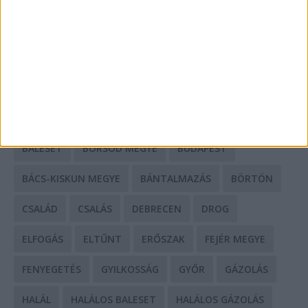
Mit tudnak a keleti e-bike-ok?
HIRDETÉS
CÍMKÉK
BALESET
BORSOD MEGYE
BUDAPEST
BÁCS-KISKUN MEGYE
BÁNTALMAZÁS
BÖRTÖN
CSALÁD
CSALÁS
DEBRECEN
DROG
ELFOGÁS
ELTŰNT
ERŐSZAK
FEJÉR MEGYE
FENYEGETÉS
GYILKOSSÁG
GYŐR
GÁZOLÁS
HALÁL
HALÁLOS BALESET
HALÁLOS GÁZOLÁS