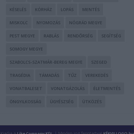
KÉSELÉS
KÓRHÁZ
LOPÁS
MENTÉS
MISKOLC
NYOMOZÁS
NÓGRÁD MEGYE
PEST MEGYE
RABLÁS
RENDŐRSÉG
SEGÍTSÉG
SOMOGY MEGYE
SZABOLCS-SZATMÁR-BEREG MEGYE
SZEGED
TRAGÉDIA
TÁMADÁS
TŰZ
VEREKEDÉS
VONATBALESET
VONATGÁZOLÁS
ÉLETMENTÉS
ÖNGYILKOSSÁG
ÜGYÉSZSÉG
ÜTKÖZÉS
Kiadja a
| Minden jog fenntartva!
Like Company Kft.
KÉKVILLOGO.hu