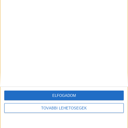
letartóztatását.
A Kékvillogó legfrissebb híreit
ide kattintva éred el! A Facebookon már 342
ezernél is többen követnek minket.
Kiemelt kép:
MEGOSZTÁS:
ELFOGADOM
TOVÁBBI LEHETŐSÉGEK