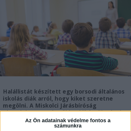
Halállistát készített egy borsodi általános
iskolás diák arról, hogy kiket szeretne
megölni. A Miskolci Járásbíróság
elrendelte az emberölés előkészületével
és személyi szabadság megsértésével
Az Ön adatainak védelme fontos a
számunkra
gyanúsított fiatalkorú letartóztatását.