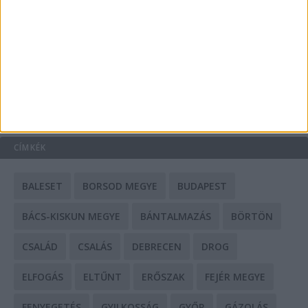
Mit tudnak a keleti e-bike-ok?
HIRDETÉS
CÍMKÉK
BALESET
BORSOD MEGYE
BUDAPEST
BÁCS-KISKUN MEGYE
BÁNTALMAZÁS
BÖRTÖN
CSALÁD
CSALÁS
DEBRECEN
DROG
ELFOGÁS
ELTŰNT
ERŐSZAK
FEJÉR MEGYE
FENYEGETÉS
GYILKOSSÁG
GYŐR
GÁZOLÁS