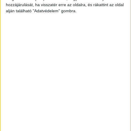
hozzájárulását, ha visszatér erre az oldalra, és rákattint az oldal
alján található "Adatvédelem" gombra.
Kulturális központ lett
Ez a vízi jármű már nem közlekedik, hanem
kulturális és közösségi események helyszíneként
szolgál. A baleset körülményeiről egyelőre
keveset tudni, de az első információk szerint a
szállodahajó manőverezés közben ütközött az
állóhajó oldalának.