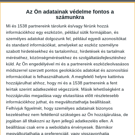
Állóhajónak ütközött
Az Ön adatainak védelme fontos a
számunkra
Anyagi kárral járó balesetet szenvedett az
Mi és 1538 partnereink tárolunk és/vagy férünk hozzá
Erzsébet parknál az exKomárom állóhajónk. A
információkhoz egy eszközön, például sütik formájában, és
személyes adatokat dolgozunk fel, például egyedi azonosítókat
rendelkezésünkre álló információk szerint egy
és standard információkat, amelyeket az eszköz személyre
szállodahajó ütközött a hajó oldalának. Személyi
szabott hirdetésekhez és tartalomhoz, hirdetések és tartalmak
méréséhez, közönségmérésekhez és szolgáltatásfejlesztéshez
sérülés nem történt, a vízirendészet munkatársai
küld.
Az Ön engedélyével mi és a partnereink eszközleolvasásos
vizsgálják a baleset körülményeit.
A Kékvillogó
módszerrel szerzett pontos geolokációs adatokat és azonosítási
legfrissebb híreit ide kattintva éred el! A
információkat is felhasználhatunk. A megfelelő helyre kattintva
hozzájárulhat ahhoz, hogy mi és a 1538 partnereink a fent
Facebookon már 342 ezernél is többen követnek
leírtak szerint adatkezelést végezzünk. Másik lehetőségként a
minket.
hozzájárulás megadása vagy elutasítása előtt részletesebb
információkhoz juthat, és megváltoztathatja beállításait.
Felhívjuk figyelmét, hogy személyes adatainak bizonyos
kezeléséhez nem feltétlenül szükséges az Ön hozzájárulása, de
jogában áll tiltakozni az ilyen jellegű adatkezelés ellen. A
beállításai csak erre a weboldalra érvényesek. Bármikor
megváltoztathatja a preferenciáit, vagy visszavonhatja