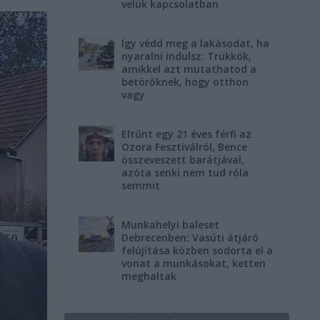
velük kapcsolatban
Így védd meg a lakásodat, ha
nyaralni indulsz: Trükkök,
amikkel azt mutathatod a
betörőknek, hogy otthon
vagy
Eltűnt egy 21 éves férfi az
Ozora Fesztiválról, Bence
összeveszett barátjával,
azóta senki nem tud róla
semmit
Munkahelyi baleset
Debrecenben: Vasúti átjáró
felújítása közben sodorta el a
vonat a munkásokat, ketten
meghaltak