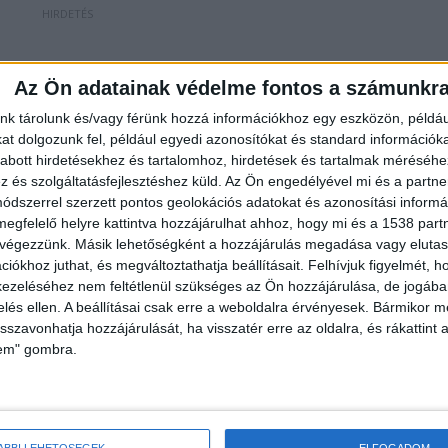
Az Ön adatainak védelme fontos a számunkr
 EU-s támogatást fizettek ki, de keveslik a pénzt, és
nk tárolunk és/vagy férünk hozzá információkhoz egy eszközön, példáu
dházy Ákos országgyűlési képviselő a közösségi
t dolgozunk fel, például egyedi azonosítókat és standard információk
abott hirdetésekhez és tartalomhoz, hirdetések és tartalmak méréséhe
ikkünk alján nézheted meg.
és szolgáltatásfejlesztéshez küld.
Az Ön engedélyével mi és a partne
dszerrel szerzett pontos geolokációs adatokat és azonosítási informác
megfelelő helyre kattintva hozzájárulhat ahhoz, hogy mi és a 1538 partne
 végezzünk. Másik lehetőségként a hozzájárulás megadása vagy elutasí
iókhoz juthat, és megváltoztathatja beállításait.
Felhívjuk figyelmét, 
nz?
ezeléséhez nem feltétlenül szükséges az Ön hozzájárulása, de jogában 
zelés ellen. A beállításai csak erre a weboldalra érvényesek. Bármikor m
lt – állítja a képviselő – így hiába követelné vissza a
isszavonhatja hozzájárulását, ha visszatér erre az oldalra, és rákattint a
lem" gombra.
pénz nyomát. Főleg, mivel az épület itt is egy másik
mint az ürömi luxusvilla-bölcsi, amelyről már
portál is
.