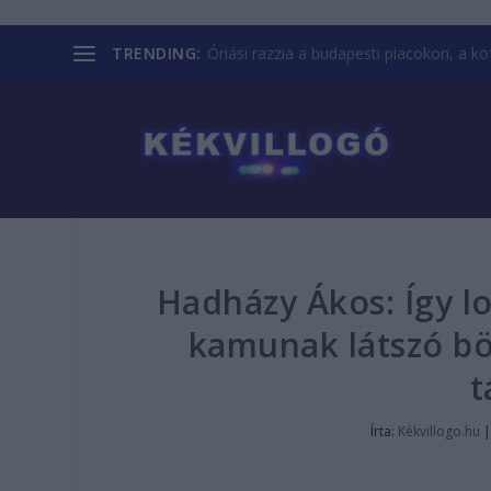
TRENDING:
Óriási razzia a budapesti piacokon, a kofá
Hadházy Ákos: Így lo
kamunak látszó bö
t
Írta:
Kékvillogo.hu