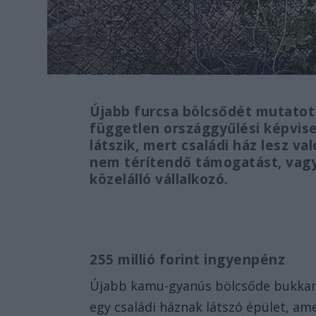
Újabb furcsa bölcsődét mutato
független országgyűlési képvisel
látszik, mert családi ház lesz val
nem térítendő támogatást, vagyi
közelálló vállalkozó.
255 millió forint ingyenpénz
Újabb kamu-gyanús bölcsőde bukkant 
egy családi háznak látszó épület, ame