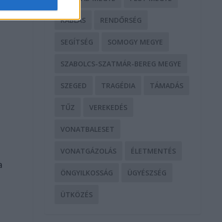
RABLÁS
RENDŐRSÉG
SEGÍTSÉG
SOMOGY MEGYE
SZABOLCS-SZATMÁR-BEREG MEGYE
SZEGED
TRAGÉDIA
TÁMADÁS
TŰZ
VEREKEDÉS
VONATBALESET
VONATGÁZOLÁS
ÉLETMENTÉS
a
ÖNGYILKOSSÁG
ÜGYÉSZSÉG
ÜTKÖZÉS