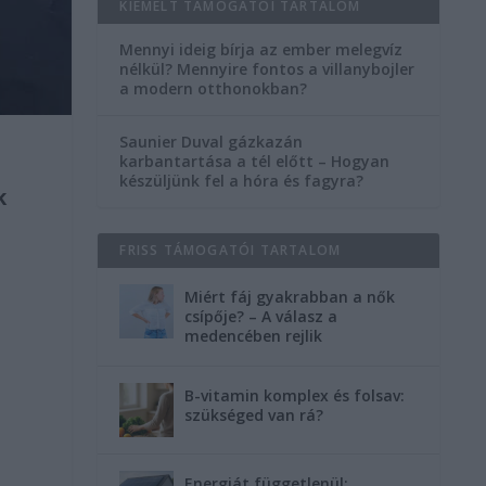
KIEMELT TÁMOGATÓI TARTALOM
Mennyi ideig bírja az ember melegvíz
nélkül? Mennyire fontos a villanybojler
a modern otthonokban?
Saunier Duval gázkazán
karbantartása a tél előtt – Hogyan
készüljünk fel a hóra és fagyra?
k
FRISS TÁMOGATÓI TARTALOM
Miért fáj gyakrabban a nők
csípője? – A válasz a
medencében rejlik
B-vitamin komplex és folsav:
szükséged van rá?
Energiát függetlenül: