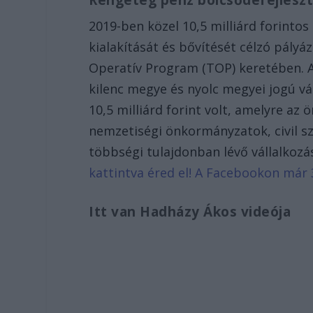
Rengeteg pénz bölcsődefejlesz
2019-ben közel 10,5 milliárd forinto
kialakítását és bővítését célzó pályáz
Operatív Program (TOP) keretében. A 
kilenc megye és nyolc megyei jogú vá
10,5 milliárd forint volt, amelyre a
nemzetiségi önkormányzatok, civil s
többségi tulajdonban lévő vállalkoz
kattintva éred el! A Facebookon már 
Itt van Hadházy Ákos videója