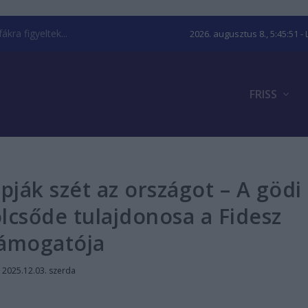
kra figyeltek...
2026. augusztus 8., 5:45:52
- 
FRISS
pják szét az országot – A gödi
lcsőde tulajdonosa a Fidesz
ámogatója
|
2025.12.03. szerda