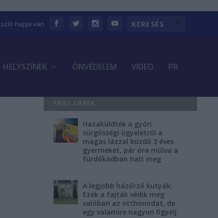
Lszló napja van
HELYSZÍNEK
ÖNVÉDELEM
VIDEO
PR
FRISS CIKKEK
Hazaküldték a győri
sürgősségi ügyeletről a
magas lázzal küzdő 3 éves
gyermeket, pár óra múlva a
fürdőkádban halt meg
A legjobb házőrző kutyák:
Ezek a fajták védik meg
valóban az otthonodat, de
egy valamire nagyon figyelj