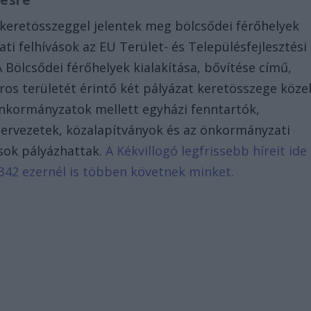
tésre
s keretösszeggel jelentek meg bölcsődei férőhelyek
ati felhívások az EU Terület- és Településfejlesztési
Bölcsődei férőhelyek kialakítása, bővítése című,
ros területét érintő két pályázat keretösszege köze
z önkormányzatok mellett egyházi fenntartók,
zervezetek, közalapítványok és az önkormányzati
ások pályázhattak.
A Kékvillogó legfrissebb híreit ide
342 ezernél is többen követnek minket.