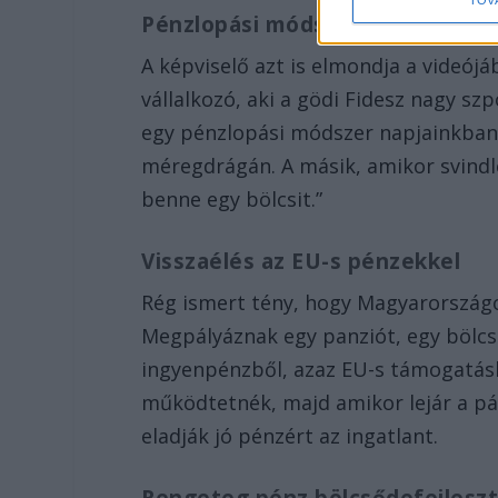
TOV
Pénzlopási módszer
A képviselő azt is elmondja a videójá
vállalkozó, aki a gödi Fidesz nagy s
egy pénzlopási módszer napjainkban
méregdrágán. A másik, amikor svindle
benne egy bölcsit.”
Visszaélés az EU-s pénzekkel
Rég ismert tény, hogy Magyarországo
Megpályáznak egy panziót, egy bölcs
ingyenpénzből, azaz EU-s támogatásb
működtetnék, majd amikor lejár a pál
eladják jó pénzért az ingatlant.