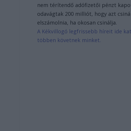
nem térítendő adófizetői pénzt kapot
odavágtak 200 milliót, hogy azt csiná
elszámolnia, ha okosan csinálja.
A Kékvillogó legfrissebb híreit ide k
többen követnek minket.