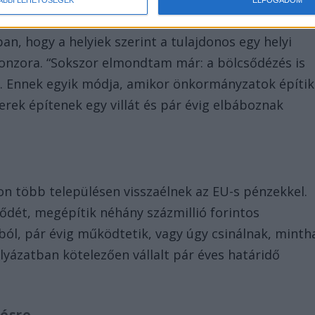
ÁBBI LEHETŐSÉGEK
ELFOGADOM
ban, hogy a helyiek szerint a tulajdonos egy helyi
zponzora. “Sokszor elmondtam már: a bölcsődézés is
. Ennek egyik módja, amikor önkormányzatok építik
rek építenek egy villát és pár évig elbáboznak
n több településen visszaélnek az EU-s pénzekkel.
ődét, megépítik néhány százmillió forintos
ól, pár évig működtetik, vagy úgy csinálnak, minth
yázatban kötelezően vállalt pár éves határidő