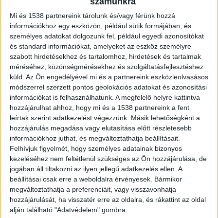
vették a bántalmazót. A férfi elfogásáról
számunkra
készült videót cikkünk végén tudod
Mi és 1538 partnereink tárolunk és/vagy férünk hozzá
megnézni.
információkhoz egy eszközön, például sütik formájában, és
személyes adatokat dolgozunk fel, például egyedi azonosítókat
és standard információkat, amelyeket az eszköz személyre
szabott hirdetésekhez és tartalomhoz, hirdetések és tartalmak
méréséhez, közönségmérésekhez és szolgáltatásfejlesztéshez
Őrizetbe vették
küld.
Az Ön engedélyével mi és a partnereink eszközleolvasásos
módszerrel szerzett pontos geolokációs adatokat és azonosítási
Halált okozó testi sértés bűntett, valamint
információkat is felhasználhatunk. A megfelelő helyre kattintva
hozzájárulhat ahhoz, hogy mi és a 1538 partnereink a fent
életveszélyt okozó testi sértés bűntett miatt kell
leírtak szerint adatkezelést végezzünk. Másik lehetőségként a
felelnie annak a szolnoki férfinak, akit július 19-
hozzájárulás megadása vagy elutasítása előtt részletesebb
információkhoz juthat, és megváltoztathatja beállításait.
én őrizetbe vettek a vármegyei rendőrség – írta
Felhívjuk figyelmét, hogy személyes adatainak bizonyos
közleményében a Jász-Nagykun-Szolnok
kezeléséhez nem feltétlenül szükséges az Ön hozzájárulása, de
Vármegyei Rendőr-főkapitányság.
A Kékvillogó
jogában áll tiltakozni az ilyen jellegű adatkezelés ellen. A
beállításai csak erre a weboldalra érvényesek. Bármikor
legfrissebb híreit ide kattintva éred el! A
megváltoztathatja a preferenciáit, vagy visszavonhatja
Facebookon már 341 ezernél is többen követnek
hozzájárulását, ha visszatér erre az oldalra, és rákattint az oldal
alján található "Adatvédelem" gombra.
minket.