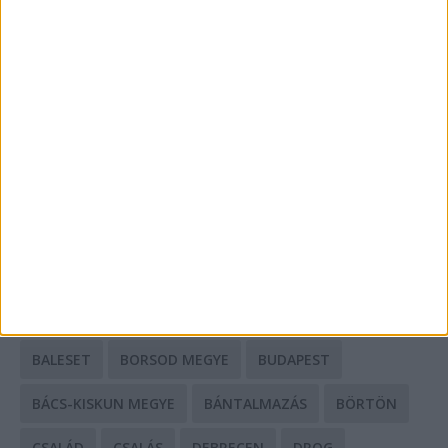
A csőbúvár szivattyúk: mit kell tudni róluk?
Mit tudnak a keleti e-bike-ok?
HIRDETÉS
CÍMKÉK
BALESET
BORSOD MEGYE
BUDAPEST
BÁCS-KISKUN MEGYE
BÁNTALMAZÁS
BÖRTÖN
CSALÁD
CSALÁS
DEBRECEN
DROG