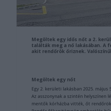
Megöltek egy idős nőt a 2. kerü
találták meg a nő lakásában. A f
akit rendőrök őriznek. Valószínű
Megöltek egy nőt
Egy 2. kerületi lakásban 2025. május 5
Az asszonynak a szintén helyszínen lév
mentők kórházba vitték, őt rendőrök 