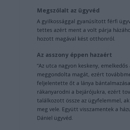
Megszólalt az ügyvéd
A gyilkossággal gyanúsított férfi üg
tettes azért ment a volt párja házáho
hozott magával kést otthonról.
Az asszony éppen hazaért
“Az utca nagyon keskeny, emelkedős a
meggondolta magát, ezért továbbment
feljelentette őt a lánya bántalmazása
rákanyarodni a bejárójukra, ezért t
találkozott össze az ügyfelemmel, aki
meg vele. Együtt visszamentek a házu
Dániel ügyvéd.