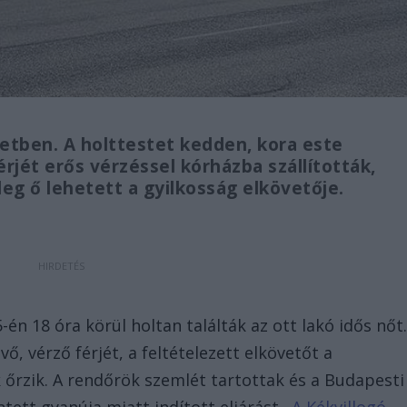
letben. A holttestet kedden, kora este
érjét erős vérzéssel kórházba szállították,
leg ő lehetett a gyilkosság elkövetője.
-én 18 óra körül holtan találták az ott lakó idős nőt
ő, vérző férjét, a feltételezett elkövetőt a
őrzik. A rendőrök szemlét tartottak és a Budapesti