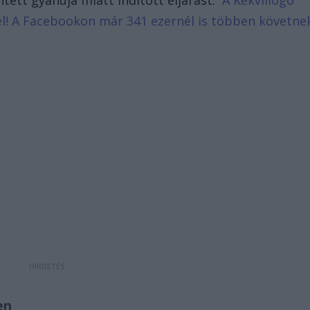
ett gyanúja miatt indított eljárást.
A Kékvillogó
d el! A Facebookon már 341 ezernél is többen követne
ken