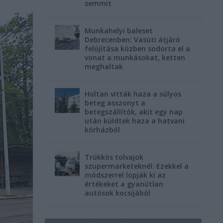
semmit
Munkahelyi baleset
Debrecenben: Vasúti átjáró
felújítása közben sodorta el a
vonat a munkásokat, ketten
meghaltak
Holtan vitták haza a súlyos
beteg asszonyt a
betegszállítók, akit egy nap
után küldtek haza a hatvani
kórházból
Trükkös tolvajok
szupermarketeknél: Ezekkel a
módszerrel lopják ki az
értékeket a gyanútlan
autósok kocsijából