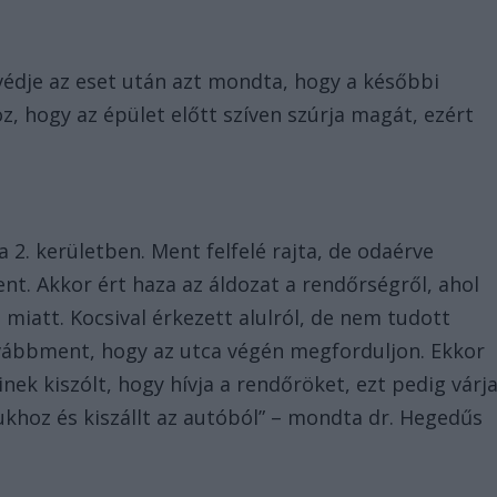
yvédje az eset után azt mondta, hogy a későbbi
z, hogy az épület előtt szíven szúrja magát, ezért
 2. kerületben. Ment felfelé rajta, de odaérve
. Akkor ért haza az áldozat a rendőrségről, ahol
 miatt. Kocsival érkezett alulról, de nem tudott
ovábbment, hogy az utca végén megforduljon. Ekkor
nek kiszólt, hogy hívja a rendőröket, ezt pedig várj
khoz és kiszállt az autóból” – mondta dr. Hegedűs