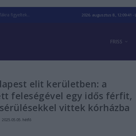
kra figyeltek...
2026. augusztus 8., 12:09:42
- 
FRISS
apest elit kerületben: a
 feleségével egy idős férfit,
 sérülésekkel vittek kórházba
|
2025.05.05. hétfő