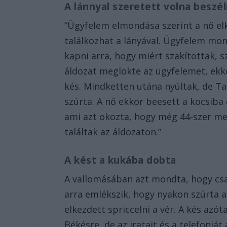
A lánnyal szeretett volna beszél
“Ügyfelem elmondása szerint a nő el
találkozhat a lányával. Ügyfelem mon
kapni arra, hogy miért szakítottak, 
áldozat meglökte az ügyfelemet, ekko
kés. Mindketten utána nyúltak, de Ta
szúrta. A nő ekkor beesett a kocsiba é
ami azt okozta, hogy még 44-szer m
találtak az áldozaton.”
A kést a kukába dobta
A vallomásában azt mondta, hogy csa
arra emlékszik, hogy nyakon szúrta 
elkezdett spriccelni a vér. A kés az
Békésre, de az iratait és a telefonját