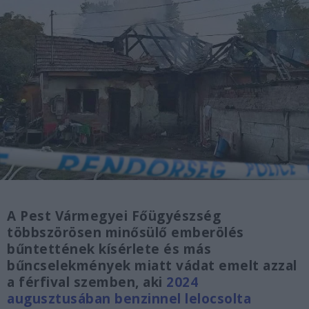
A Pest Vármegyei Főügyészség
többszörösen minősülő emberölés
bűntettének kísérlete és más
bűncselekmények miatt vádat emelt azzal
a férfival szemben, aki
2024
augusztusában benzinnel lelocsolta