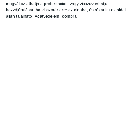
akik közül az egyik szintén a lakásban élt.
A
megváltoztathatja a preferenciáit, vagy visszavonhatja
Kékvillogó legfrissebb híreit ide kattintva éred el!
hozzájárulását, ha visszatér erre az oldalra, és rákattint az oldal
alján található "Adatvédelem" gombra.
A Facebookon már 342 ezernél is többen
követnek minket.