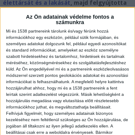
élettársát és a lakását
, majd felgyújtotta
azt. Négy kiskorú gyermek is volt a házban
a gyújtogatás idején.
Az Ön adatainak védelme fontos a
számunkra
Mi és 1538 partnereink tárolunk és/vagy férünk hozzá
információkhoz egy eszközön, például sütik formájában, és
személyes adatokat dolgozunk fel, például egyedi azonosítókat
A nő férje is velük élt
és standard információkat, amelyeket az eszköz személyre
szabott hirdetésekhez és tartalomhoz, hirdetések és tartalmak
A pilisvörösvári férfi 2020-ban ismerkedett meg
méréséhez, közönségmérésekhez és szolgáltatásfejlesztéshez
küld.
Az Ön engedélyével mi és a partnereink eszközleolvasásos
az élettársával akinek társasházi lakásába
módszerrel szerzett pontos geolokációs adatokat és azonosítási
költözött. A pár gyakran veszekedett a férfi
információkat is felhasználhatunk. A megfelelő helyre kattintva
hozzájárulhat ahhoz, hogy mi és a 1538 partnereink a fent
féltékenysége miatt, mert a vádlott azt hitte,
leírtak szerint adatkezelést végezzünk. Másik lehetőségként a
hogy az asszony megcsalja őt a ház másik
hozzájárulás megadása vagy elutasítása előtt részletesebb
szobájában lakó férjével, akivel már több éve
információkhoz juthat, és megváltoztathatja beállításait.
Felhívjuk figyelmét, hogy személyes adatainak bizonyos
nem voltak együtt. A férfi gyakran keveredett
kezeléséhez nem feltétlenül szükséges az Ön hozzájárulása, de
vitába a férfival, illetve annak gyermekeivel is,
jogában áll tiltakozni az ilyen jellegű adatkezelés ellen. A
beállításai csak erre a weboldalra érvényesek. Bármikor