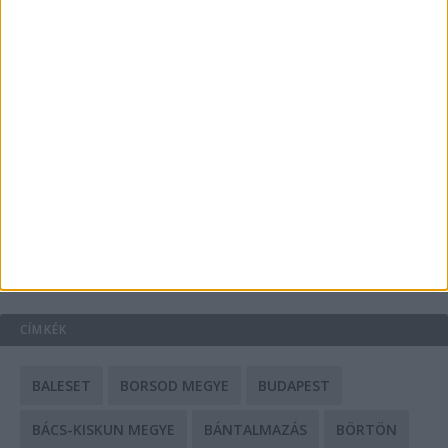
Energiát függetlenül: szigetüzemű megoldások
A csőbúvár szivattyúk: mit kell tudni róluk?
Mit tudnak a keleti e-bike-ok?
HIRDETÉS
CÍMKÉK
BALESET
BORSOD MEGYE
BUDAPEST
BÁCS-KISKUN MEGYE
BÁNTALMAZÁS
BÖRTÖN