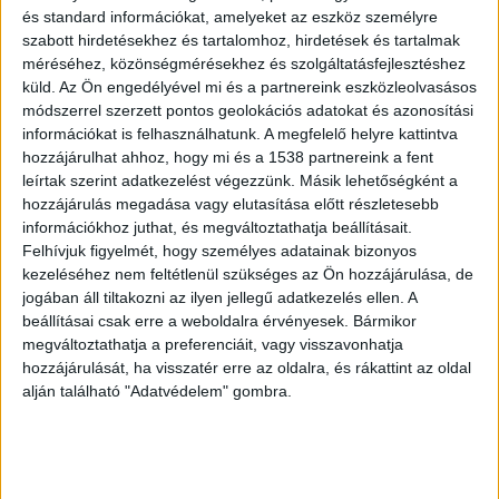
és standard információkat, amelyeket az eszköz személyre
szabott hirdetésekhez és tartalomhoz, hirdetések és tartalmak
méréséhez, közönségmérésekhez és szolgáltatásfejlesztéshez
küld.
Az Ön engedélyével mi és a partnereink eszközleolvasásos
Emberölés miatt körözik a nőt
módszerrel szerzett pontos geolokációs adatokat és azonosítási
információkat is felhasználhatunk. A megfelelő helyre kattintva
A Debreceni Törvényszék 2025. november 13-án
hozzájárulhat ahhoz, hogy mi és a 1538 partnereink a fent
elfogatóparancsot adott ki
Bánszki Stefi ellen. A
leírtak szerint adatkezelést végezzünk. Másik lehetőségként a
körözés oka a Be. 119. § (1) bekezdése szerinti
hozzájárulás megadása vagy elutasítása előtt részletesebb
információkhoz juthat, és megváltoztathatja beállításait.
elfogatóparancs, amelyet emberölés bűntette
Felhívjuk figyelmét, hogy személyes adatainak bizonyos
miatt rendeltek el a Btk. 160. § alapján. A körözés
kezeléséhez nem feltétlenül szükséges az Ön hozzájárulása, de
jogában áll tiltakozni az ilyen jellegű adatkezelés ellen. A
elrendelésének határozatszáma:
beállításai csak erre a weboldalra érvényesek. Bármikor
24.B:265/2025/128. A nő 1980. április 19-én
megváltoztathatja a preferenciáit, vagy visszavonhatja
hozzájárulását, ha visszatér erre az oldalra, és rákattint az oldal
született Miskolcon, magyar állampolgár. A
alján található "Adatvédelem" gombra.
körözési eljárást a Borsod-Abaúj-Zemplén
Vármegyei Rendőr-főkapitányság Bűnügyi
Osztálya folytatja a 05000-157/23/2025.KÖR.