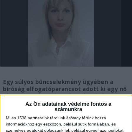
Egy súlyos bűncselekmény ügyében a
bíróság elfogatóparancsot adott ki egy nő
ellen november közepén. A hatóságok
tájékoztatása szerint az eljárást a megyei
Az Ön adatainak védelme fontos a
számunkra
rendőr-főkapitányság bűnügyi osztálya
végzi, a jogszabályokban meghatározott
Mi és 1538 partnereink tárolunk és/vagy férünk hozzá
eljárásrend alapján.
információkhoz egy eszközön, például sütik formájában, és
személyes adatokat dolgozunk fel, például egyedi azonosítókat