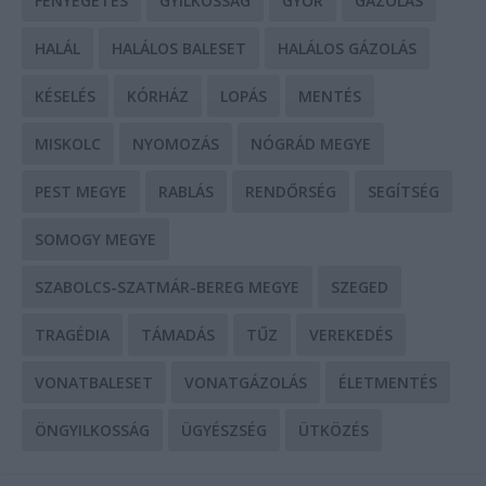
FENYEGETÉS
GYILKOSSÁG
GYŐR
GÁZOLÁS
HALÁL
HALÁLOS BALESET
HALÁLOS GÁZOLÁS
KÉSELÉS
KÓRHÁZ
LOPÁS
MENTÉS
MISKOLC
NYOMOZÁS
NÓGRÁD MEGYE
PEST MEGYE
RABLÁS
RENDŐRSÉG
SEGÍTSÉG
SOMOGY MEGYE
SZABOLCS-SZATMÁR-BEREG MEGYE
SZEGED
TRAGÉDIA
TÁMADÁS
TŰZ
VEREKEDÉS
VONATBALESET
VONATGÁZOLÁS
ÉLETMENTÉS
ÖNGYILKOSSÁG
ÜGYÉSZSÉG
ÜTKÖZÉS