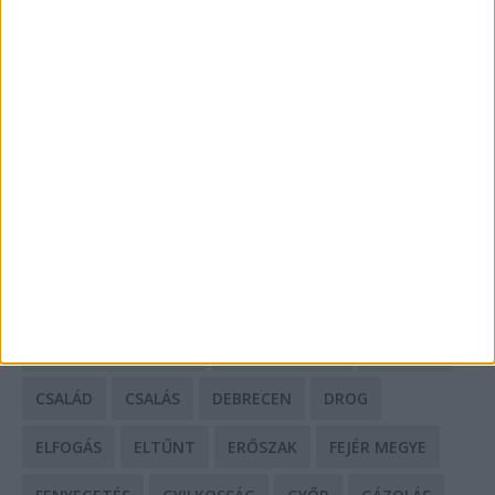
Mit tudnak a keleti e-bike-ok?
HIRDETÉS
CÍMKÉK
BALESET
BORSOD MEGYE
BUDAPEST
BÁCS-KISKUN MEGYE
BÁNTALMAZÁS
BÖRTÖN
CSALÁD
CSALÁS
DEBRECEN
DROG
ELFOGÁS
ELTŰNT
ERŐSZAK
FEJÉR MEGYE