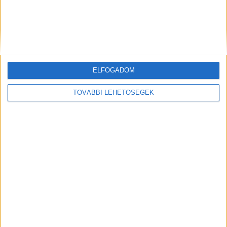
ELFOGADOM
TOVÁBBI LEHETŐSÉGEK
Előző
Következő
Örökre eltiltották a vezetéstől
Egy 25 éves nő halálát okozta
az ámokfutó taxist, aki
a drogos ámokfutó Aszódon,
bekokainozva a Fradi volt
a vétkes sofőr elszaladt a
játékosának halálát okozta
helyszínről
FRISS CIKKEK
Hazaküldték a győri sürgősségi ügyeletről a
magas lázzal küzdő 3 éves gyermeket, pár óra
múlva a fürdőkádban halt meg