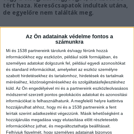
tért haza. Keresőcsapatok indultak utána,
de egyelőre nem találták meg.
Az Ön adatainak védelme fontos a
számunkra
A férfi személyleírása
Mi és 1538 partnereink tárolunk és/vagy férünk hozzá
Eltűnt egy 55 éves matektanár a
információkhoz egy eszközön, például sütik formájában, és
személyes adatokat dolgozunk fel, például egyedi azonosítókat
Pilisben. Miklovicz András hat nappal ezelőtt
és standard információkat, amelyeket az eszköz személyre
indult el hazulról, és azóta semmit sem lehet
szabott hirdetésekhez és tartalomhoz, hirdetések és tartalmak
méréséhez, közönségmérésekhez és szolgáltatásfejlesztéshez
tudni róla. A férfi körülbelül 170 centi magas,
küld.
Az Ön engedélyével mi és a partnereink eszközleolvasásos
barna szeme van, kopasz, őszülő
módszerrel szerzett pontos geolokációs adatokat és azonosítási
információkat is felhasználhatunk. A megfelelő helyre kattintva
borostás. Eltűnésekor egy zöldes pufi mellényt,
hozzájárulhat ahhoz, hogy mi és a 1538 partnereink a fent
fekete jóganadrágot, kék pólót, zöld
leírtak szerint adatkezelést végezzünk. Másik lehetőségként a
melegítőfelsőt és sötétszürke sportcipőt viselt.
hozzájárulás megadása vagy elutasítása előtt részletesebb
információkhoz juthat, és megváltoztathatja beállításait.
Felhívjuk figyelmét, hogy személyes adatainak bizonyos