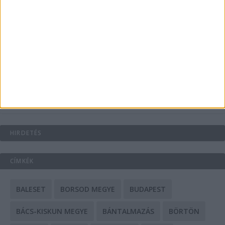
Energiát függetlenül: szigetüzemű megoldások
A csőbúvár szivattyúk: mit kell tudni róluk?
Mit tudnak a keleti e-bike-ok?
HIRDETÉS
CÍMKÉK
BALESET
BORSOD MEGYE
BUDAPEST
BÁCS-KISKUN MEGYE
BÁNTALMAZÁS
BÖRTÖN