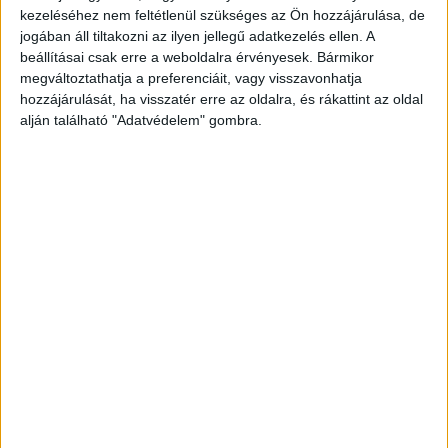
kezeléséhez nem feltétlenül szükséges az Ön hozzájárulása, de
jogában áll tiltakozni az ilyen jellegű adatkezelés ellen. A
beállításai csak erre a weboldalra érvényesek. Bármikor
megváltoztathatja a preferenciáit, vagy visszavonhatja
hozzájárulását, ha visszatér erre az oldalra, és rákattint az oldal
alján található "Adatvédelem" gombra.
Megtalálták a telefonját
A pedagógus az eltűnése napján még az
édesanyjával ebédelt, aztán mondta, hogy
elmegy tanítani és visszatér. Ez nem történt