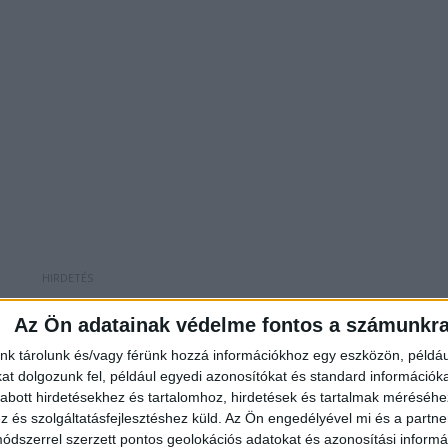
Az Ön adatainak védelme fontos a számunkr
nk tárolunk és/vagy férünk hozzá információkhoz egy eszközön, példáu
onban és Farmoson mindkét irányban az 1.
t dolgozunk fel, például egyedi azonosítókat és standard információk
abott hirdetésekhez és tartalomhoz, hirdetések és tartalmak méréséhe
ltozás a sülysápi S60-as vonatok közlekedésében
és szolgáltatásfejlesztéshez küld.
Az Ön engedélyével mi és a partne
nnakadást.
dszerrel szerzett pontos geolokációs adatokat és azonosítási informác