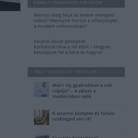
KIEMELT TÁMOGATÓI TARTALOM
Mennyi ideig bírja az ember melegvíz
nélkül? Mennyire fontos a villanybojler
a modern otthonokban?
Saunier Duval gázkazán
karbantartása a tél előtt – Hogyan
készüljünk fel a hóra és fagyra?
FRISS TÁMOGATÓI TARTALOM
Miért fáj gyakrabban a nők
csípője? – A válasz a
medencében rejlik
B-vitamin komplex és folsav:
szükséged van rá?