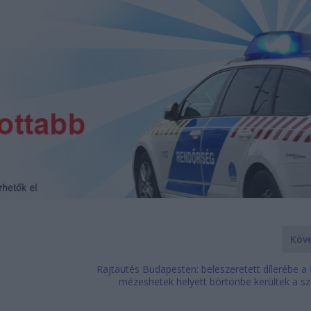
Köv
Rajtaütés Budapesten: beleszeretett dílerébe a f
mézeshetek helyett börtönbe kerültek a s