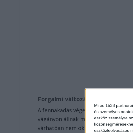
Forgalmi változás
Mi és 1538 partnerei
A fennakadás végéig Tápiószentmárt
és személyes adatoka
eszköz személyre sz
vágányon állnak meg a vonatok. A vá
közönségmérésekhez 
várhatóan nem okoz jelentősebb fe
eszközleolvasásos mó