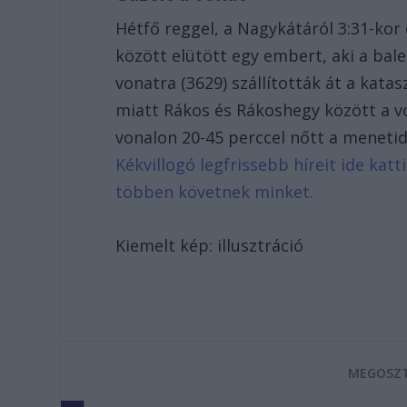
Hétfő reggel, a Nagykátáról 3:31-kor
között elütött egy embert, aki a bal
vonatra (3629) szállították át a kata
miatt Rákos és Rákoshegy között a v
vonalon 20-45 perccel nőtt a menetid
Kékvillogó legfrissebb híreit ide kat
többen követnek minket.
Kiemelt kép: illusztráció
MEGOSZT