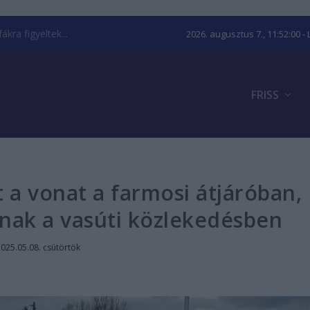
kra figyeltek...
2026. augusztus 7., 11:52:00
- 
FRISS
st a vonat a farmosi átjáróban,
nak a vasúti közlekedésben
025.05.08. csütörtök