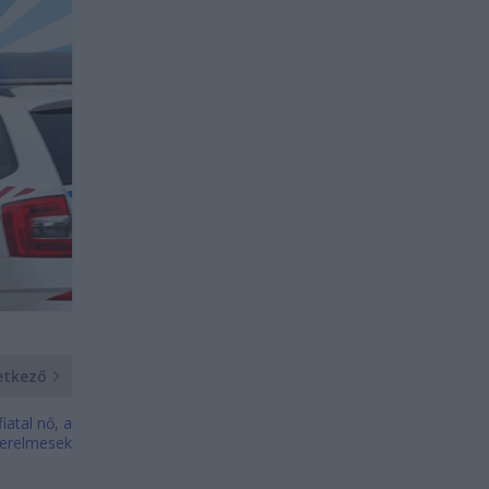
etkező
iatal nő, a
zerelmesek