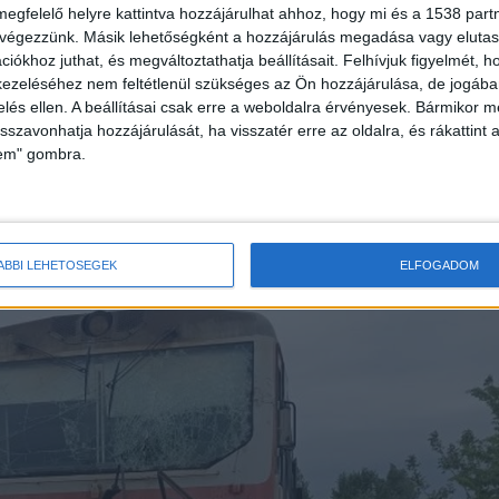
megfelelő helyre kattintva hozzájárulhat ahhoz, hogy mi és a 1538 partne
 végezzünk. Másik lehetőségként a hozzájárulás megadása vagy elutasí
iókhoz juthat, és megváltoztathatja beállításait.
Felhívjuk figyelmét, 
ezeléséhez nem feltétlenül szükséges az Ön hozzájárulása, de jogában 
zelés ellen. A beállításai csak erre a weboldalra érvényesek. Bármikor m
isszavonhatja hozzájárulását, ha visszatér erre az oldalra, és rákattint a
or elindult személyvonat (36416) Tiszalök határában
lem" gombra.
 egy traktorral ütközött össze, a balesetben a
 senki.
ÁBBI LEHETŐSÉGEK
ELFOGADOM