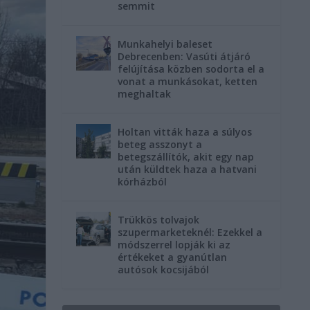
semmit
Munkahelyi baleset
Debrecenben: Vasúti átjáró
felújítása közben sodorta el a
vonat a munkásokat, ketten
meghaltak
Holtan vitták haza a súlyos
beteg asszonyt a
betegszállítók, akit egy nap
után küldtek haza a hatvani
kórházból
Trükkös tolvajok
szupermarketeknél: Ezekkel a
módszerrel lopják ki az
értékeket a gyanútlan
autósok kocsijából