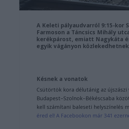
A Keleti pályaudvarról 9:15-kor 
Farmoson a Táncsics Mihály utca
kerékpárost, emiatt Nagykáta é
egyik vágányon közlekedhetnek
Késnek a vonatok
Csütörtök kora délutánig az újszászi
Budapest–Szolnok–Békéscsaba között
kell számítani baleseti helyszínelés m
éred el! A Facebookon már 341 ezern