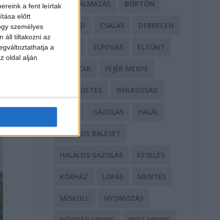
BÁNTALMAZÁS
BÖRTÖN
reink a fent leírtak
tása előtt
CSALÁD
CSALÁS
DEBRECEN
hogy személyes
áll tiltakozni az
DROG
ELFOGÁS
ELTŰNT
egváltoztathatja a
z oldal alján
ERŐSZAK
FEJÉR MEGYE
FENYEGETÉS
GYILKOSSÁG
GYŐR
GÁZOLÁS
HALÁL
HALÁLOS BALESET
HALÁLOS GÁZOLÁS
KÉSELÉS
KÓRHÁZ
LOPÁS
MENTÉS
MISKOLC
NYOMOZÁS
NÓGRÁD MEGYE
PEST MEGYE