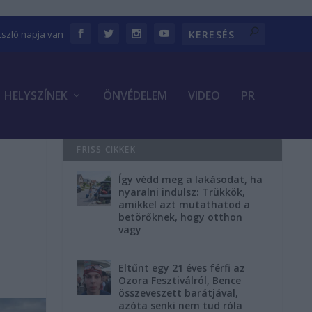
Lszló napja van
HELYSZÍNEK
ÖNVÉDELEM
VIDEO
PR
FRISS CIKKEK
Így védd meg a lakásodat, ha
nyaralni indulsz: Trükkök,
amikkel azt mutathatod a
betörőknek, hogy otthon
vagy
Eltűnt egy 21 éves férfi az
Ozora Fesztiválról, Bence
összeveszett barátjával,
azóta senki nem tud róla