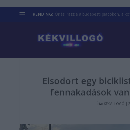
TRENDING:
Óriási razzia a budapesti piacokon, a kofá
Elsodort egy bicikli
fennakadások van
Írta:
KÉKVILLOGÓ
|
2