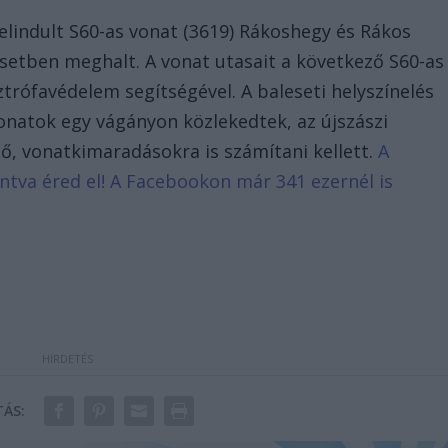
 elindult S60-as vonat (3619) Rákoshegy és Rákos
esetben meghalt. A vonat utasait a következő S60-as
sztrófavédelem segítségével. A baleseti helyszínelés
onatok egy vágányon közlekedtek, az újszászi
ő, vonatkimaradásokra is számítani kellett.
A
tintva éred el! A Facebookon már 341 ezernél is
ÁS: