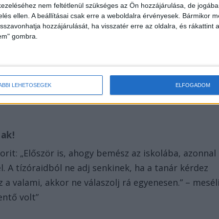
dig fárasztó.
ezeléséhez nem feltétlenül szükséges az Ön hozzájárulása, de jogában 
zelés ellen. A beállításai csak erre a weboldalra érvényesek. Bármikor m
isszavonhatja hozzájárulását, ha visszatér erre az oldalra, és rákattint a
lem" gombra.
eim arra tanítottak, hogy adjam át a helyem az
 adjam át a helyem az idős embereknek, hogy
yuka meg lebeszélte a segítségnyújtásról a nyolcéves
ÁBBI LEHETŐSÉGEK
ELFOGADOM
tatja a gyereket” – meséli az egykor rettegett
ak!
torit: „Először is, ahogy bemész az iskolába, azonnal
el. A tízóraidból ne adj senkinek, ha a tanár kérdez
z a valami, akkor ne válaszolj rá egyenesen.” – mesél
ntő volt”