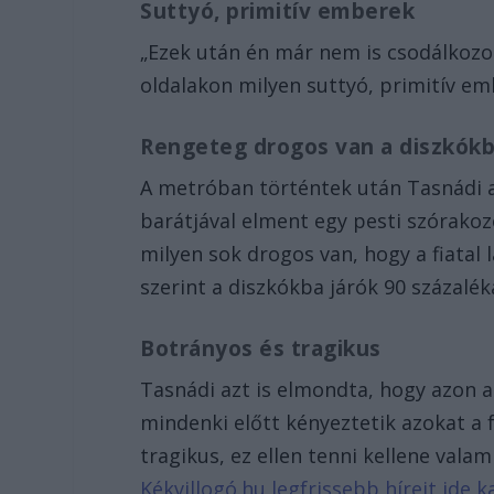
Suttyó, primitív emberek
„Ezek után én már nem is csodálkozo
oldalakon milyen suttyó, primitív e
Rengeteg drogos van a diszkók
A metróban történtek után Tasnádi a
barátjával elment egy pesti szórako
milyen sok drogos van, hogy a fiatal
szerint a diszkókba járók 90 százalék
Botrányos és tragikus
Tasnádi azt is elmondta, hogy azon a
mindenki előtt kényeztetik azokat a f
tragikus, ez ellen tenni kellene vala
Kékvillogó.hu legfrissebb híreit ide ka