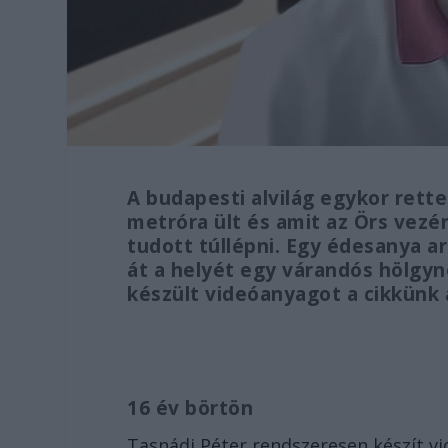
A budapesti alvilág egykor rett
metróra ült és amit az Örs vezér
tudott túllépni. Egy édesanya ar
át a helyét egy várandós hölgyn
készült videóanyagot a cikkünk
16 év börtön
Tasnádi Péter rendszeresen készít v