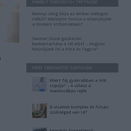
KIEMELT TÁMOGATÓI TARTALOM
Mennyi ideig bírja az ember melegvíz
nélkül? Mennyire fontos a villanybojler
a modern otthonokban?
Saunier Duval gázkazán
karbantartása a tél előtt – Hogyan
készüljünk fel a hóra és fagyra?
a
FRISS TÁMOGATÓI TARTALOM
Miért fáj gyakrabban a nők
csípője? – A válasz a
medencében rejlik
B-vitamin komplex és folsav:
szükséged van rá?
Energiát függetlenül: