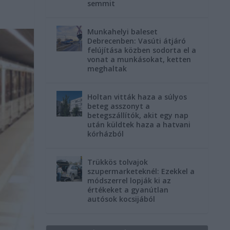
semmit
Munkahelyi baleset
Debrecenben: Vasúti átjáró
felújítása közben sodorta el a
vonat a munkásokat, ketten
meghaltak
Holtan vitták haza a súlyos
beteg asszonyt a
betegszállítók, akit egy nap
után küldtek haza a hatvani
kórházból
Trükkös tolvajok
szupermarketeknél: Ezekkel a
módszerrel lopják ki az
értékeket a gyanútlan
autósok kocsijából