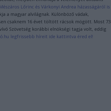
 Mészáros Lőrinc és Várkonyi Andrea házasságáról is
akja a magyar alvilágnak. Különböző vádak,
esen csaknem 16 évet töltött rácsok mögött. Most 73
vívó Szövetség korábbi elnökségi tagja volt, eddig
ó.hu legfrissebb híreit ide kattintva éred el!