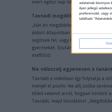
mert egész nap iskolában lesz, az pe
adatainak bizonyos k
ilyen jellegű adatke
preferenciáit, vagy v
Tasnádi megdöbbent
található "Adatvéde
„Hát én megdöbbentem. Engem a szül
áldott állapotban lévő nőknek, hogy
segítsek fel, vagy leszállni. Ez az an
TOV
gyermekét. Ezután figyeltem, hogy ok
maffiózó.
Ne válaszolj egyenesen a tanárn
Tasnádi a videóban így folytatja a sz
menjél el pisilni. Ne állj szóba senkiv
tőled valamit arról, hogyan történt a
Tasnádi, majd hozzáteszi: „Megdöbbe