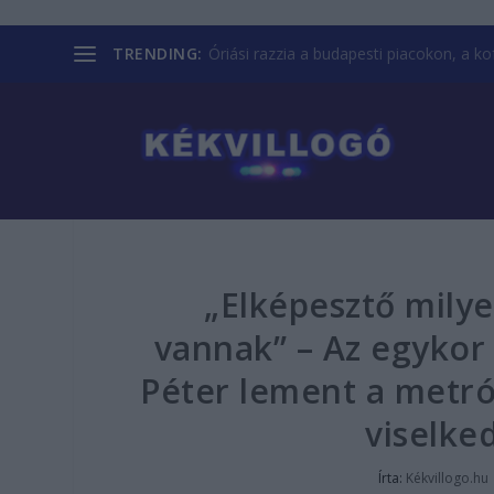
TRENDING:
Óriási razzia a budapesti piacokon, a kofá
„Elképesztő milye
vannak” – Az egykor 
Péter lement a metr
viselk
Írta:
Kékvillogo.hu