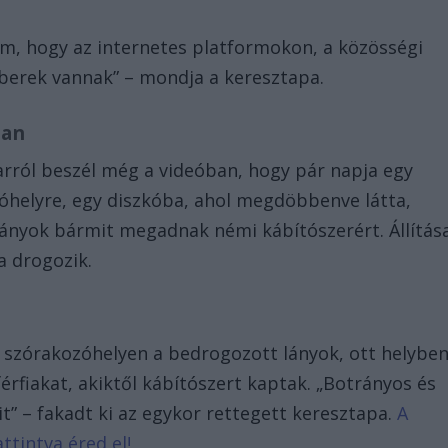
m, hogy az internetes platformokon, a közösségi
mberek vannak” – mondja a keresztapa.
ban
rról beszél még a videóban, hogy pár napja egy
zóhelyre, egy diszkóba, ahol megdöbbenve látta,
 lányok bármit megadnak némi kábítószerért. Állítás
a drogozik.
 szórakozóhelyen a bedrogozott lányok, ott helyben
érfiakat, akiktől kábítószert kaptak. „Botrányos és
mit” – fakadt ki az egykor rettegett keresztapa.
A
ttintva éred el!