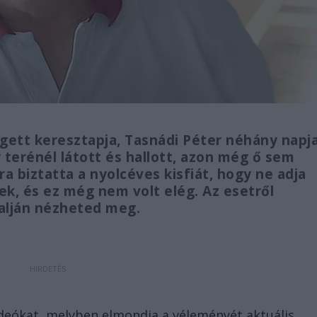
egett keresztapja, Tasnádi Péter néhány napj
 terénél látott és hallott, azon még ő sem
ra biztatta a nyolcéves kisfiát, hogy ne adja
ek, és ez még nem volt elég. Az esetről
 alján nézheted meg.
ideókat, melyben elmondja a véleményét aktuális