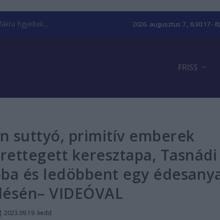
kra figyeltek...
2026. augusztus 7., 6:30:18
- I
FRISS
n suttyó, primitív emberek
rettegett keresztapa, Tasnádi
óba és ledöbbent egy édesany
edésén– VIDEÓVAL
|
2023.09.19. kedd