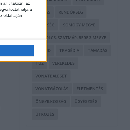
áll tiltakozni az
egváltoztathatja a
RABLÁS
RENDŐRSÉG
z oldal alján
SEGÍTSÉG
SOMOGY MEGYE
SZABOLCS-SZATMÁR-BEREG MEGYE
SZEGED
TRAGÉDIA
TÁMADÁS
TŰZ
VEREKEDÉS
VONATBALESET
VONATGÁZOLÁS
ÉLETMENTÉS
ÖNGYILKOSSÁG
ÜGYÉSZSÉG
i
ÜTKÖZÉS