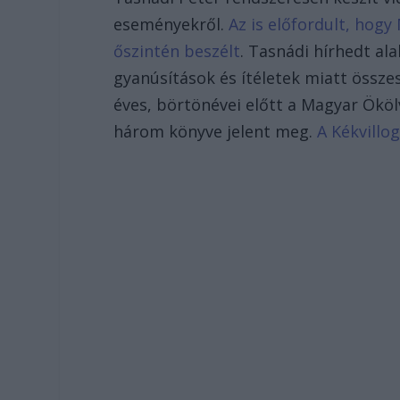
eseményekről.
Az is előfordult, hogy
őszintén beszélt
. Tasnádi hírhedt al
gyanúsítások és ítéletek miatt össz
éves, börtönévei előtt a Magyar Ököl
három könyve jelent meg.
A Kékvillog