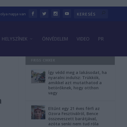
bolya napja van
HELYSZÍNEK
ÖNVÉDELEM
VIDEO
PR
FRISS CIKKEK
Így védd meg a lakásodat, ha
nyaralni indulsz: Trükkök,
amikkel azt mutathatod a
betörőknek, hogy otthon
vagy
a
Eltűnt egy 21 éves férfi az
Ozora Fesztiválról, Bence
összeveszett barátjával,
azóta senki nem tud róla