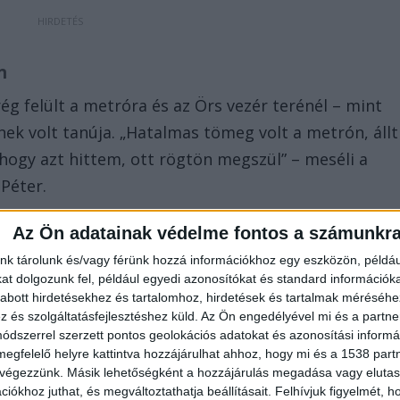
n
g felült a metróra és az Örs vezér terénél – mint
 volt tanúja. „Hatalmas tömeg volt a metrón, állt
 hogy azt hittem, ott rögtön megszül” – meséli a
 Péter.
Az Ön adatainak védelme fontos a számunkr
nk tárolunk és/vagy férünk hozzá információkhoz egy eszközön, példáu
t dolgozunk fel, például egyedi azonosítókat és standard információk
gnyújtásról
abott hirdetésekhez és tartalomhoz, hirdetések és tartalmak méréséhe
és szolgáltatásfejlesztéshez küld.
Az Ön engedélyével mi és a partne
rint a metrón álló, várandós anyuka közelében ült
dszerrel szerzett pontos geolokációs adatokat és azonosítási informác
al. A fiú fel akart állni, hogy átadja a helyét a
megfelelő helyre kattintva hozzájárulhat ahhoz, hogy mi és a 1538 partne
 végezzünk. Másik lehetőségként a hozzájárulás megadása vagy elutasí
engedte. Azt mondta neki, hogy ne adja át a helyét,
iókhoz juthat, és megváltoztathatja beállításait.
Felhívjuk figyelmét, 