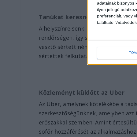
adatainak bizonyos k
ilyen jellegű adatke
Tanúkat keresnek
preferenciáit, vagy v
található "Adatvéde
A helyszínre senki sem hívott rendőr
rendőrségen, így sérülésük foka nem
vesztő sértett néhány perccel későb
TOV
sértettek felkutatásával folytatódik.
Közleményt küldött az Uber
Az Uber, amelynek kötelékébe a taxis
szerkesztőségünknek, amelyben azt ír
erőszakkal szemben. Amint értesültün
sofőr hozzáférését az alkalmazáshoz 