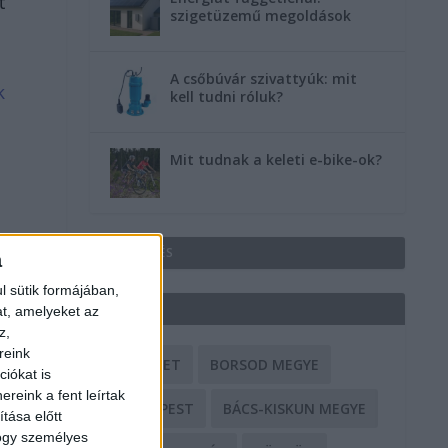
t
szigetüzemű megoldások
A csőbúvár szivattyúk: mit
k
kell tudni róluk?
Mit tudnak a keleti e-bike-ok?
HIRDETÉS
a
l sütik formájában,
CÍMKÉK
at, amelyeket az
z,
reink
BALESET
BORSOD MEGYE
iókat is
reink a fent leírtak
BUDAPEST
BÁCS-KISKUN MEGYE
tása előtt
hogy személyes