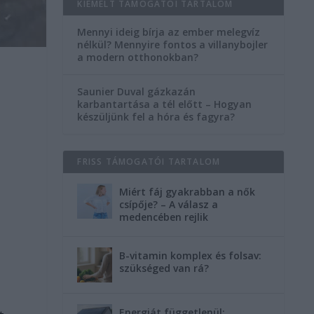
KIEMELT TÁMOGATÓI TARTALOM
Mennyi ideig bírja az ember melegvíz
nélkül? Mennyire fontos a villanybojler
a modern otthonokban?
Saunier Duval gázkazán
karbantartása a tél előtt – Hogyan
készüljünk fel a hóra és fagyra?
FRISS TÁMOGATÓI TARTALOM
Miért fáj gyakrabban a nők
csípője? – A válasz a
medencében rejlik
B-vitamin komplex és folsav:
szükséged van rá?
Energiát függetlenül: