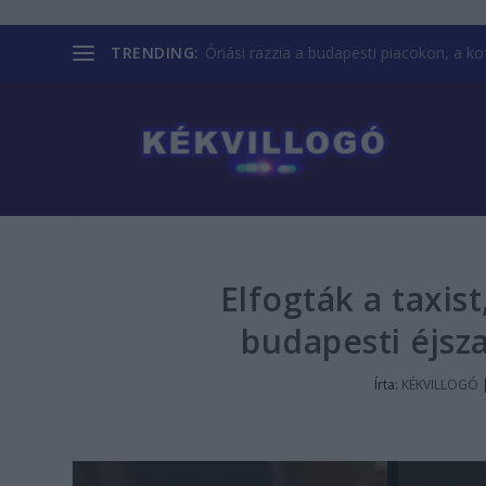
TRENDING:
Óriási razzia a budapesti piacokon, a kofá
Elfogták a taxist
budapesti éjsz
Írta:
KÉKVILLOGÓ