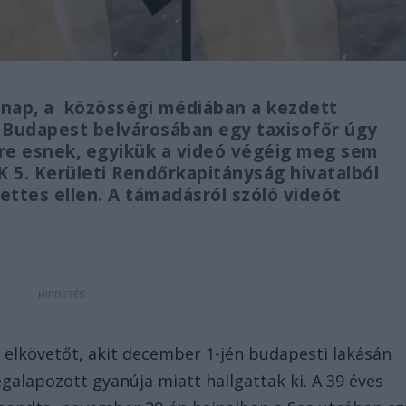
rnap, a közösségi médiában a kezdett
gy Budapest belvárosában egy taxisofőr úgy
dre esnek, egyikük a videó végéig meg sem
K 5. Kerületi Rendőrkapitányság hivatalból
ettes ellen. A támadásról szóló videót
t elkövetőt, akit december 1-jén budapesti lakásán
alapozott gyanúja miatt hallgattak ki. A 39 éves