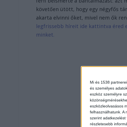
férfi beismerte a bántalmazást: azt
követően ütött, hogy egy négyfős tá
akarta elvinni őket, mivel nem ők rend
legfrissebb híreit ide kattintva ére
minket.
Mi és 1538 partnerei
és személyes adatoka
eszköz személyre sz
közönségmérésekhez 
eszközleolvasásos mó
felhasználhatunk. A 
szerint adatkezelést
részletesebb informác