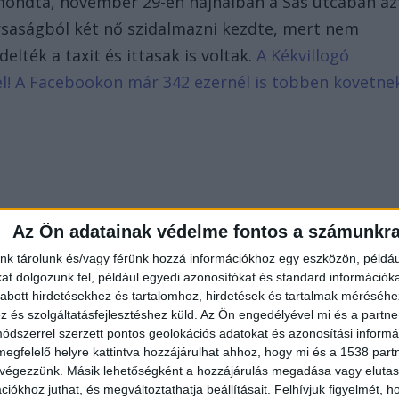
 mondta, november 29-én hajnalban a Sas utcában az
rsaságból két nő szidalmazni kezdte, mert nem
elték a taxit és ittasak is voltak.
A Kékvillogó
d el! A Facebookon már 342 ezernél is többen követne
Az Ön adatainak védelme fontos a számunkr
nk tárolunk és/vagy férünk hozzá információkhoz egy eszközön, példáu
t dolgozunk fel, például egyedi azonosítókat és standard információk
abott hirdetésekhez és tartalomhoz, hirdetések és tartalmak méréséhe
és szolgáltatásfejlesztéshez küld.
Az Ön engedélyével mi és a partne
dszerrel szerzett pontos geolokációs adatokat és azonosítási informác
megfelelő helyre kattintva hozzájárulhat ahhoz, hogy mi és a 1538 partne
 végezzünk. Másik lehetőségként a hozzájárulás megadása vagy elutasí
iókhoz juthat, és megváltoztathatja beállításait.
Felhívjuk figyelmét, 