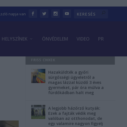
Lszló napja van
HELYSZÍNEK
ÖNVÉDELEM
VIDEO
PR
FRISS CIKKEK
Hazaküldték a győri
sürgősségi ügyeletről a
magas lázzal küzdő 3 éves
gyermeket, pár óra múlva a
fürdőkádban halt meg
A legjobb házőrző kutyák:
Ezek a fajták védik meg
valóban az otthonodat, de
egy valamire nagyon figyelj