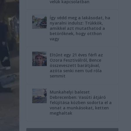
velük kapcsolatban
Így védd meg a lakásodat, ha
nyaralni indulsz: Trükkök,
amikkel azt mutathatod a
betörőknek, hogy otthon
vagy
Eltűnt egy 21 éves férfi az
Ozora Fesztiválról, Bence
összeveszett barátjával,
azóta senki nem tud róla
semmit
Munkahelyi baleset
Debrecenben: Vasúti átjáró
felújítása közben sodorta el a
vonat a munkásokat, ketten
meghaltak