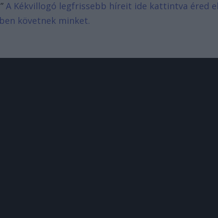
.”
A Kékvillogó legfrissebb híreit ide kattintva éred el
bben követnek minket.