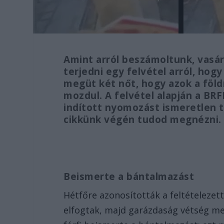
Amint arról beszámoltunk, vasá
terjedni egy felvétel arról, ho
megüt két nőt, hogy azok a föl
mozdul. A felvétel alapján a BRF
indított nyomozást ismeretlen t
cikkünk végén tudod megnézni.
Beismerte a bántalmazást
Hétfőre azonosították a feltételezet
elfogtak, majd garázdaság vétség meg