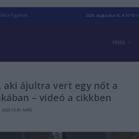
kra figyeltek...
2026. augusztus 8., 4:10:11
- 
FRISS
, aki ájultra vert egy nőt a
akában – videó a cikkben
|
2025.12.01. hétfő