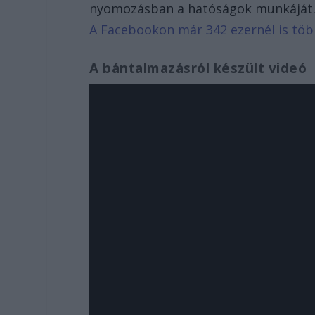
nyomozásban a hatóságok munkáját
A Facebookon már 342 ezernél is tö
A bántalmazásról készült videó