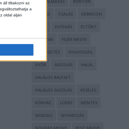
BÁNTALMAZÁS
BÖRTÖN
áll tiltakozni az
egváltoztathatja a
CSALÁD
CSALÁS
DEBRECEN
z oldal alján
DROG
ELFOGÁS
ELTŰNT
ERŐSZAK
FEJÉR MEGYE
FENYEGETÉS
GYILKOSSÁG
GYŐR
GÁZOLÁS
HALÁL
HALÁLOS BALESET
HALÁLOS GÁZOLÁS
KÉSELÉS
KÓRHÁZ
LOPÁS
MENTÉS
MISKOLC
NYOMOZÁS
NÓGRÁD MEGYE
PEST MEGYE