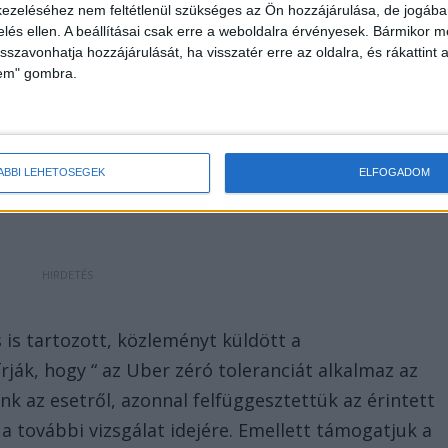
ezeléséhez nem feltétlenül szükséges az Ön hozzájárulása, de jogában 
zelés ellen. A beállításai csak erre a weboldalra érvényesek. Bármikor m
isszavonhatja hozzájárulását, ha visszatér erre az oldalra, és rákattint a
lem" gombra.
t vagy mentőt, a két nő azóta sem jelentkezett a
 ismert. Egy tanú elmondása szerint az eszméletét
b magához tért. A nyomozás további tanúk és a
ÁBBI LEHETŐSÉGEK
ELFOGADOM
 is tartozott, közleményt küldött a
ják, hogy “ az Uber zéró toleranciát alkalmaz az
k az esetről, azonnal felfüggesztettük az érintett
a további vizsgálat idejére. Emellett támogatjuk a