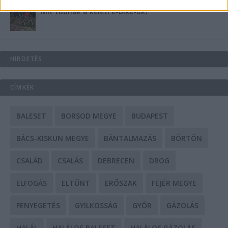
Mit tudnak a keleti e-bike-ok?
HIRDETÉS
CÍMKÉK
BALESET
BORSOD MEGYE
BUDAPEST
BÁCS-KISKUN MEGYE
BÁNTALMAZÁS
BÖRTÖN
CSALÁD
CSALÁS
DEBRECEN
DROG
ELFOGÁS
ELTŰNT
ERŐSZAK
FEJÉR MEGYE
FENYEGETÉS
GYILKOSSÁG
GYŐR
GÁZOLÁS
HALÁL
HALÁLOS BALESET
HALÁLOS GÁZOLÁS