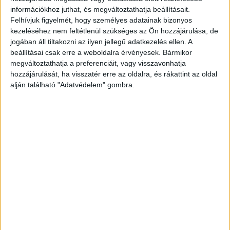
információkhoz juthat, és megváltoztathatja beállításait.
vádolják, amely bűncselekmény két évig terjedő
Felhívjuk figyelmét, hogy személyes adatainak bizonyos
szabadságvesztés-büntetéssel fenyegetett, míg
kezeléséhez nem feltétlenül szükséges az Ön hozzájárulása, de
jogában áll tiltakozni az ilyen jellegű adatkezelés ellen. A
a minősített emberölés bűntette 10-től 20 évig
beállításai csak erre a weboldalra érvényesek. Bármikor
vagy életfogytig terjedő szabadságvesztéssel is
megváltoztathatja a preferenciáit, vagy visszavonhatja
büntethető.
A Kékvillogó legfrissebb híreit ide
hozzájárulását, ha visszatér erre az oldalra, és rákattint az oldal
alján található "Adatvédelem" gombra.
kattintva éred el! A Facebookon már 341 ezernél
is többen követnek minket.