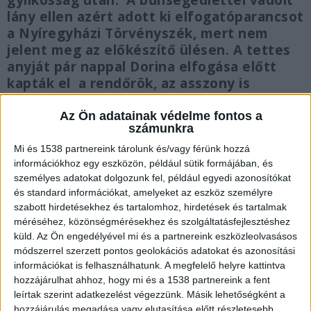
gyilkosság után. A bűnsegédlettel vádolt
lány ellen azért adott ki elfogatóparancsot
a Nyíregyházi Törvényszék, mert nem
jelent meg az előkészítő ülésen. A tettes
anyját pár nappal Dorina elfogása előtt
kapták el a rendőrök, az asszony is
bűnsegédként vett részt a gyilkosságban.
Az Ön adatainak védelme fontos a
számunkra
Mi és 1538 partnereink tárolunk és/vagy férünk hozzá
információkhoz egy eszközön, például sütik formájában, és
Elfogták a lányt
személyes adatokat dolgozunk fel, például egyedi azonosítókat
és standard információkat, amelyeket az eszköz személyre
A Nyíregyházi Törvényszék sajtóosztálya szerint
szabott hirdetésekhez és tartalomhoz, hirdetések és tartalmak
méréséhez, közönségmérésekhez és szolgáltatásfejlesztéshez
a nyereségvágyból elkövetett emberölés
küld.
Az Ön engedélyével mi és a partnereink eszközleolvasásos
bűntette miatt tárgyalási szakban folyamatban
módszerrel szerzett pontos geolokációs adatokat és azonosítási
lévő büntetőügyben november 26-án,
információkat is felhasználhatunk. A megfelelő helyre kattintva
hozzájárulhat ahhoz, hogy mi és a 1538 partnereink a fent
Rétközberencsen fogták el a harmadrendű
leírtak szerint adatkezelést végezzünk. Másik lehetőségként a
vádlottat. Sz. Dorinát bűnpártolás vétségével
hozzájárulás megadása vagy elutasítása előtt részletesebb