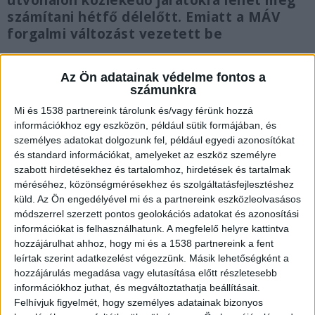
útvonalon közlekedő járatokra lehet még
számítani hétfő délelőtt. Emiatt a MÁV
forgalmi változást vezetett be
Az Ön adatainak védelme fontos a
számunkra
Mi és 1538 partnereink tárolunk és/vagy férünk hozzá
Új menetrend
információkhoz egy eszközön, például sütik formájában, és
személyes adatokat dolgozunk fel, például egyedi azonosítókat
A Napfény IC-k csak Szeged és Cegléd között
és standard információkat, amelyeket az eszköz személyre
közlekednek.
szabott hirdetésekhez és tartalomhoz, hirdetések és tartalmak
méréséhez, közönségmérésekhez és szolgáltatásfejlesztéshez
A ceglédi Z50-es vonatok teljes útvonalon
küld.
Az Ön engedélyével mi és a partnereink eszközleolvasásos
módszerrel szerzett pontos geolokációs adatokat és azonosítási
közlekednek.
információkat is felhasználhatunk. A megfelelő helyre kattintva
hozzájárulhat ahhoz, hogy mi és a 1538 partnereink a fent
A Cívis InterRégiók teljes útvonalon
leírtak szerint adatkezelést végezzünk. Másik lehetőségként a
közlekednek.
hozzájárulás megadása vagy elutasítása előtt részletesebb
információkhoz juthat, és megváltoztathatja beállításait.
A Volán 565-ös buszjáratain 12
Felhívjuk figyelmét, hogy személyes adatainak bizonyos