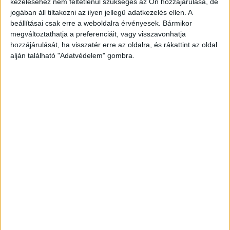
kezeléséhez nem feltétlenül szükséges az Ön hozzájárulása, de
óráig elfogadják a vasúti jegyeket is
jogában áll tiltakozni az ilyen jellegű adatkezelés ellen. A
beállításai csak erre a weboldalra érvényesek. Bármikor
Egyes vonatokat érintő változások
megváltoztathatja a preferenciáit, vagy visszavonhatja
hozzájárulását, ha visszatér erre az oldalra, és rákattint az oldal
A Nyugati pályaudvarról 6:00-kor Ceglédre
alján található "Adatvédelem" gombra.
elindult Z50-es (2812) csak Albertirsáig
közlekedett.
A Ceglédről 7:48-kor a Nyugati pályaudvarra
induló Z50-es (2817) csak Albertirsától
közlekedik.
A Nyíregyházáról 4:40-kor a Nyugati
pályaudvarra elindult Cívis IR (6129) Cegléd és
Monor között minden állomáson és
megállóhelyen megáll.
A Nyugati pályaudvarról 6:50-kor Szegedre