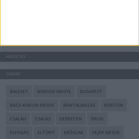
A csőbúvár szivattyúk: mit kell tudni róluk?
Mit tudnak a keleti e-bike-ok?
HIRDETÉS
CÍMKÉK
BALESET
BORSOD MEGYE
BUDAPEST
BÁCS-KISKUN MEGYE
BÁNTALMAZÁS
BÖRTÖN
CSALÁD
CSALÁS
DEBRECEN
DROG
ELFOGÁS
ELTŰNT
ERŐSZAK
FEJÉR MEGYE