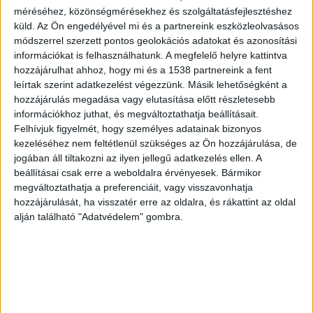
érintett intézmény, a Szeged-Csanádi
méréséhez, közönségmérésekhez és szolgáltatásfejlesztéshez
küld.
Az Ön engedélyével mi és a partnereink eszközleolvasásos
egyházmegye által fenntartott Szent Ágota
módszerrel szerzett pontos geolokációs adatokat és azonosítási
Gyermekvédelmi Szolgáltató.
A Kékvillogó
információkat is felhasználhatunk. A megfelelő helyre kattintva
hozzájárulhat ahhoz, hogy mi és a 1538 partnereink a fent
legfrissebb híreit ide kattintva éred el! A
leírtak szerint adatkezelést végezzünk. Másik lehetőségként a
Facebookon már 341 ezernél is többen követnek
hozzájárulás megadása vagy elutasítása előtt részletesebb
információkhoz juthat, és megváltoztathatja beállításait.
minket
Felhívjuk figyelmét, hogy személyes adatainak bizonyos
kezeléséhez nem feltétlenül szükséges az Ön hozzájárulása, de
jogában áll tiltakozni az ilyen jellegű adatkezelés ellen. A
beállításai csak erre a weboldalra érvényesek. Bármikor
megváltoztathatja a preferenciáit, vagy visszavonhatja
hozzájárulását, ha visszatér erre az oldalra, és rákattint az oldal
alján található "Adatvédelem" gombra.