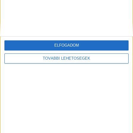
névtelenül lehet bejelentést tenni a
bűncselekményekről.
A Kékvillogó legfrissebb
híreit ide kattintva éred el! A Facebookon már
341 ezernél is többen követnek minket
ELFOGADOM
A razziáról készült videó
TOVÁBBI LEHETŐSÉGEK