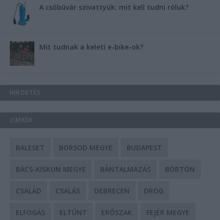
A csőbúvár szivattyúk: mit kell tudni róluk?
Mit tudnak a keleti e-bike-ok?
HIRDETÉS
CÍMKÉK
BALESET
BORSOD MEGYE
BUDAPEST
BÁCS-KISKUN MEGYE
BÁNTALMAZÁS
BÖRTÖN
CSALÁD
CSALÁS
DEBRECEN
DROG
ELFOGÁS
ELTŰNT
ERŐSZAK
FEJÉR MEGYE