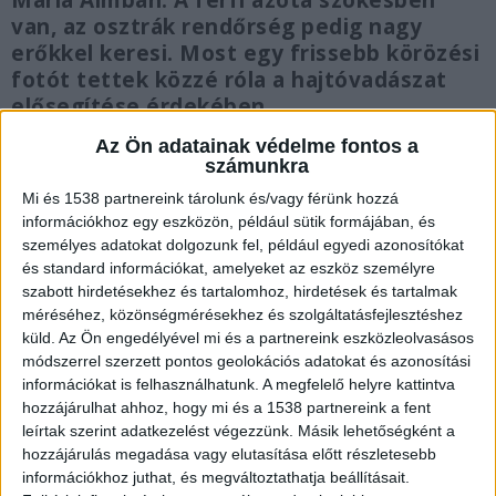
Maria Almban. A férfi azóta szökésben
van, az osztrák rendőrség pedig nagy
erőkkel keresi. Most egy frissebb körözési
fotót tettek közzé róla a hajtóvadászat
elősegítése érdekében.
Az Ön adatainak védelme fontos a
számunkra
Mi és 1538 partnereink tárolunk és/vagy férünk hozzá
információkhoz egy eszközön, például sütik formájában, és
Új fotó
személyes adatokat dolgozunk fel, például egyedi azonosítókat
és standard információkat, amelyeket az eszköz személyre
Kedden a rendőrség egy eddig nem látott,
szabott hirdetésekhez és tartalomhoz, hirdetések és tartalmak
frissebb fényképet tett közzé a feltételezett
méréséhez, közönségmérésekhez és szolgáltatásfejlesztéshez
elkövetőről a jobb felismerhetőség érdekében –
küld.
Az Ön engedélyével mi és a partnereink eszközleolvasásos
módszerrel szerzett pontos geolokációs adatokat és azonosítási
abban bízva, hogy a lakosság döntő fontosságú
információkat is felhasználhatunk. A megfelelő helyre kattintva
információval szolgálhat a gyanúsított
hozzájárulhat ahhoz, hogy mi és a 1538 partnereink a fent
leírtak szerint adatkezelést végezzünk. Másik lehetőségként a
tartózkodási helyéről – számolt be a
Kronen
hozzájárulás megadása vagy elutasítása előtt részletesebb
Zeitung
.
információkhoz juthat, és megváltoztathatja beállításait.