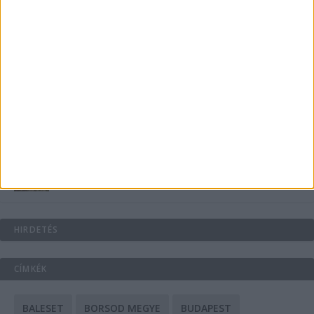
Energiát függetlenül: szigetüzemű megoldások
A csőbúvár szivattyúk: mit kell tudni róluk?
Mit tudnak a keleti e-bike-ok?
HIRDETÉS
CÍMKÉK
BALESET
BORSOD MEGYE
BUDAPEST