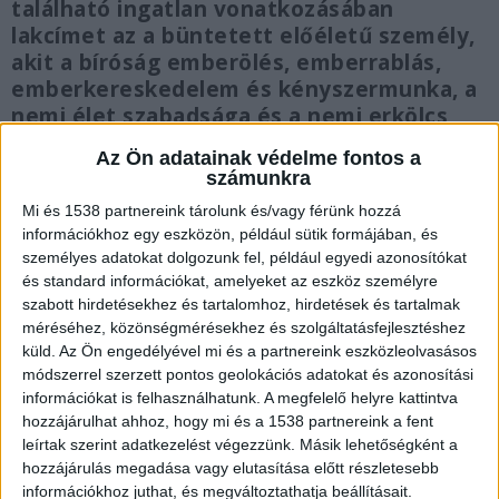
található ingatlan vonatkozásában
lakcímet az a büntetett előéletű személy,
akit a bíróság emberölés, emberrablás,
emberkereskedelem és kényszermunka, a
nemi élet szabadsága és a nemi erkölcs
elleni bűncselekmény, kábítószer-
Az Ön adatainak védelme fontos a
kereskedelem vagy kábítószer birtoklása
számunkra
elkövetése miatt jogerősen elítélt.
Mi és 1538 partnereink tárolunk és/vagy férünk hozzá
információkhoz egy eszközön, például sütik formájában, és
személyes adatokat dolgozunk fel, például egyedi azonosítókat
és standard információkat, amelyeket az eszköz személyre
szabott hirdetésekhez és tartalomhoz, hirdetések és tartalmak
Nem költözhetnek be a településre
méréséhez, közönségmérésekhez és szolgáltatásfejlesztéshez
küld.
Az Ön engedélyével mi és a partnereink eszközleolvasásos
A rendelet továbbá kiterjed az előző pontban
módszerrel szerzett pontos geolokációs adatokat és azonosítási
foglaltakon túli bűncselekmény elkövetése miatt
információkat is felhasználhatunk. A megfelelő helyre kattintva
hozzájárulhat ahhoz, hogy mi és a 1538 partnereink a fent
jogerősen elítélt, büntetett előéletű személy, aki
leírtak szerint adatkezelést végezzünk. Másik lehetőségként a
a büntetett előélethez fűződő hátrányos
hozzájárulás megadása vagy elutasítása előtt részletesebb
információkhoz juthat, és megváltoztathatja beállításait.
jogkövetkezmények alól még nem mentesült, a