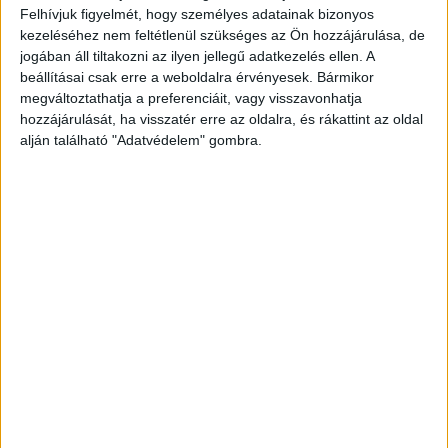
Felhívjuk figyelmét, hogy személyes adatainak bizonyos
mentesülés bekövetkezéséig.
A Kékvillogó
kezeléséhez nem feltétlenül szükséges az Ön hozzájárulása, de
legfrissebb híreit ide kattintva éred el! A
jogában áll tiltakozni az ilyen jellegű adatkezelés ellen. A
beállításai csak erre a weboldalra érvényesek. Bármikor
Facebookon már 342 ezernél is többen követnek
megváltoztathatja a preferenciáit, vagy visszavonhatja
minket.
hozzájárulását, ha visszatér erre az oldalra, és rákattint az oldal
alján található "Adatvédelem" gombra.