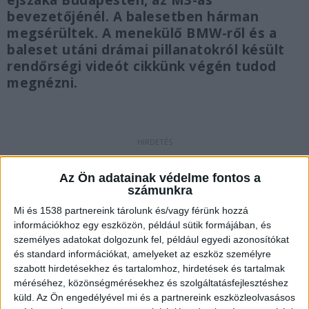
éjszaka Budapesten, az M3-as
bevezetőjénél. A balesetben hárman
megsérültek. A menekülő BMW-ről és a
baleset utáni drámai pillanatokról késült
rendőrségi videót cikkünk végén tudod
megnézni.
Megszólalt a rendőrség
Az Ön adatainak védelme fontos a
A rendőrségi intézkedés elől menekülő sofőr
számunkra
felelőtlen döntéseinek következménye miatt
Mi és 1538 partnereink tárolunk és/vagy férünk hozzá
információkhoz egy eszközön, például sütik formájában, és
következett be a baleset. Lénárt Krisztián, a
személyes adatokat dolgozunk fel, például egyedi azonosítókat
BRFK közlekedésrendészeti főosztályának
és standard információkat, amelyeket az eszköz személyre
vezetője a keddi sajtótájékoztatón azt mondta,
szabott hirdetésekhez és tartalomhoz, hirdetések és tartalmak
méréséhez, közönségmérésekhez és szolgáltatásfejlesztéshez
nem a rendőrség hajszolta halálba a baleset
küld.
Az Ön engedélyével mi és a partnereink eszközleolvasásos