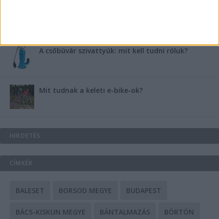
Energiát függetlenül: szigetüzemű megoldások
A csőbúvár szivattyúk: mit kell tudni róluk?
Mit tudnak a keleti e-bike-ok?
HIRDETÉS
CÍMKÉK
BALESET
BORSOD MEGYE
BUDAPEST
BÁCS-KISKUN MEGYE
BÁNTALMAZÁS
BÖRTÖN