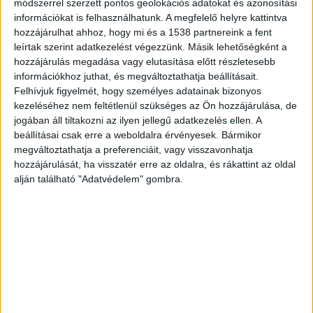
áldozatait, ugyanis a tragédia elkerülhető lett
módszerrel szerzett pontos geolokációs adatokat és azonosítási
információkat is felhasználhatunk. A megfelelő helyre kattintva
volna, ha a sofőr eleget tesz a rendőri
hozzájárulhat ahhoz, hogy mi és a 1538 partnereink a fent
felszólításnak és megáll.
A Kékvillogó legfrissebb
leírtak szerint adatkezelést végezzünk. Másik lehetőségként a
hozzájárulás megadása vagy elutasítása előtt részletesebb
híreit ide kattintva éred el! A Facebookon már
információkhoz juthat, és megváltoztathatja beállításait.
341 ezernél is többen követnek minket.
Felhívjuk figyelmét, hogy személyes adatainak bizonyos
kezeléséhez nem feltétlenül szükséges az Ön hozzájárulása, de
jogában áll tiltakozni az ilyen jellegű adatkezelés ellen. A
beállításai csak erre a weboldalra érvényesek. Bármikor
megváltoztathatja a preferenciáit, vagy visszavonhatja
hozzájárulását, ha visszatér erre az oldalra, és rákattint az oldal
alján található "Adatvédelem" gombra.