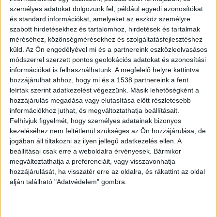
személyes adatokat dolgozunk fel, például egyedi azonosítókat
és standard információkat, amelyeket az eszköz személyre
szabott hirdetésekhez és tartalomhoz, hirdetések és tartalmak
méréséhez, közönségmérésekhez és szolgáltatásfejlesztéshez
Fejsérülést szenvedett
küld.
Az Ön engedélyével mi és a partnereink eszközleolvasásos
módszerrel szerzett pontos geolokációs adatokat és azonosítási
„Innentől kezdve a fejsérüléseknél szokásos
információkat is felhasználhatunk. A megfelelő helyre kattintva
protokollt követtük. Azt mondta, fáj a gerince és
hozzájárulhat ahhoz, hogy mi és a 1538 partnereink a fent
leírtak szerint adatkezelést végezzünk. Másik lehetőségként a
a lába, ezért nem mozdítottuk, mentőt hívtunk”
hozzájárulás megadása vagy elutasítása előtt részletesebb
– mondta az RTL Híradónak Horváth Lászlóné, az
információkhoz juthat, és megváltoztathatja beállításait.
Felhívjuk figyelmét, hogy személyes adatainak bizonyos
intézmény igazgatója.
A Kékvillogó legfrissebb
kezeléséhez nem feltétlenül szükséges az Ön hozzájárulása, de
híreit ide kattintva éred el! A Facebookon már
jogában áll tiltakozni az ilyen jellegű adatkezelés ellen. A
342 ezernél is többen követnek minket.
beállításai csak erre a weboldalra érvényesek. Bármikor
megváltoztathatja a preferenciáit, vagy visszavonhatja
hozzájárulását, ha visszatér erre az oldalra, és rákattint az oldal
alján található "Adatvédelem" gombra.