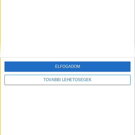
MEGOSZTÁS:
ELFOGADOM
TOVÁBBI LEHETŐSÉGEK
Előző
Következő
Elfogták a férfit, aki durván
Akkora szélvihar volt a
megvert és kirabolt egy nőt a
Balatonnál, hogy nem járnak a
sülysápi vasútállomáson
vonatok a dél part egy részén