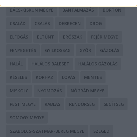
BÁCS-KISKUN MEGYE
BÁNTALMAZÁS
BÖRTÖN
CSALÁD
CSALÁS
DEBRECEN
DROG
ELFOGÁS
ELTŰNT
ERŐSZAK
FEJÉR MEGYE
FENYEGETÉS
GYILKOSSÁG
GYŐR
GÁZOLÁS
HALÁL
HALÁLOS BALESET
HALÁLOS GÁZOLÁS
KÉSELÉS
KÓRHÁZ
LOPÁS
MENTÉS
MISKOLC
NYOMOZÁS
NÓGRÁD MEGYE
PEST MEGYE
RABLÁS
RENDŐRSÉG
SEGÍTSÉG
SOMOGY MEGYE
SZABOLCS-SZATMÁR-BEREG MEGYE
SZEGED