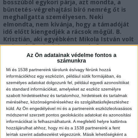
bosszúból egykori párja, azt mondta, a
büntetés-végrehajtási bíró nemrég őt is
meghallgatta személyesen. Neki
elmondta, nem kívánja, hogy a támadóját
idő előtt kiengedjék a rácsok mögül. B.
Krisztián, aki egyébként Mikola István volt
egészségügyi miniszter unokaöccse, a
Budai Irgalmasrendri Kórház igazgatója
Az Ön adatainak védelme fontos a
volt.
számunkra
Mi és 1538 partnereink tárolunk és/vagy férünk hozzá
információkhoz egy eszközön, például sütik formájában, és
személyes adatokat dolgozunk fel, például egyedi azonosítókat
és standard információkat, amelyeket az eszköz személyre
Otthonában támadt rá
szabott hirdetésekhez és tartalomhoz, hirdetések és tartalmak
méréséhez, közönségmérésekhez és szolgáltatásfejlesztéshez
Renner Erikát 2013. március 12-én támadta meg
küld.
Az Ön engedélyével mi és a partnereink eszközleolvasásos
módszerrel szerzett pontos geolokációs adatokat és azonosítási
óbudai otthonában a korábbi párja, B. Krisztián,
információkat is felhasználhatunk. A megfelelő helyre kattintva
akivel a támadás előtt néhány hónappal
hozzájárulhat ahhoz, hogy mi és a 1538 partnereink a fent
leírtak szerint adatkezelést végezzünk. Másik lehetőségként a
szakított. A gyermekorvos B., aki akkor a Budai