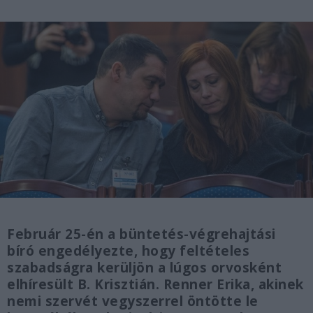
Február 25-én a büntetés-végrehajtási
bíró engedélyezte, hogy feltételes
szabadságra kerüljön a lúgos orvosként
elhíresült B. Krisztián. Renner Erika, akinek
nemi szervét vegyszerrel öntötte le