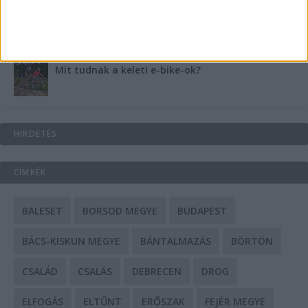
A csőbúvár szivattyúk: mit kell tudni róluk?
Mit tudnak a keleti e-bike-ok?
HIRDETÉS
CÍMKÉK
BALESET
BORSOD MEGYE
BUDAPEST
BÁCS-KISKUN MEGYE
BÁNTALMAZÁS
BÖRTÖN
CSALÁD
CSALÁS
DEBRECEN
DROG
ELFOGÁS
ELTŰNT
ERŐSZAK
FEJÉR MEGYE