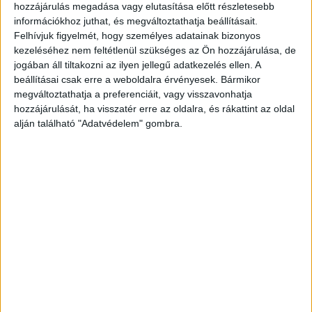
hozzájárulás megadása vagy elutasítása előtt részletesebb
Irgalmasrendi Kórház igazgatója volt,
információkhoz juthat, és megváltoztathatja beállításait.
megkötözte a nőt, elkábította, majd maró lúgot
Felhívjuk figyelmét, hogy személyes adatainak bizonyos
kezeléséhez nem feltétlenül szükséges az Ön hozzájárulása, de
locsolt a nemi szervére és annak környékére. A
jogában áll tiltakozni az ilyen jellegű adatkezelés ellen. A
férfit egy elhúzódó büntetőeljárást követően
beállításai csak erre a weboldalra érvényesek. Bármikor
megváltoztathatja a preferenciáit, vagy visszavonhatja
csak öt évvel később, 2018-ban ítélték
hozzájárulását, ha visszatér erre az oldalra, és rákattint az oldal
el: jogerősen 11 év börtönbüntetést kapott,
alján található "Adatvédelem" gombra.
továbbá örökre eltiltották a hivatásától.
A
Kékvillogó legfrissebb híreit ide kattintva éred el!
A Facebookon már 341 ezernél is többen
követnek minket.